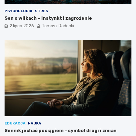
y
l
PSYCHOLOGIA
STRES
u
Sen o wilkach – instynkt i zagrożenie
ż
y
2 lipca 2026
Tomasz Radecki
c
i
a
EDUKACJA
NAUKA
Sennik jechać pociągiem – symbol drogi i zmian