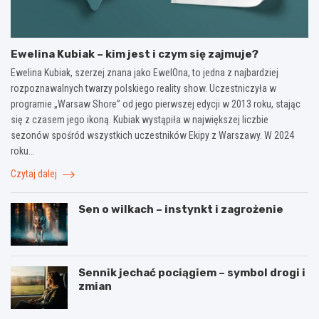
Ewelina Kubiak – kim jest i czym się zajmuje?
Ewelina Kubiak, szerzej znana jako EwelOna, to jedna z najbardziej
rozpoznawalnych twarzy polskiego reality show. Uczestniczyła w
programie „Warsaw Shore” od jego pierwszej edycji w 2013 roku, stając
się z czasem jego ikoną. Kubiak wystąpiła w największej liczbie
sezonów spośród wszystkich uczestników Ekipy z Warszawy. W 2024
roku…
Czytaj dalej
Sen o wilkach – instynkt i zagrożenie
Sennik jechać pociągiem – symbol drogi i
zmian