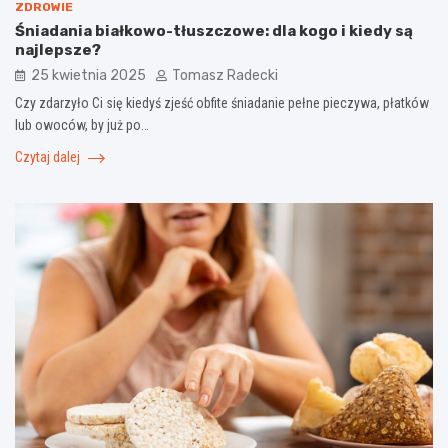
ZDROWIE
Śniadania białkowo-tłuszczowe: dla kogo i kiedy są
najlepsze?
25 kwietnia 2025
Tomasz Radecki
Czy zdarzyło Ci się kiedyś zjeść obfite śniadanie pełne pieczywa, płatków
lub owoców, by już po…
Czytaj dalej