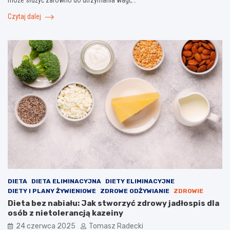
może służyć zarówno do utrzymania wagi,…
Czytaj dalej
DIETA
DIETA ELIMINACYJNA
DIETY ELIMINACYJNE
DIETY I PLANY ŻYWIENIOWE
ZDROWE ODŻYWIANIE
ZDROWIE
Dieta bez nabiału: Jak stworzyć zdrowy jadłospis dla
osób z nietolerancją kazeiny
24 czerwca 2025
Tomasz Radecki