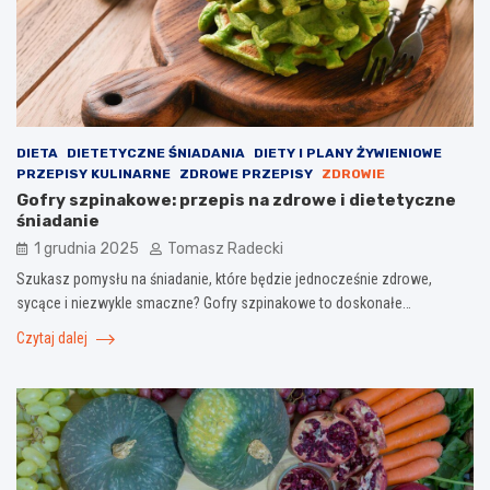
DIETA
DIETETYCZNE ŚNIADANIA
DIETY I PLANY ŻYWIENIOWE
PRZEPISY KULINARNE
ZDROWE PRZEPISY
ZDROWIE
Gofry szpinakowe: przepis na zdrowe i dietetyczne
śniadanie
1 grudnia 2025
Tomasz Radecki
Szukasz pomysłu na śniadanie, które będzie jednocześnie zdrowe,
sycące i niezwykle smaczne? Gofry szpinakowe to doskonałe…
Czytaj dalej