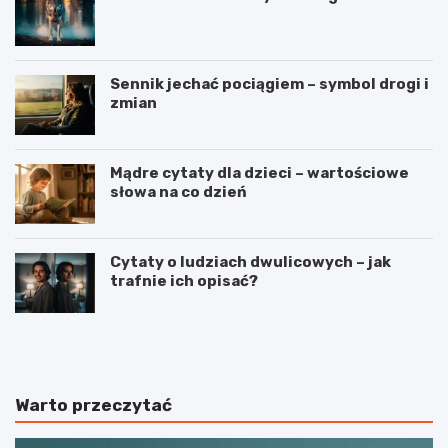
Sennik jechać pociągiem – symbol drogi i
zmian
Mądre cytaty dla dzieci – wartościowe
słowa na co dzień
Cytaty o ludziach dwulicowych – jak
trafnie ich opisać?
S
S
p
t
o
r
r
z
t
e
Warto przeczytać
j
l
a
e
k
c