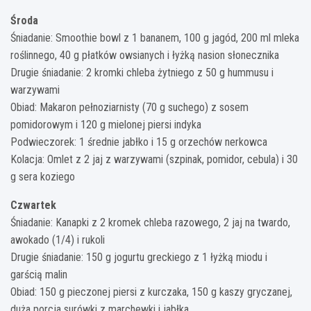
Środa
Śniadanie: Smoothie bowl z 1 bananem, 100 g jagód, 200 ml mleka
roślinnego, 40 g płatków owsianych i łyżką nasion słonecznika
Drugie śniadanie: 2 kromki chleba żytniego z 50 g hummusu i
warzywami
Obiad: Makaron pełnoziarnisty (70 g suchego) z sosem
pomidorowym i 120 g mielonej piersi indyka
Podwieczorek: 1 średnie jabłko i 15 g orzechów nerkowca
Kolacja: Omlet z 2 jaj z warzywami (szpinak, pomidor, cebula) i 30
g sera koziego
Czwartek
Śniadanie: Kanapki z 2 kromek chleba razowego, 2 jaj na twardo,
awokado (1/4) i rukoli
Drugie śniadanie: 150 g jogurtu greckiego z 1 łyżką miodu i
garścią malin
Obiad: 150 g pieczonej piersi z kurczaka, 150 g kaszy gryczanej,
duża porcja surówki z marchewki i jabłka