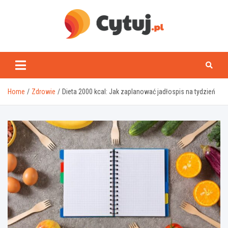
Skip
to
content
www.cytuj.pl
Home
Zdrowie
Dieta 2000 kcal: Jak zaplanować jadłospis na tydzień