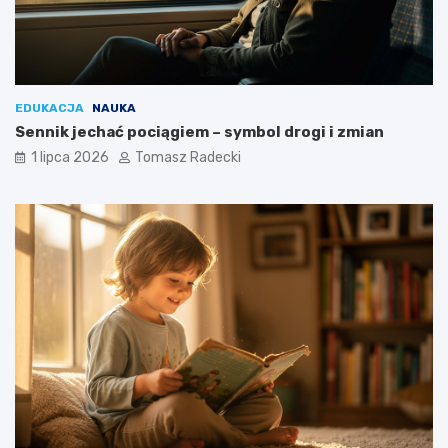
EDUKACJA
NAUKA
Sennik jechać pociągiem – symbol drogi i zmian
1 lipca 2026
Tomasz Radecki