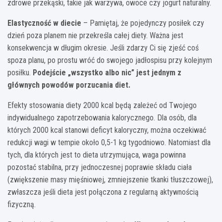
zdrowe przekąski, takie jak warzywa, owoce czy jogurt naturalny.
Elastyczność w diecie
– Pamiętaj, że pojedynczy posiłek czy
dzień poza planem nie przekreśla całej diety. Ważna jest
konsekwencja w długim okresie. Jeśli zdarzy Ci się zjeść coś
spoza planu, po prostu wróć do swojego jadłospisu przy kolejnym
posiłku.
Podejście „wszystko albo nic” jest jednym z
głównych powodów porzucania diet.
Efekty stosowania diety 2000 kcal będą zależeć od Twojego
indywidualnego zapotrzebowania kalorycznego. Dla osób, dla
których 2000 kcal stanowi deficyt kaloryczny, można oczekiwać
redukcji wagi w tempie około 0,5-1 kg tygodniowo. Natomiast dla
tych, dla których jest to dieta utrzymująca, waga powinna
pozostać stabilna, przy jednoczesnej poprawie składu ciała
(zwiększenie masy mięśniowej, zmniejszenie tkanki tłuszczowej),
zwłaszcza jeśli dieta jest połączona z regularną aktywnością
fizyczną.