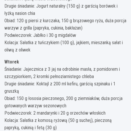
Drugie śniadanie: Jogurt naturalny (150 g) z garścią borówek i
łyżką nasion chia
Obiad: 120 g piersi z kurczaka, 150 g brązowego ryżu, duża porcja
warzyw z grilla (papryka, cukinia, bakłażan)
Podwieczorek: Jabłko i 30 g migdałów
Kolacja: Sałatka z tuńczykiem (100 g), jajkiem, mieszanką sałat i
oliwą z oliwek
Wtorek
Śniadanie: Jajecznica z 3 jaj na odrobinie masła, z pomidorem i
szczypiorkiem, 2 kromki pełnoziarnistego chleba
Drugie śniadanie: Koktajl z 200 ml kefiru, garścią szpinaku i 1
gruszką
Obiad: 150 g łososia pieczonego, 200 g ziemniaków, duża porcja
gotowanych warzyw sezonowych
Podwieczorek: 2 mandarynki i 20 g orzechów włoskich
Kolacja: Sałatka z komosą ryżową (50 g suchej), pieczoną
papryką, cukinią i fetą (30 g)