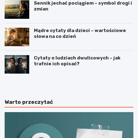
Sennik jechać pociągiem – symbol drogi i
zmian
Mądre cytaty dla dzieci – wartościowe
słowa na co dzień
Cytaty o ludziach dwulicowych – jak
trafnie ich opisać?
S
S
p
t
o
r
r
z
t
e
Warto przeczytać
j
l
a
e
k
c
o
t
n
w
a
o
j
s