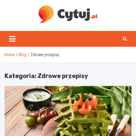
Skip
to
content
www.cytuj.pl
Home
Blog
Zdrowe przepisy
Kategoria:
Zdrowe przepisy