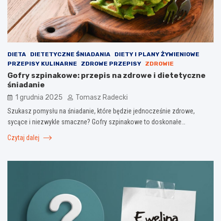
DIETA
DIETETYCZNE ŚNIADANIA
DIETY I PLANY ŻYWIENIOWE
PRZEPISY KULINARNE
ZDROWE PRZEPISY
ZDROWIE
Gofry szpinakowe: przepis na zdrowe i dietetyczne
śniadanie
1 grudnia 2025
Tomasz Radecki
Szukasz pomysłu na śniadanie, które będzie jednocześnie zdrowe,
sycące i niezwykle smaczne? Gofry szpinakowe to doskonałe…
Czytaj dalej