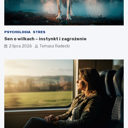
g
a
o
?
s
t
y
l
PSYCHOLOGIA
STRES
u
Sen o wilkach – instynkt i zagrożenie
ż
y
2 lipca 2026
Tomasz Radecki
c
i
a