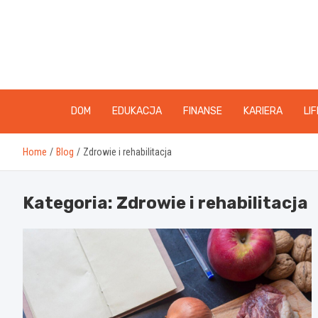
Skip
to
content
DOM
EDUKACJA
FINANSE
KARIERA
LI
Home
Blog
Zdrowie i rehabilitacja
Kategoria:
Zdrowie i rehabilitacja