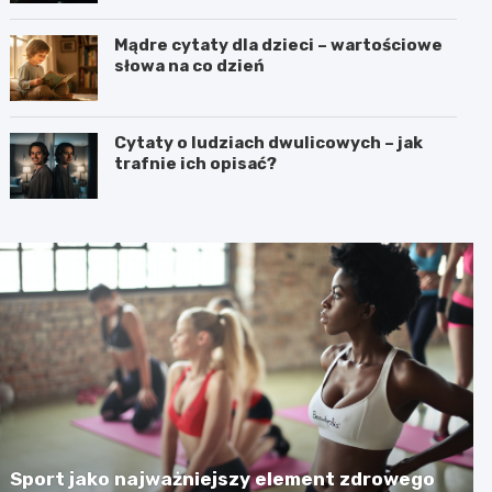
Mądre cytaty dla dzieci – wartościowe
słowa na co dzień
Cytaty o ludziach dwulicowych – jak
trafnie ich opisać?
Sport jako najważniejszy element zdrowego