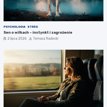
g
a
o
?
s
t
y
l
PSYCHOLOGIA
STRES
u
Sen o wilkach – instynkt i zagrożenie
ż
y
2 lipca 2026
Tomasz Radecki
c
i
a