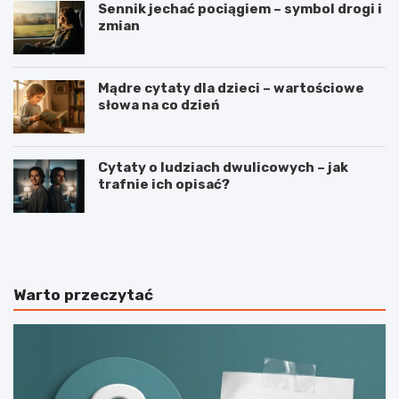
Sennik jechać pociągiem – symbol drogi i
zmian
Mądre cytaty dla dzieci – wartościowe
słowa na co dzień
Cytaty o ludziach dwulicowych – jak
trafnie ich opisać?
S
S
p
t
o
r
r
z
t
e
Warto przeczytać
j
l
a
e
k
c
o
t
n
w
a
o
j
s