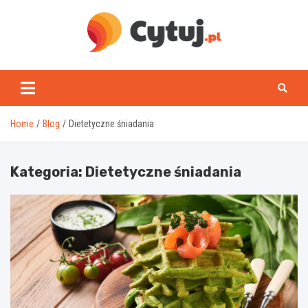
Skip
to
content
www.cytuj.pl
Home
Blog
Dietetyczne śniadania
Kategoria:
Dietetyczne śniadania