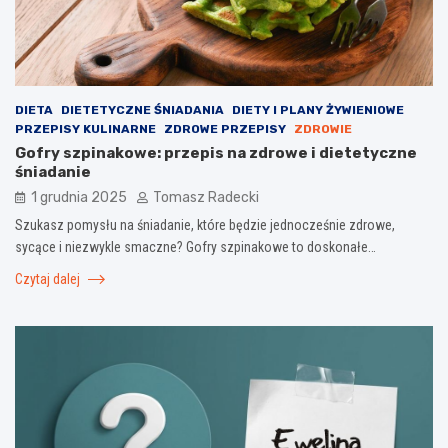
DIETA
DIETETYCZNE ŚNIADANIA
DIETY I PLANY ŻYWIENIOWE
PRZEPISY KULINARNE
ZDROWE PRZEPISY
ZDROWIE
Gofry szpinakowe: przepis na zdrowe i dietetyczne
śniadanie
1 grudnia 2025
Tomasz Radecki
Szukasz pomysłu na śniadanie, które będzie jednocześnie zdrowe,
sycące i niezwykle smaczne? Gofry szpinakowe to doskonałe…
Czytaj dalej