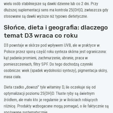
wielu osób stabilniejsze są dawki dzienne lub co 2 dni. Przy
dłuższej suplementacji sens ma kontrola 25(OH)D, zwłaszcza gdy
stosowane są dawki wyższe niż typowo dietetyczne.
Słońce, dieta i geografia: dlaczego
temat D3 wraca co roku
D3 powstaje w skórze pod wpływem UVB, ale w praktyce w
Polsce przez sporą część roku synteza skórna jest ograniczona:
kąt padania promieni, zachmurzenie, ubranie, praca w
pomieszczeniach, filtry SPF. Do tego dochodzą czynniki
osobnicze: wiek (spadek wydolności syntezy), pigmentacja skóry,
masa ciała.
Dieta rzadko „dowozi” tyle witaminy D, ile oczekuje się od
optymalizacji poziomu 25(OH)D. Tłuste ryby są świetnym
źródłem, ale mało kto je regularnie je w ilościach robiących
różnicę. Produkty wzbogacane mogą pomagać, o ile faktycznie są
spożywane systematycznie.