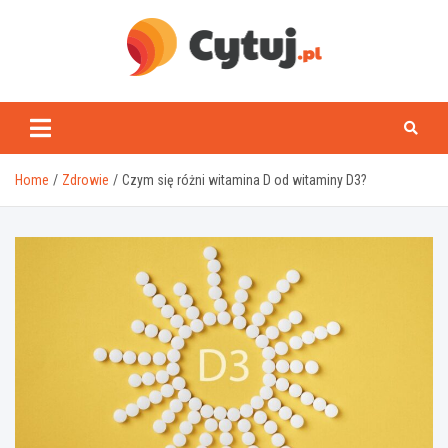
Skip
to
content
www.cytuj.pl
Home
Zdrowie
Czym się różni witamina D od witaminy D3?