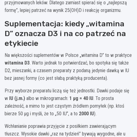
przyjmowanych leków. Dlatego zamiast spierać się o „najlepszą
formę”, lepiej patrzeć na wynik 25(OH)D i reakcję organizmu.
Suplementacja: kiedy „witamina
D” oznacza D3 i na co patrzeć na
etykiecie
Na większości suplementów w Polsce „witamina D” to w praktyce
witamina D3
. Warto jednak to potwierdzać, bo spotyka się także
D2, mieszanki, a czasem preparaty z podaną jedynie dawką w IU
bez jasnej formy (co jest słabą praktyką producenta).
Przy wyborze preparatu liczą się też jednostki. Dawki podaje się
w
IU (j.m.)
albo w mikrogramach:
1 µg = 40 IU
. To prosta
zależność, a mimo to jest częstym źródłem pomyłek (np. ktoś
bierze 50 µg i myśli, że to „50 IU”, a to
2000 IU
).
Wchłanianie poprawia przyjęcie z posiłkiem zawierającym
tłuszcz. Wysokie dawki „raz na tydzień” bywają wygodne, ale u