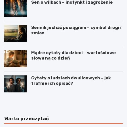
Sen o wilkach – instynkt i zagrożenie
Sennik jechać pociągiem – symbol drogi i
zmian
Mądre cytaty dla dzieci – wartościowe
słowa na co dzień
Cytaty o ludziach dwulicowych – jak
trafnie ich opisać?
S
S
p
t
o
r
r
z
t
e
Warto przeczytać
j
l
a
e