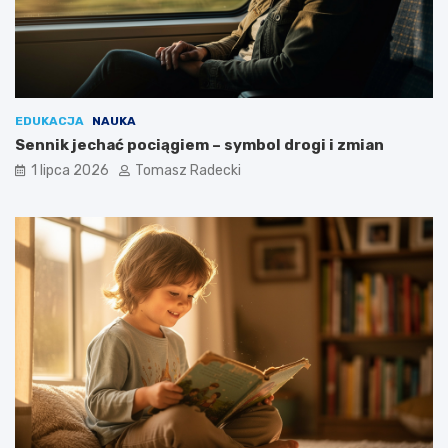
EDUKACJA
NAUKA
Sennik jechać pociągiem – symbol drogi i zmian
1 lipca 2026
Tomasz Radecki