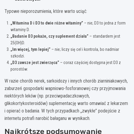
Typowe nieporozumienia, które warto uciąć:
„Witamina D i D3 to dwie różne witaminy”
– nie; D3 to jedna z form
witaminy D.
„Badanie D3 pokaże, czy suplement działa”
– standardem jest
25(OH)D.
„Im więcej, tym lepiej”
– nie; liczy się cel i kontrola, bo nadmiar
szkodzi.
„D3 zawsze jest zwierzęca”
– coraz częściej dostępna jest D3 z
porostów.
W razie chorób nerek, sarkoidozy i innych chorób ziarniniakowych,
zaburzeń gospodarki wapniowo-fosforanowej czy przyjmowania
niektórych leków (np. przeciwpadaczkowych,
glikokortykosteroidów) suplementację warto omawiać z lekarzem
i opierać o badania. W tych przypadkach „zwykłe” podejście z
internetu potrafi narobić bałaganu w wynikach.
Najkrótsze podsumowanie