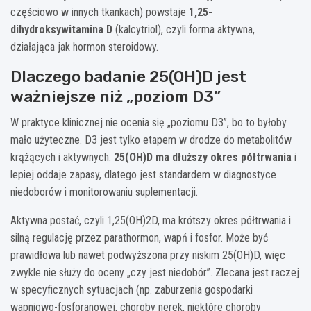
częściowo w innych tkankach) powstaje
1,25-
dihydroksywitamina D
(kalcytriol), czyli forma aktywna,
działająca jak hormon steroidowy.
Dlaczego badanie 25(OH)D jest
ważniejsze niż „poziom D3”
W praktyce klinicznej nie ocenia się „poziomu D3”, bo to byłoby
mało użyteczne. D3 jest tylko etapem w drodze do metabolitów
krążących i aktywnych.
25(OH)D ma dłuższy okres półtrwania
i
lepiej oddaje zapasy, dlatego jest standardem w diagnostyce
niedoborów i monitorowaniu suplementacji.
Aktywna postać, czyli 1,25(OH)2D, ma krótszy okres półtrwania i
silną regulację przez parathormon, wapń i fosfor. Może być
prawidłowa lub nawet podwyższona przy niskim 25(OH)D, więc
zwykle nie służy do oceny „czy jest niedobór”. Zlecana jest raczej
w specyficznych sytuacjach (np. zaburzenia gospodarki
wapniowo-fosforanowej, choroby nerek, niektóre choroby