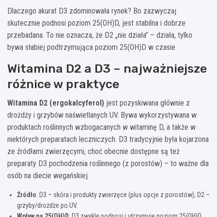
Dlaczego akurat D3 zdominowała rynek? Bo zazwyczaj
skutecznie podnosi poziom 25(OH)D, jest stabilna i dobrze
przebadana. To nie oznacza, że D2 „nie działa” – działa, tylko
bywa słabiej podtrzymująca poziom 25(OH)D w czasie.
Witamina D2 a D3 – najważniejsze
różnice w praktyce
Witamina D2 (ergokalcyferol)
jest pozyskiwana głównie z
drożdży i grzybów naświetlanych UV. Bywa wykorzystywana w
produktach roślinnych wzbogacanych w witaminę D, a także w
niektórych preparatach leczniczych. D3 tradycyjnie była kojarzona
ze źródłami zwierzęcymi, choć obecnie dostępne są też
preparaty D3 pochodzenia roślinnego (z porostów) – to ważne dla
osób na diecie wegańskiej.
Źródło
: D3 – skóra i produkty zwierzęce (plus opcje z porostów); D2 –
grzyby/drożdże po UV.
Wpływ na 25(OH)D
: D3 zwykle podnosi i utrzymuje poziom 25(OH)D