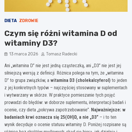
DIETA
ZDROWIE
Czym się różni witamina D od
witaminy D3?
13 marca 2026
Tomasz Radecki
Ani „witamina D” nie jest jedną cząsteczką, ani „D3” nie jest jej
silniejszą wersją z definicji. Różnica polega na tym, że „witamina
D” to grupa związków, a
witamina D3 (cholekalcyferol)
to jeden
z jej konkretnych typów – najczęściej stosowany w suplementach
i wytwarzany w skórze. W praktyce pomieszanie tych pojęć
prowadzi do błędów: w doborze suplementu, interpretacji badań i
ocenie, czy dieta „pokrywa zapotrzebowanie”.
Najważniejsze: w
badaniach krwi oznacza się 25(OH)D, a nie „D3”
– i to ten
wynik decyduje o ocenie statusu witaminy D. Poniżej rozpisane są
różnice bez skrótów myślowych: skąd się biorą, jak działają i