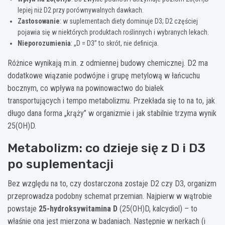
lepiej niż D2 przy porównywalnych dawkach.
Zastosowanie
: w suplementach diety dominuje D3; D2 częściej
pojawia się w niektórych produktach roślinnych i wybranych lekach.
Nieporozumienia
: „D = D3” to skrót, nie definicja.
Różnice wynikają m.in. z odmiennej budowy chemicznej. D2 ma
dodatkowe wiązanie podwójne i grupę metylową w łańcuchu
bocznym, co wpływa na powinowactwo do białek
transportujących i tempo metabolizmu. Przekłada się to na to, jak
długo dana forma „krąży” w organizmie i jak stabilnie trzyma wynik
25(OH)D.
Metabolizm: co dzieje się z D i D3
po suplementacji
Bez względu na to, czy dostarczona zostaje D2 czy D3, organizm
przeprowadza podobny schemat przemian. Najpierw w wątrobie
powstaje
25-hydroksywitamina D
(25(OH)D, kalcydiol) – to
właśnie ona jest mierzona w badaniach. Następnie w nerkach (i