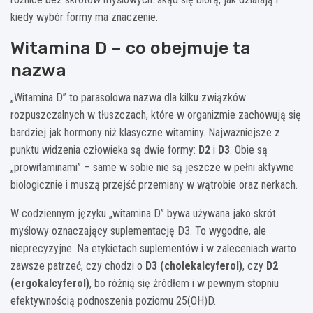
kiedy wybór formy ma znaczenie.
Witamina D – co obejmuje ta
nazwa
„Witamina D” to parasolowa nazwa dla kilku związków
rozpuszczalnych w tłuszczach, które w organizmie zachowują się
bardziej jak hormony niż klasyczne witaminy. Najważniejsze z
punktu widzenia człowieka są dwie formy:
D2
i
D3
. Obie są
„prowitaminami” – same w sobie nie są jeszcze w pełni aktywne
biologicznie i muszą przejść przemiany w wątrobie oraz nerkach.
W codziennym języku „witamina D” bywa używana jako skrót
myślowy oznaczający suplementację D3. To wygodne, ale
nieprecyzyjne. Na etykietach suplementów i w zaleceniach warto
zawsze patrzeć, czy chodzi o
D3 (cholekalcyferol)
, czy
D2
(ergokalcyferol)
, bo różnią się źródłem i w pewnym stopniu
efektywnością podnoszenia poziomu 25(OH)D.