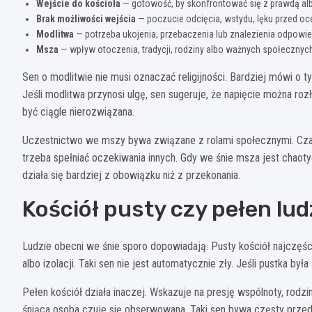
Wejście do kościoła
— gotowość, by skonfrontować się z prawdą al
Brak możliwości wejścia
— poczucie odcięcia, wstydu, lęku przed oc
Modlitwa
— potrzeba ukojenia, przebaczenia lub znalezienia odpowie
Msza
— wpływ otoczenia, tradycji, rodziny albo ważnych społecznyc
Sen o modlitwie nie musi oznaczać religijności. Bardziej mówi o 
Jeśli modlitwa przynosi ulgę, sen sugeruje, że napięcie można ro
być ciągle nierozwiązana.
Uczestnictwo we mszy bywa związane z rolami społecznymi. Cz
trzeba spełniać oczekiwania innych. Gdy we śnie msza jest chaoty
działa się bardziej z obowiązku niż z przekonania.
Kościół pusty czy pełen lud
Ludzie obecni we śnie sporo dopowiadają. Pusty kościół najczęści
albo izolacji. Taki sen nie jest automatycznie zły. Jeśli pustka 
Pełen kościół działa inaczej. Wskazuje na presję wspólnoty, rodz
śniąca osoba czuje się obserwowana. Taki sen bywa częsty prze