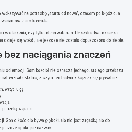
 wskazywać na potrzebę „startu od nowa”, czasem po błędzie, a
wariantów snu o kościele.
kiem wydarzenia, czy tylko obserwatorem. Uczestnictwo oznacza
 dzieje się wokół, ale jeszcze nie została dopuszczona do siebie.
e bez naciągania znaczeń
iu od emocji. Sam kościół nie oznacza jednego, stałego przekazu.
emat wracał ostatnio, z czym ten budynek kojarzy się prywatnie.
ch, wstyd, ulgę.
y.
rwacja.
ą, potrzebą wsparcia.
i. Sen o kościele bywa głęboki, ale nie jest zagadką nie do
ię jeszcze spokojnie nazwać.