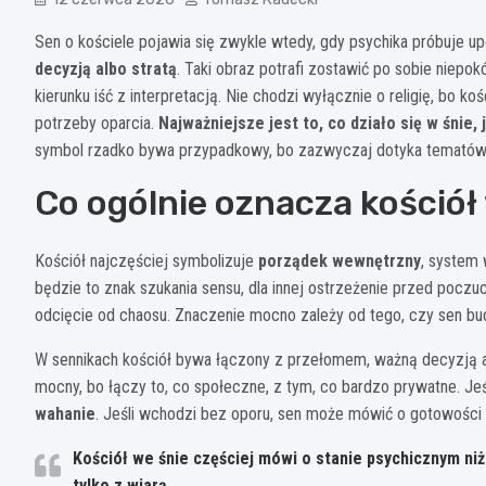
Sen o kościele pojawia się zwykle wtedy, gdy psychika próbuje
decyzją albo stratą
. Taki obraz potrafi zostawić po sobie niepo
kierunku iść z interpretacją. Nie chodzi wyłącznie o religię, bo k
potrzeby oparcia.
Najważniejsze jest to, co działo się w śnie,
symbol rzadko bywa przypadkowy, bo zazwyczaj dotyka tematów 
Co ogólnie oznacza kościół
Kościół najczęściej symbolizuje
porządek wewnętrzny
, system 
będzie to znak szukania sensu, dla innej ostrzeżenie przed poczuci
odcięcie od chaosu. Znaczenie mocno zależy od tego, czy sen budz
W sennikach kościół bywa łączony z przełomem, ważną decyzją a
mocny, bo łączy to, co społeczne, z tym, co bardzo prywatne. Jeś
wahanie
. Jeśli wchodzi bez oporu, sen może mówić o gotowości 
Kościół we śnie częściej mówi o stanie psychicznym niż
tylko z wiarą.