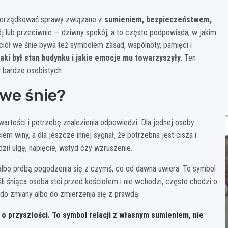
 uporządkować sprawy związane z
sumieniem, bezpieczeństwem,
kój lub przeciwnie — dziwny spokój, a to często podpowiada, w jakim
ościół we śnie bywa też symbolem zasad, wspólnoty, pamięci i
 jaki był stan budynku i jakie emocje mu towarzyszyły
. Ten
bardzo osobistych.
 we śnie?
wartości i potrzebę znalezienia odpowiedzi. Dla jednej osoby
em winy, a dla jeszcze innej sygnał, że potrzebna jest cisza i
ił ulgę, napięcie, wstyd czy wzruszenie.
lbo próbą pogodzenia się z czymś, co od dawna uwiera. To symbol
li śniąca osoba stoi przed kościołem i nie wchodzi, często chodzi o
do zmiany albo do zmierzenia się z prawdą.
 o przyszłości. To symbol relacji z własnym sumieniem, nie