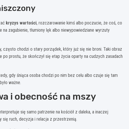
niszczony
czać
kryzys wartości
, rozczarowanie kimś albo poczucie, że coś, co
e na zagubienie, tłumiony lęk albo niewypowiedziane wyrzuty
y, często chodzi o stary porządek, który już się nie broni. Taki obraz
e po prostu, że skończył się etap życia oparty na cudzych zasadach
y, gdy śniąca osoba chodzi po nim bez celu albo czuje się tam
 było ważne.
twa i obecność na mszy
erpretuje się samo patrzenie na kościół z daleka, a inaczej
 się ruch, decyzja i relacja z przestrzenią.