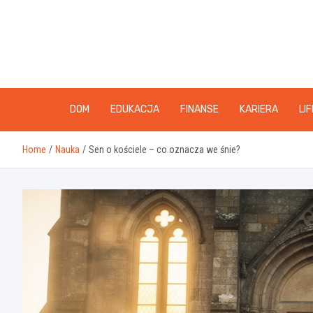
Skip
to
content
DOM
EDUKACJA
FINANSE
KARIERA
LI
Home
Nauka
Sen o kościele – co oznacza we śnie?