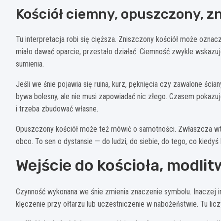
Kościół ciemny, opuszczony, z
Tu interpretacja robi się cięższa. Zniszczony kościół może ozna
miało dawać oparcie, przestało działać. Ciemność zwykle wskazuj
sumienia.
Jeśli we śnie pojawia się ruina, kurz, pęknięcia czy zawalone ścian
bywa bolesny, ale nie musi zapowiadać nic złego. Czasem pokazuj
i trzeba zbudować własne.
Opuszczony kościół może też mówić o samotności. Zwłaszcza wted
obco. To sen o dystansie — do ludzi, do siebie, do tego, co kiedyś
Wejście do kościoła, modli
Czynność wykonana we śnie zmienia znaczenie symbolu. Inaczej int
klęczenie przy ołtarzu lub uczestniczenie w nabożeństwie. Tu liczy