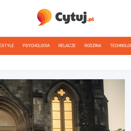
www.cytuj.pl
FESTYLE
PSYCHOLOGIA
RELACJE
RODZINA
TECHNOLO