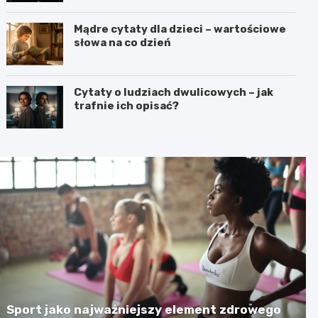
Mądre cytaty dla dzieci – wartościowe
słowa na co dzień
Cytaty o ludziach dwulicowych – jak
trafnie ich opisać?
Sport jako najważniejszy element zdrowego