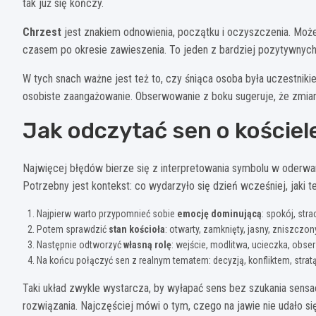
tak już się kończy.
Chrzest
jest znakiem odnowienia, początku i oczyszczenia. Może
czasem po okresie zawieszenia. To jeden z bardziej pozytywnych 
W tych snach ważne jest też to, czy śniąca osoba była uczestni
osobiste zaangażowanie. Obserwowanie z boku sugeruje, że zmiana
Jak odczytać sen o kościel
Najwięcej błędów bierze się z interpretowania symbolu w oderwan
Potrzebny jest kontekst: co wydarzyło się dzień wcześniej, jaki t
Najpierw warto przypomnieć sobie
emocję dominującą
: spokój, stra
Potem sprawdzić
stan kościoła
: otwarty, zamknięty, jasny, zniszczon
Następnie odtworzyć
własną rolę
: wejście, modlitwa, ucieczka, obse
Na końcu połączyć sen z realnym tematem: decyzją, konfliktem, strat
Taki układ zwykle wystarcza, by wyłapać sens bez szukania sensacj
rozwiązania. Najczęściej mówi o tym, czego na jawie nie udało s