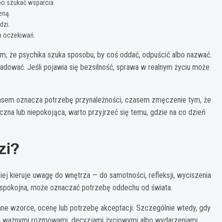
bo szukać wsparcia.
eną.
dzi.
h oczekiwań.
tym, że psychika szuka sposobu, by coś oddać, odpuścić albo nazwać.
zładować. Jeśli pojawia się bezsilność, sprawa w realnym życiu może
asem oznacza potrzebę przynależności, czasem zmęczenie tym, że
czna lub niepokojąca, warto przyjrzeć się temu, gdzie na co dzień
zi?
ej kieruje uwagę do wnętrza — do samotności, refleksji, wyciszenia
była spokojna, może oznaczać potrzebę oddechu od świata.
inne wzorce, ocenę lub potrzebę akceptacji. Szczególnie wtedy, gdy
d ważnymi rozmowami, decyzjami życiowymi albo wydarzeniami,