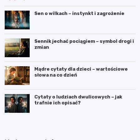
Sen o wilkach – instynkt i zagrożenie
Sennik jechać pociągiem – symbol drogi i
zmian
Mądre cytaty dla dzieci – wartościowe
słowa na co dzień
Cytaty o ludziach dwulicowych – jak
trafnie ich opisać?
S
S
p
t
o
r
r
z
t
e