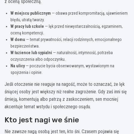
z oceną społeczną.
W miejscu publicznym
— obawa przed kompromitacją, ujawnieniem
błędu, utratą twarzy.
W pracy lub szkole
— lęk przed niewystarczalnością, egzaminem,
oceną kompetencji.
W domu
— temat prywatności, relacji rodzinnych, emocjonalnego
bezpieczeństwa.
W łazience lub sypialni
— naturalność, intymność, potrzeba
oczyszczenia albo odpoczynku.
Na ulicy
— poczucie bycia obserwowanym, wystawionym na
spojrzenia i opinie.
Jeśli otoczenie nie reaguje na nagość, może to oznaczać, że lęk
śniącej osoby jest większy niż realne zagrożenie. Gdy zaś inni się
śmieją, komentują albo patrzą z zaskoczeniem, sen mocniej
akcentuje temat wstydu i społecznego osądu.
Kto jest nagi we śnie
Nie zawsze nagą osobą jest ten, kto śni. Czasem pojawia się