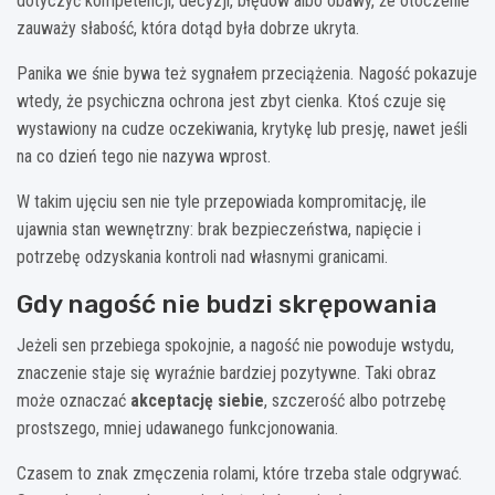
dotyczyć kompetencji, decyzji, błędów albo obawy, że otoczenie
zauważy słabość, która dotąd była dobrze ukryta.
Panika we śnie bywa też sygnałem przeciążenia. Nagość pokazuje
wtedy, że psychiczna ochrona jest zbyt cienka. Ktoś czuje się
wystawiony na cudze oczekiwania, krytykę lub presję, nawet jeśli
na co dzień tego nie nazywa wprost.
W takim ujęciu sen nie tyle przepowiada kompromitację, ile
ujawnia stan wewnętrzny: brak bezpieczeństwa, napięcie i
potrzebę odzyskania kontroli nad własnymi granicami.
Gdy nagość nie budzi skrępowania
Jeżeli sen przebiega spokojnie, a nagość nie powoduje wstydu,
znaczenie staje się wyraźnie bardziej pozytywne. Taki obraz
może oznaczać
akceptację siebie
, szczerość albo potrzebę
prostszego, mniej udawanego funkcjonowania.
Czasem to znak zmęczenia rolami, które trzeba stale odgrywać.