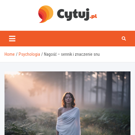
Skip
to
content
www.cytuj.pl
Home
Psychologia
Nagość – sennik i znaczenie snu