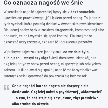
Co oznacza nagość we śnie
W sennikach nagość najczęściej łączy się z
bezbronnością
,
ujawnieniem prawdziwego „ja” i lękiem przed oceną. To jeden z
tych symboli, które potrafią działać w dwóch skrajnych kierunkach.
Dla jednej osoby będzie znakiem skrępowania, kompromitacji albo
poczucia, że coś wymyka się spod kontroli. Dla innej może
oznaczać oczyszczenie, szczerość i odrzucenie pozorów.
W praktyce najważniejsze jest pytanie:
co we śnie było
silniejsze — wstyd czy ulga?
Jeśli dominował niepokój, sen
częściej dotyczy obaw przed oceną, ekspozycją lub odkryciem
sekretu. Jeśli pojawiał się spokój, nagość może symbolizować
autentyczność i gotowość do pokazania się bez masek.
Sen o nagości bardzo często nie dotyczy ciała
dosłownie. Częściej mówi o psychicznej „widoczności”
— o tym, że coś staje się zbyt jawne, zbyt prawdziwe
albo trudne do ukrycia.