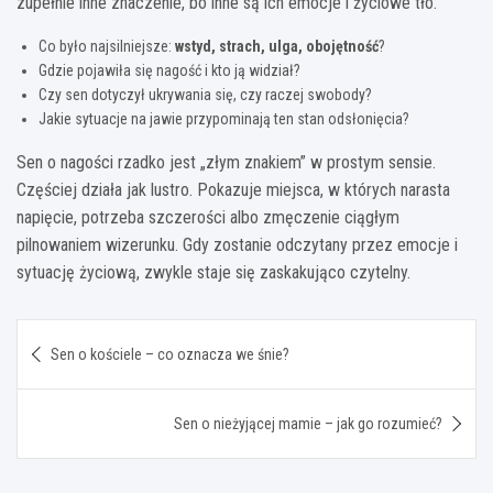
zupełnie inne znaczenie, bo inne są ich emocje i życiowe tło.
Co było najsilniejsze:
wstyd, strach, ulga, obojętność
?
Gdzie pojawiła się nagość i kto ją widział?
Czy sen dotyczył ukrywania się, czy raczej swobody?
Jakie sytuacje na jawie przypominają ten stan odsłonięcia?
Sen o nagości rzadko jest „złym znakiem” w prostym sensie.
Częściej działa jak lustro. Pokazuje miejsca, w których narasta
napięcie, potrzeba szczerości albo zmęczenie ciągłym
pilnowaniem wizerunku. Gdy zostanie odczytany przez emocje i
sytuację życiową, zwykle staje się zaskakująco czytelny.
Nawigacja
Sen o kościele – co oznacza we śnie?
wpisu
Sen o nieżyjącej mamie – jak go rozumieć?