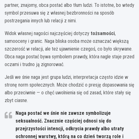
partner, znajomy, obca postać albo tłum ludzi. To istotne, bo wtedy
symbol przesuwa się z własnej bezbronności na sposób
postrzegania innych lub relacji z nimi.
Widok własnej nagości najczęściej dotyczy
tożsamości
,
samooceny i granic. Naga bliska osoba może oznaczać większą
szczerość w relacji, ale też ujawnienie czegoś, co było skrywane.
Obca naga postać bywa symbolem prawdy, która nagle staje przed
oczami i trudno ją zignorować.
Jeśli we śnie naga jest grupa ludzi, interpretacja często idzie w
stronę norm społecznych. Może chodzić o presję dopasowania się
albo przeciwnie — o chęć uwolnienia się od zasad, które stały się
zbyt ciasne.
Naga postać we śnie nie zawsze symbolizuje
seksualność. Znacznie częściej odnosi się do
przejrzystości intencji, odkrycia prawdy albo utraty
ochronnej warstwy, którą na co dzień tworzą role i