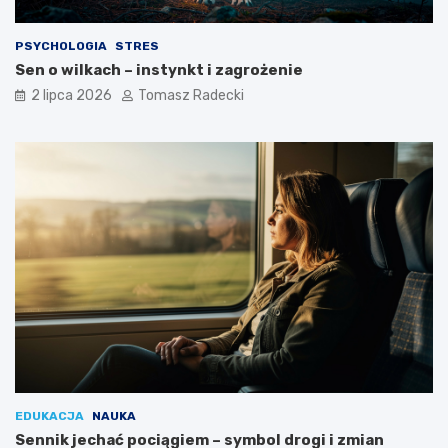
y
l
PSYCHOLOGIA
STRES
u
Sen o wilkach – instynkt i zagrożenie
ż
y
2 lipca 2026
Tomasz Radecki
c
i
a
EDUKACJA
NAUKA
Sennik jechać pociągiem – symbol drogi i zmian