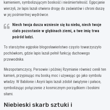
kamieniem, symbolizującym boskość i nieśmiertelność. Egipcjanie
wierzyli, że lapis lazuli otwiera drogę do zaświatów i chroni duszę
w jej pośmiertnej wędrówce.
Niech twoja dusza wzniesie się ku niebu, niech twoje
ciało pozostanie w głębinach ziemi, a twe imię trwa
pośród ludzi.
To starożytne egipskie błogosławieństwo często towarzyszyło
pochówkom, gdzie lapis lazuli pełnił funkcję duchowego
przewodnika.
Mezopotamczycy, Persowie i później Rzymianie również cenili ten
kamień, przypisując mu boską moc i używając go jako symbolu
władzy. W Babilonie i Asyrii lapis lazuli zdobił świątynie i pałace,
symbolizując połączenie z kosmicznym porządkiem i boskimi
siłami.
Niebieski skarb sztuki i