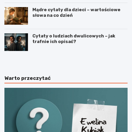
Mądre cytaty dla dzieci – wartościowe
słowa na co dzień
Cytaty o ludziach dwulicowych – jak
trafnie ich opisać?
S
S
p
t
o
r
r
z
t
e
Warto przeczytać
j
l
a
e
k
c
o
t
n
w
a
o
j
s
w
p
a
o
ż
r