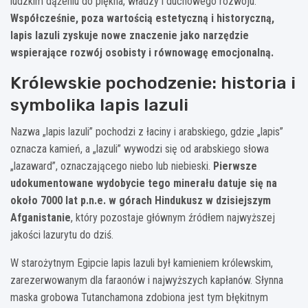
ludzkim dążeniu do piękna, władzy i duchowego rozwoju.
Współcześnie, poza wartością estetyczną i historyczną,
lapis lazuli zyskuje nowe znaczenie jako narzędzie
wspierające rozwój osobisty i równowagę emocjonalną.
Królewskie pochodzenie: historia i
symbolika lapis lazuli
Nazwa „lapis lazuli” pochodzi z łaciny i arabskiego, gdzie „lapis”
oznacza kamień, a „lazuli” wywodzi się od arabskiego słowa
„lazaward”, oznaczającego niebo lub niebieski.
Pierwsze
udokumentowane wydobycie tego minerału datuje się na
około 7000 lat p.n.e. w górach Hindukusz w dzisiejszym
Afganistanie
, który pozostaje głównym źródłem najwyższej
jakości lazurytu do dziś.
W starożytnym Egipcie lapis lazuli był kamieniem królewskim,
zarezerwowanym dla faraonów i najwyższych kapłanów. Słynna
maska grobowa Tutanchamona zdobiona jest tym błękitnym