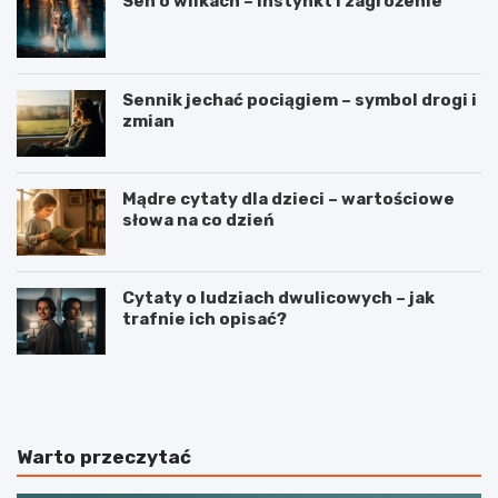
Sen o wilkach – instynkt i zagrożenie
Sennik jechać pociągiem – symbol drogi i
zmian
Mądre cytaty dla dzieci – wartościowe
słowa na co dzień
Cytaty o ludziach dwulicowych – jak
trafnie ich opisać?
S
S
p
t
o
r
r
z
t
e
Warto przeczytać
j
l
a
e