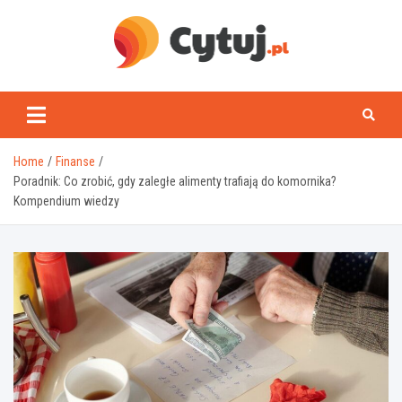
Skip
to
content
www.cytuj.pl
Home
Finanse
Poradnik: Co zrobić, gdy zaległe alimenty trafiają do komornika?
Kompendium wiedzy