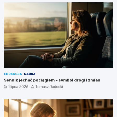
a
EDUKACJA
NAUKA
Sennik jechać pociągiem – symbol drogi i zmian
1 lipca 2026
Tomasz Radecki