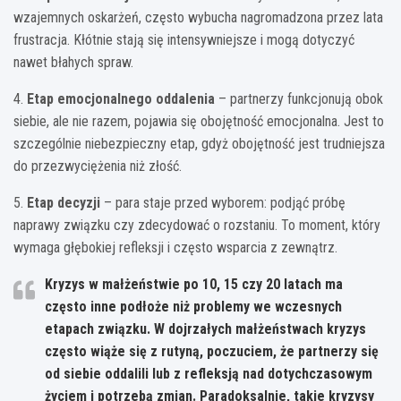
wzajemnych oskarżeń, często wybucha nagromadzona przez lata
frustracja. Kłótnie stają się intensywniejsze i mogą dotyczyć
nawet błahych spraw.
4.
Etap emocjonalnego oddalenia
– partnerzy funkcjonują obok
siebie, ale nie razem, pojawia się obojętność emocjonalna. Jest to
szczególnie niebezpieczny etap, gdyż obojętność jest trudniejsza
do przezwyciężenia niż złość.
5.
Etap decyzji
– para staje przed wyborem: podjąć próbę
naprawy związku czy zdecydować o rozstaniu. To moment, który
wymaga głębokiej refleksji i często wsparcia z zewnątrz.
Kryzys w małżeństwie po 10, 15 czy 20 latach ma
często inne podłoże niż problemy we wczesnych
etapach związku. W dojrzałych małżeństwach kryzys
często wiąże się z rutyną, poczuciem, że partnerzy się
od siebie oddalili lub z refleksją nad dotychczasowym
życiem i potrzebą zmian. Paradoksalnie, takie kryzysy