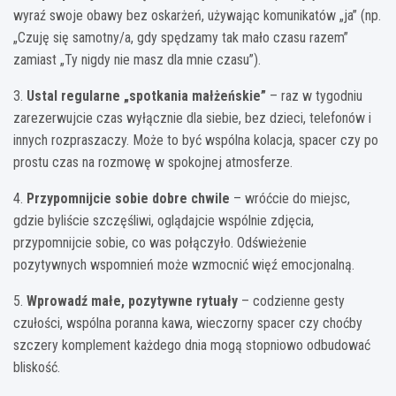
wyraź swoje obawy bez oskarżeń, używając komunikatów „ja” (np.
„Czuję się samotny/a, gdy spędzamy tak mało czasu razem”
zamiast „Ty nigdy nie masz dla mnie czasu”).
3.
Ustal regularne „spotkania małżeńskie”
– raz w tygodniu
zarezerwujcie czas wyłącznie dla siebie, bez dzieci, telefonów i
innych rozpraszaczy. Może to być wspólna kolacja, spacer czy po
prostu czas na rozmowę w spokojnej atmosferze.
4.
Przypomnijcie sobie dobre chwile
– wróćcie do miejsc,
gdzie byliście szczęśliwi, oglądajcie wspólnie zdjęcia,
przypomnijcie sobie, co was połączyło. Odświeżenie
pozytywnych wspomnień może wzmocnić więź emocjonalną.
5.
Wprowadź małe, pozytywne rytuały
– codzienne gesty
czułości, wspólna poranna kawa, wieczorny spacer czy choćby
szczery komplement każdego dnia mogą stopniowo odbudować
bliskość.