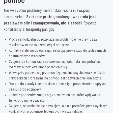
pomoc
Nie wszystkie problemy małżeńskie można rozwiązać
samodzielnie.
Szukanie profesjonalnego wsparcia jest
przejawem siły i zaangażowania, nie słabości
. Rozważ
konsultację z terapeutą par, gdy:
Próby samodzielnego rozwiązania problemów nie przynoszą
rezultatów mimo szczerej chęci obu stron.
Konflikty stale się powtarzają i eskalują, prowadząc do tych samych
destrukcyjnych wzorców.
Czujesz, że komunikacja całkowicie się załamała i nie potraficie
rozmawiać bez wzajemnego ranienia się.
W związku pojawia się przemoc fizyczna lub psychiczna – w takich
przypadkach profesjonalna pomoc jest bezwzględnie konieczna.
Doszło do zdrady i nie potraficie sobie z tym poradzić mimo upływu
czasu i prób rozmowy.
Jeden z partnerów zmaga się z uzależnieniem, które wpływa na
funkcjonowanie związku.
Czujecie, że kochacie się nawzajem, ale nie potraficie przezwyciężyć
konkretnych problemów blokujących waszą relację.