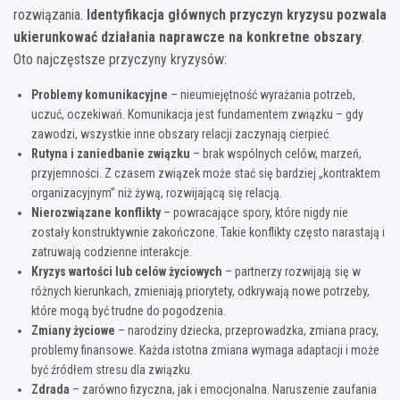
rozwiązania.
Identyfikacja głównych przyczyn kryzysu pozwala
ukierunkować działania naprawcze na konkretne obszary
.
Oto najczęstsze przyczyny kryzysów:
Problemy komunikacyjne
– nieumiejętność wyrażania potrzeb,
uczuć, oczekiwań. Komunikacja jest fundamentem związku – gdy
zawodzi, wszystkie inne obszary relacji zaczynają cierpieć.
Rutyna i zaniedbanie związku
– brak wspólnych celów, marzeń,
przyjemności. Z czasem związek może stać się bardziej „kontraktem
organizacyjnym” niż żywą, rozwijającą się relacją.
Nierozwiązane konflikty
– powracające spory, które nigdy nie
zostały konstruktywnie zakończone. Takie konflikty często narastają i
zatruwają codzienne interakcje.
Kryzys wartości lub celów życiowych
– partnerzy rozwijają się w
różnych kierunkach, zmieniają priorytety, odkrywają nowe potrzeby,
które mogą być trudne do pogodzenia.
Zmiany życiowe
– narodziny dziecka, przeprowadzka, zmiana pracy,
problemy finansowe. Każda istotna zmiana wymaga adaptacji i może
być źródłem stresu dla związku.
Zdrada
– zarówno fizyczna, jak i emocjonalna. Naruszenie zaufania