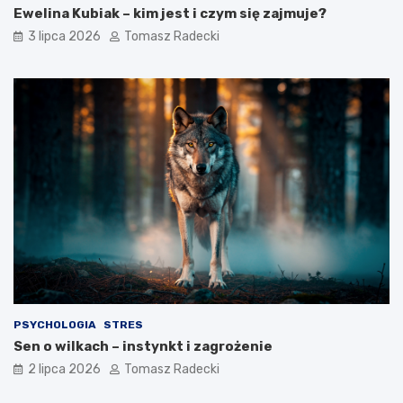
e
t
Ewelina Kubiak – kim jest i czym się zajmuje?
l
o
3 lipca 2026
Tomasz Radecki
e
z
m
a
e
d
n
y
t
s
z
c
d
y
r
p
o
l
w
i
e
n
g
a
o
?
s
t
y
l
PSYCHOLOGIA
STRES
u
Sen o wilkach – instynkt i zagrożenie
ż
y
2 lipca 2026
Tomasz Radecki
c
i