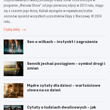
rozpoznawalnych twarzy polskiego reality show. Uczestniczyła w
programie „Warsaw Shore” od jego pierwszej edycji w 2013 roku, stając
się z czasem jego ikoną. Kubiak wystąpiła w największej liczbie
sezonów spośród wszystkich uczestników Ekipy z Warszawy. W 2024
roku…
Czytaj dalej
Sen o wilkach – instynkt i zagrożenie
Sennik jechać pociągiem – symbol drogi i
zmian
Mądre cytaty dla dzieci – wartościowe
słowa na co dzień
Cytaty o ludziach dwulicowych – jak