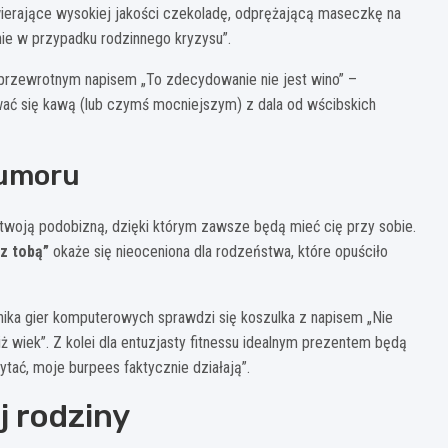
wierające wysokiej jakości czekoladę, odprężającą maseczkę na
nie w przypadku rodzinnego kryzysu”.
rzewrotnym napisem „To zdecydowanie nie jest wino” –
ać się kawą (lub czymś mocniejszym) z dala od wścibskich
humoru
 twoją podobizną, dzięki którym zawsze będą mieć cię przy sobie.
z tobą”
okaże się nieoceniona dla rodzeństwa, które opuściło
śnika gier komputerowych sprawdzi się koszulka z napisem „Nie
ż wiek”. Z kolei dla entuzjasty fitnessu idealnym prezentem będą
tać, moje burpees faktycznie działają”.
j rodziny