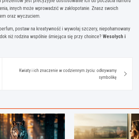
h prezentów jest precyzyjne dostosowanie ich do poczucia humoru
enia, innych może wprowadzić w zakłopotanie. Znasz swoich
sercem oraz wyczuciem.
i perfum, postaw na kreatywność i wywołaj szczery, niepohamowany
idok niż rodzina wspólnie śmiejąca się przy choince?
Wesołych i
Kwiaty i ich znaczenie w codziennym życiu: odkrywamy
symbolikę