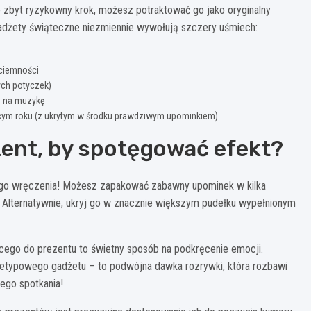
o zbyt ryzykowny krok, możesz potraktować go jako oryginalny
adżety świąteczne niezmiennie wywołują szczery uśmiech:
 ciemności
ych potyczek)
e na muzykę
ającym roku (z ukrytym w środku prawdziwym upominkiem)
ent, by spotęgować efekt?
jego wręczenia! Możesz zapakować zabawny upominek w kilka
. Alternatywnie, ukryj go w znacznie większym pudełku wypełnionym
go do prezentu to świetny sposób na podkręcenie emocji.
nietypowego gadżetu – to podwójna dawka rozrywki, która rozbawi
ego spotkania!