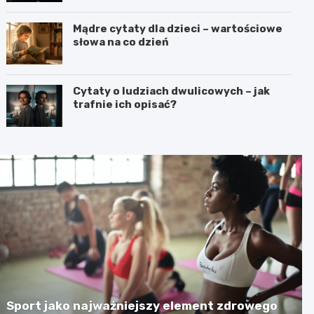
Mądre cytaty dla dzieci – wartościowe
słowa na co dzień
Cytaty o ludziach dwulicowych – jak
trafnie ich opisać?
Sport jako najważniejszy element zdrowego