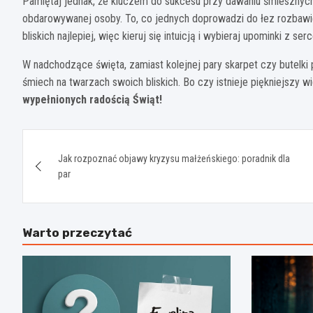
Pamiętaj jednak, że kluczem do sukcesu przy dawaniu śmiesznyc
obdarowywanej osoby. To, co jednych doprowadzi do łez rozbawi
bliskich najlepiej, więc kieruj się intuicją i wybieraj upominki z 
W nadchodzące święta, zamiast kolejnej pary skarpet czy butelk
śmiech na twarzach swoich bliskich. Bo czy istnieje piękniejszy w
wypełnionych radością Świąt!
Nawigacja
Jak rozpoznać objawy kryzysu małżeńskiego: poradnik dla
wpisu
par
Warto przeczytać