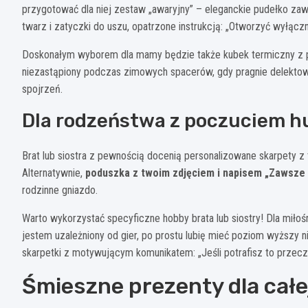
przygotować dla niej zestaw „awaryjny” – eleganckie pudełko za
twarz i zatyczki do uszu, opatrzone instrukcją: „Otworzyć wyłącz
Doskonałym wyborem dla mamy będzie także kubek termiczny z p
niezastąpiony podczas zimowych spacerów, gdy pragnie delektow
spojrzeń.
Dla rodzeństwa z poczuciem 
Brat lub siostra z pewnością docenią personalizowane skarpety z
Alternatywnie,
poduszka z twoim zdjęciem i napisem „Zawsze 
rodzinne gniazdo.
Warto wykorzystać specyficzne hobby brata lub siostry! Dla miło
jestem uzależniony od gier, po prostu lubię mieć poziom wyższy ni
skarpetki z motywującym komunikatem: „Jeśli potrafisz to przeczy
Śmieszne prezenty dla całe