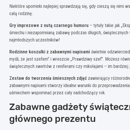
Niektóre upominki najlepiej sprawdzają się, gdy cieszą się nimi
całą rodzinę:
Gry imprezowe z nutą czarnego humoru
– tytuły takie jak „Ek
śmiechu i niezapomnianą zabawę podczas długich, świątecznych 
najmłodszych uczestników!
Rodzinne koszulki z zabawnymi napisami
świetnie odzwierciedl
myśli, że jest szefem” i wreszcie „Prawdziwy szef”. Możesz rów
świątecznych swetrów z reniferami czy mikołajami – im bardziej 
Zestaw do tworzenia śmiesznych zdjęć
zawierający różnorodne
zabawnymi napisami stworzy idealne warunki do przeprowadzenia w
uśmiechem wspominać przez cały nadchodzący rok.
Zabawne gadżety świąteczn
głównego prezentu