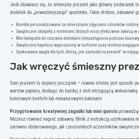
Jeśli obawiasz się, że śmieszny prezent jako główny podarunek t
dodatek do „poważniejszego” upominku. Takie drobne, zabawne g
Bombki personalizowane ze śmiesznymi zdjęciami członków rodziny
Świąteczne skarpety z reniferami, których nosy efektownie świecą w
Mini-katapulta do rzucania śnieżkami (niezastąpiona podczas biurow
Świąteczny kapelusz wyposażony w ruchome uszy renifera reagując
Opakowanie węgla dla tych, którzy „nie zasłużyli na prezent” w mij
Jak wręczyć śmieszny prez
Sam prezent to dopiero początek – równie istotny jest sposób 
warstw papieru, dodając do każdej z nich intrygującą wskazówkę
kolorowym konfetti lub miniaturowymi balonami.
Przygotowanie kreatywnej zagadki lub mini questu
prowadzące
Możesz również nagrać zabawny filmik z instrukcją użytkowania 
zarówno obdarowanego, jak i pozostałych uczestników świąteczn