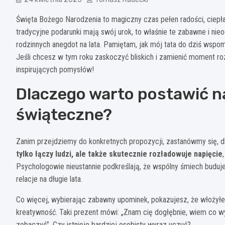
Święta Bożego Narodzenia to magiczny czas pełen radości, ciep
tradycyjne podarunki mają swój urok, to właśnie te zabawne i nie
rodzinnych anegdot na lata. Pamiętam, jak mój tata do dziś wspom
Jeśli chcesz w tym roku zaskoczyć bliskich i zamienić moment r
inspirujących pomysłów!
Dlaczego warto postawić n
świąteczne?
Zanim przejdziemy do konkretnych propozycji, zastanówmy się, d
tylko łączy ludzi, ale także skutecznie rozładowuje napięcie
Psychologowie nieustannie podkreślają, że wspólny śmiech buduje
relacje na długie lata.
Co więcej, wybierając zabawny upominek, pokazujesz, że włożyłeś
kreatywność. Taki prezent mówi: „Znam cię dogłębnie, wiem co wy
zobaczyć”. Czy istnieje bardziej osobisty wyraz uczuć?