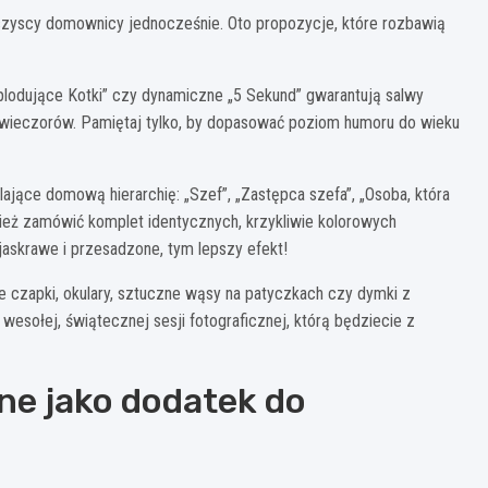
 wszyscy domownicy jednocześnie. Oto propozycje, które rozbawią
splodujące Kotki” czy dynamiczne „5 Sekund” gwarantują salwy
wieczorów. Pamiętaj tylko, by dopasować poziom humoru do wieku
ające domową hierarchię: „Szef”, „Zastępca szefa”, „Osoba, która
nież zamówić komplet identycznych, krzykliwie kolorowych
jaskrawe i przesadzone, tym lepszy efekt!
 czapki, okulary, sztuczne wąsy na patyczkach czy dymki z
esołej, świątecznej sesji fotograficznej, którą będziecie z
e jako dodatek do