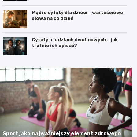
Mądre cytaty dla dzieci – wartościowe
słowa na co dzień
Cytaty o ludziach dwulicowych – jak
trafnie ich opisać?
Sport jako najważniejszy element zdrowego