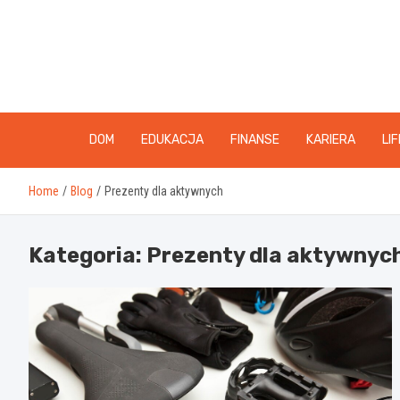
Skip
to
content
DOM
EDUKACJA
FINANSE
KARIERA
LI
Home
Blog
Prezenty dla aktywnych
Kategoria:
Prezenty dla aktywnyc