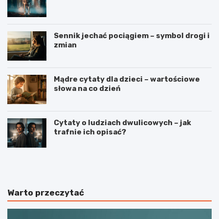
Sennik jechać pociągiem – symbol drogi i
zmian
Mądre cytaty dla dzieci – wartościowe
słowa na co dzień
Cytaty o ludziach dwulicowych – jak
trafnie ich opisać?
S
S
p
t
o
r
r
z
t
e
Warto przeczytać
j
l
a
e
k
c