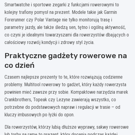
Smartwatche i sportowe zegarki z funkcjami rowerowymi to
kolejny trafiony pomysł na prezent. Modele takie jak Garmin
Forerunner czy Polar Vantage nie tylko monitorują trasę i
parametry jazdy, ale także śledzą sen, tętno i ogólną aktywność,
co czyni je idealnymi towarzyszami dla rowerzystów dbających o
całościowy rozwój kondycji i zdrowy styl życia.
Praktyczne gadżety rowerowe na
co dzień
Czasem najlepsze prezenty to te, które rozwiązują codzienne
problemy. Multitool rowerowy to gadżet, który każdy rowerzysta
powinien mieć zawsze przy sobie. Kompaktowe narzędzia marek
Crankbrothers, Topeak czy Lezyne zawierają wszystko, co
potrzebne do podstawowych napraw i regulacji w trasie – od
kluczy imbusowych po łyżki do opon.
Dla rowerzystów, którzy lubią dłuższe wyprawy, sakwy rowerowe
lub torby na ramę to prezent, który docenią podczas każdej