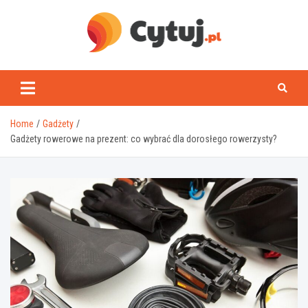
Skip
to
content
www.cytuj.pl
Home
Gadżety
Gadżety rowerowe na prezent: co wybrać dla dorosłego rowerzysty?