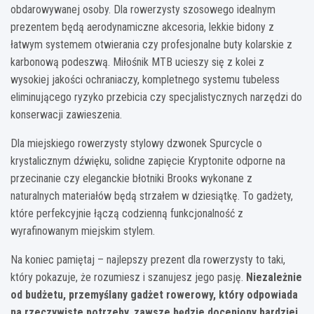
obdarowywanej osoby. Dla rowerzysty szosowego idealnym
prezentem będą aerodynamiczne akcesoria, lekkie bidony z
łatwym systemem otwierania czy profesjonalne buty kolarskie z
karbonową podeszwą. Miłośnik MTB ucieszy się z kolei z
wysokiej jakości ochraniaczy, kompletnego systemu tubeless
eliminującego ryzyko przebicia czy specjalistycznych narzędzi do
konserwacji zawieszenia.
Dla miejskiego rowerzysty stylowy dzwonek Spurcycle o
krystalicznym dźwięku, solidne zapięcie Kryptonite odporne na
przecinanie czy eleganckie błotniki Brooks wykonane z
naturalnych materiałów będą strzałem w dziesiątkę. To gadżety,
które perfekcyjnie łączą codzienną funkcjonalność z
wyrafinowanym miejskim stylem.
Na koniec pamiętaj – najlepszy prezent dla rowerzysty to taki,
który pokazuje, że rozumiesz i szanujesz jego pasję.
Niezależnie
od budżetu, przemyślany gadżet rowerowy, który odpowiada
na rzeczywiste potrzeby, zawsze będzie doceniony bardziej