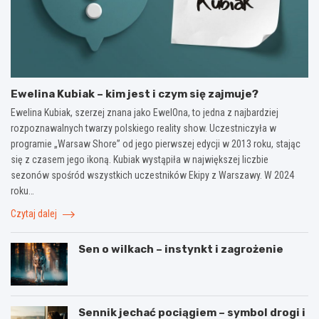
Ewelina Kubiak – kim jest i czym się zajmuje?
Ewelina Kubiak, szerzej znana jako EwelOna, to jedna z najbardziej
rozpoznawalnych twarzy polskiego reality show. Uczestniczyła w
programie „Warsaw Shore” od jego pierwszej edycji w 2013 roku, stając
się z czasem jego ikoną. Kubiak wystąpiła w największej liczbie
sezonów spośród wszystkich uczestników Ekipy z Warszawy. W 2024
roku…
Czytaj dalej
Sen o wilkach – instynkt i zagrożenie
Sennik jechać pociągiem – symbol drogi i