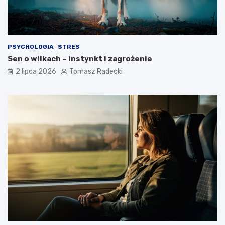
o
?
s
t
y
l
PSYCHOLOGIA
STRES
u
Sen o wilkach – instynkt i zagrożenie
ż
y
2 lipca 2026
Tomasz Radecki
c
i
a