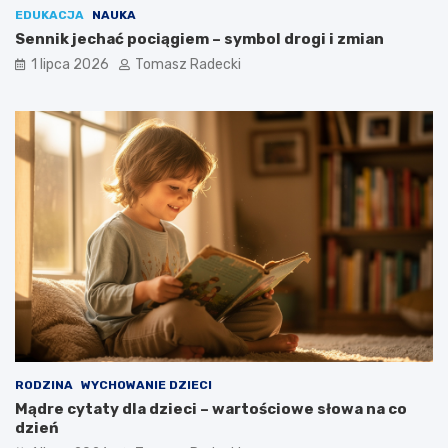
EDUKACJA
NAUKA
Sennik jechać pociągiem – symbol drogi i zmian
1 lipca 2026
Tomasz Radecki
RODZINA
WYCHOWANIE DZIECI
Mądre cytaty dla dzieci – wartościowe słowa na co
dzień