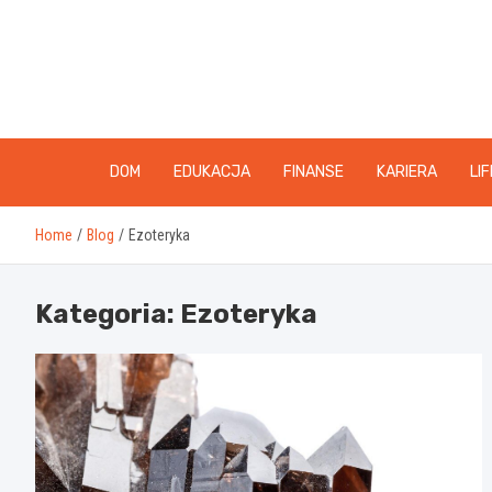
Skip
to
content
DOM
EDUKACJA
FINANSE
KARIERA
LI
Home
Blog
Ezoteryka
Kategoria:
Ezoteryka