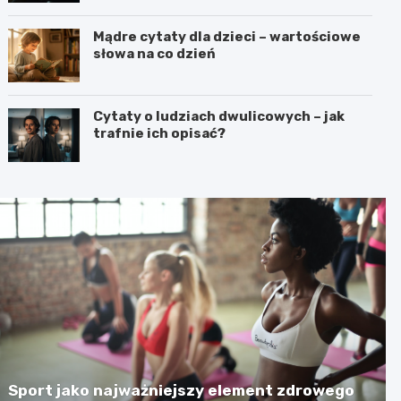
Mądre cytaty dla dzieci – wartościowe
słowa na co dzień
Cytaty o ludziach dwulicowych – jak
trafnie ich opisać?
Sport jako najważniejszy element zdrowego