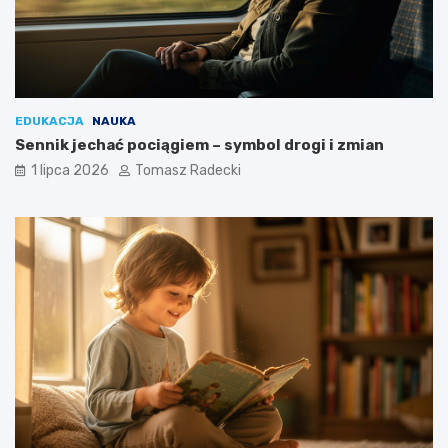
EDUKACJA
NAUKA
Sennik jechać pociągiem – symbol drogi i zmian
1 lipca 2026
Tomasz Radecki