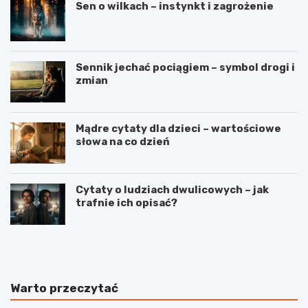
Sen o wilkach – instynkt i zagrożenie
Sennik jechać pociągiem – symbol drogi i
zmian
Mądre cytaty dla dzieci – wartościowe
słowa na co dzień
Cytaty o ludziach dwulicowych – jak
trafnie ich opisać?
S
S
p
t
o
r
r
z
t
e
Warto przeczytać
j
l
a
e