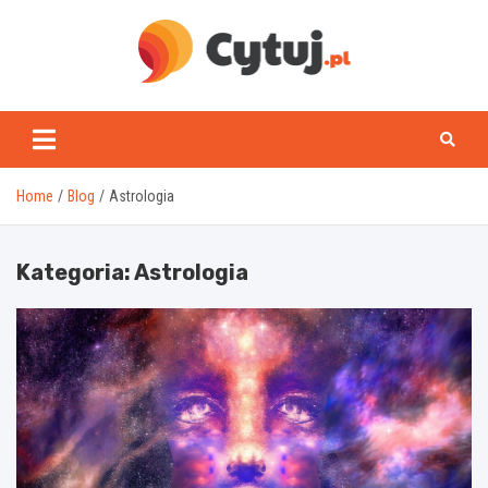
Skip
to
content
www.cytuj.pl
Home
Blog
Astrologia
Kategoria:
Astrologia