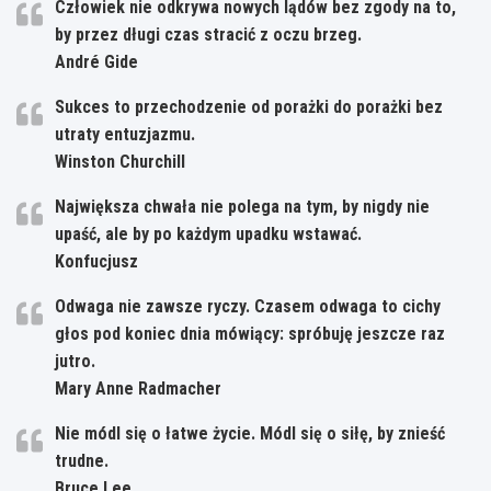
Człowiek nie odkrywa nowych lądów bez zgody na to,
by przez długi czas stracić z oczu brzeg.
André Gide
Sukces to przechodzenie od porażki do porażki bez
utraty entuzjazmu.
Winston Churchill
Największa chwała nie polega na tym, by nigdy nie
upaść, ale by po każdym upadku wstawać.
Konfucjusz
Odwaga nie zawsze ryczy. Czasem odwaga to cichy
głos pod koniec dnia mówiący: spróbuję jeszcze raz
jutro.
Mary Anne Radmacher
Nie módl się o łatwe życie. Módl się o siłę, by znieść
trudne.
Bruce Lee