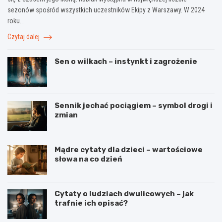
sezonów spośród wszystkich uczestników Ekipy z Warszawy. W 2024
roku…
Czytaj dalej
Sen o wilkach – instynkt i zagrożenie
Sennik jechać pociągiem – symbol drogi i
zmian
Mądre cytaty dla dzieci – wartościowe
słowa na co dzień
Cytaty o ludziach dwulicowych – jak
trafnie ich opisać?
S
S