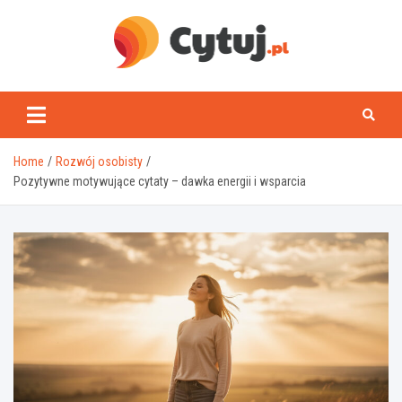
Skip
to
content
www.cytuj.pl
Home
Rozwój osobisty
Pozytywne motywujące cytaty – dawka energii i wsparcia