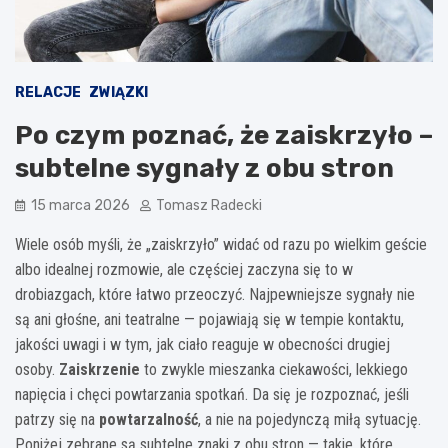
RELACJE
ZWIĄZKI
Po czym poznać, że zaiskrzyło –
subtelne sygnały z obu stron
15 marca 2026
Tomasz Radecki
Wiele osób myśli, że „zaiskrzyło” widać od razu po wielkim geście
albo idealnej rozmowie, ale częściej zaczyna się to w
drobiazgach, które łatwo przeoczyć. Najpewniejsze sygnały nie
są ani głośne, ani teatralne — pojawiają się w tempie kontaktu,
jakości uwagi i w tym, jak ciało reaguje w obecności drugiej
osoby.
Zaiskrzenie
to zwykle mieszanka ciekawości, lekkiego
napięcia i chęci powtarzania spotkań. Da się je rozpoznać, jeśli
patrzy się na
powtarzalność
, a nie na pojedynczą miłą sytuację.
Poniżej zebrane są subtelne znaki z obu stron — takie, które