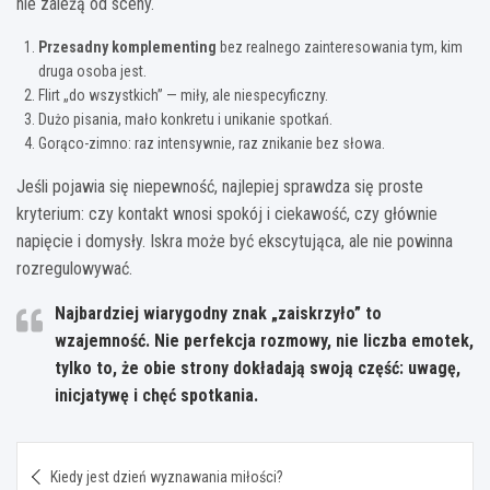
nie zależą od sceny.
Przesadny komplementing
bez realnego zainteresowania tym, kim
druga osoba jest.
Flirt „do wszystkich” — miły, ale niespecyficzny.
Dużo pisania, mało konkretu i unikanie spotkań.
Gorąco-zimno: raz intensywnie, raz znikanie bez słowa.
Jeśli pojawia się niepewność, najlepiej sprawdza się proste
kryterium: czy kontakt wnosi spokój i ciekawość, czy głównie
napięcie i domysły. Iskra może być ekscytująca, ale nie powinna
rozregulowywać.
Najbardziej wiarygodny znak „zaiskrzyło” to
wzajemność.
Nie perfekcja rozmowy, nie liczba emotek,
tylko to, że obie strony dokładają swoją część: uwagę,
inicjatywę i chęć spotkania.
Nawigacja
Kiedy jest dzień wyznawania miłości?