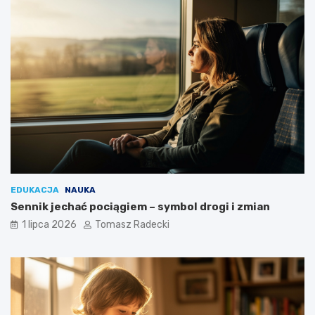
a
EDUKACJA
NAUKA
Sennik jechać pociągiem – symbol drogi i zmian
1 lipca 2026
Tomasz Radecki