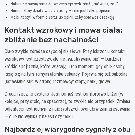
Naturalne nawiązania do wcześniejszych zdań: „mówiłeś, że…”.
Humor, który działa w obie strony — i nie jest tylko popisem.
Małe „testy” w formie żartu lub opinii, żeby sprawdzić reakcję.
Kontakt wzrokowy i mowa ciała:
zbliżanie bez nachalności
Ciało zwykle zdradza szybciej niż słowa. Przy iskrzeniu kontakt
wzrokowy jest częstszy, ale nie „wpatrywanie się” — bardziej
krótkie spojrzenia, które wracają, i ten moment, gdy obie osoby
łapią się na tym samym ułamku sekundy. Pojawia się też subtelne
„ustawianie się” w stronę rozmówcy: stopy, barki, głowa.
Druga rzecz to dystans. Jeśli komuś jest komfortowo bliżej (w
kolejce, przy stole, na spacerze), to zwykle nie przypadek. Zmiana
odległości jest jednym z najczystszych sygnałów zainteresowania
— o ile nie wynika z hałasu czy tłoku.
Najbardziej wiarygodne sygnały z obu