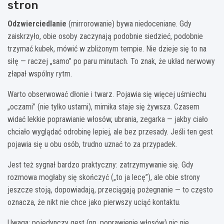
stron
Odzwierciedlanie
(mirrorowanie) bywa niedoceniane. Gdy
zaiskrzyło, obie osoby zaczynają podobnie siedzieć, podobnie
trzymać kubek, mówić w zbliżonym tempie. Nie dzieje się to na
siłę — raczej „samo” po paru minutach. To znak, że układ nerwowy
złapał wspólny rytm.
Warto obserwować dłonie i twarz. Pojawia się więcej uśmiechu
„oczami” (nie tylko ustami), mimika staje się żywsza. Czasem
widać lekkie poprawianie włosów, ubrania, zegarka — jakby ciało
chciało wyglądać odrobinę lepiej, ale bez przesady. Jeśli ten gest
pojawia się u obu osób, trudno uznać to za przypadek.
Jest też sygnał bardzo praktyczny: zatrzymywanie się. Gdy
rozmowa mogłaby się skończyć („to ja lecę”), ale obie strony
jeszcze stoją, dopowiadają, przeciągają pożegnanie — to często
oznacza, że nikt nie chce jako pierwszy uciąć kontaktu.
Uwaga: pojedynczy gest (np. poprawienie włosów) nic nie