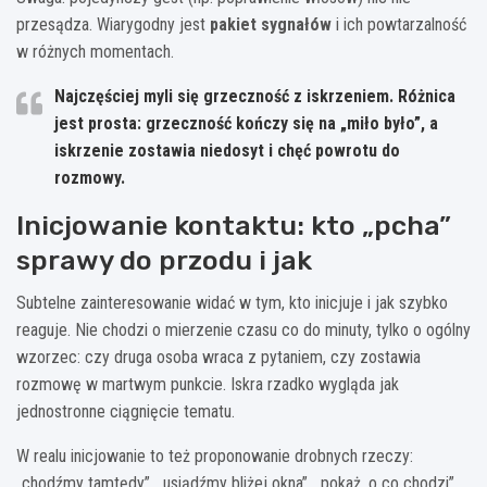
przesądza. Wiarygodny jest
pakiet sygnałów
i ich powtarzalność
w różnych momentach.
Najczęściej myli się grzeczność z iskrzeniem.
Różnica
jest prosta: grzeczność kończy się na „miło było”, a
iskrzenie zostawia niedosyt i chęć powrotu do
rozmowy.
Inicjowanie kontaktu: kto „pcha”
sprawy do przodu i jak
Subtelne zainteresowanie widać w tym, kto inicjuje i jak szybko
reaguje. Nie chodzi o mierzenie czasu co do minuty, tylko o ogólny
wzorzec: czy druga osoba wraca z pytaniem, czy zostawia
rozmowę w martwym punkcie. Iskra rzadko wygląda jak
jednostronne ciągnięcie tematu.
W realu inicjowanie to też proponowanie drobnych rzeczy:
„chodźmy tamtędy”, „usiądźmy bliżej okna”, „pokaż, o co chodzi”.