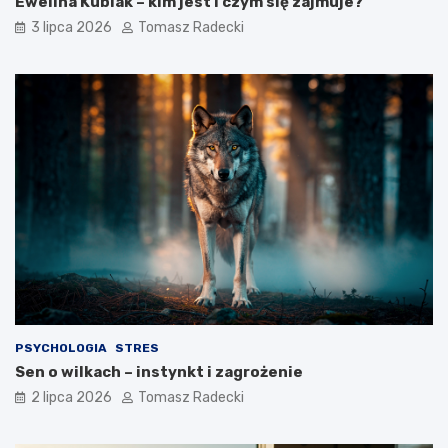
Ewelina Kubiak – kim jest i czym się zajmuje?
l
o
3 lipca 2026
Tomasz Radecki
e
z
m
a
e
d
n
y
t
s
z
c
d
y
r
p
o
l
w
i
e
n
g
a
o
?
s
t
y
l
PSYCHOLOGIA
STRES
u
Sen o wilkach – instynkt i zagrożenie
ż
y
2 lipca 2026
Tomasz Radecki
c
i