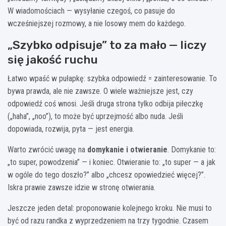
W wiadomościach — wysyłanie czegoś, co pasuje do
wcześniejszej rozmowy, a nie losowy mem do każdego.
„Szybko odpisuje” to za mało — liczy
się jakość ruchu
Łatwo wpaść w pułapkę: szybka odpowiedź = zainteresowanie. To
bywa prawda, ale nie zawsze. O wiele ważniejsze jest, czy
odpowiedź coś wnosi. Jeśli druga strona tylko odbija piłeczkę
(„haha”, „noo”), to może być uprzejmość albo nuda. Jeśli
dopowiada, rozwija, pyta — jest energia.
Warto zwrócić uwagę na
domykanie i otwieranie
. Domykanie to:
„to super, powodzenia” — i koniec. Otwieranie to: „to super — a jak
w ogóle do tego doszło?” albo „chcesz opowiedzieć więcej?”.
Iskra prawie zawsze idzie w stronę otwierania.
Jeszcze jeden detal: proponowanie kolejnego kroku. Nie musi to
być od razu randka z wyprzedzeniem na trzy tygodnie. Czasem