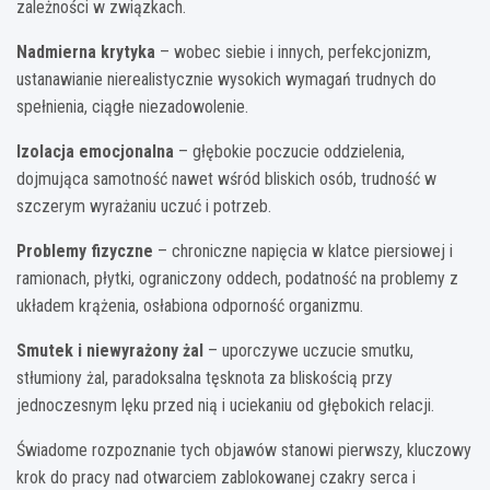
zależności w związkach.
Nadmierna krytyka
– wobec siebie i innych, perfekcjonizm,
ustanawianie nierealistycznie wysokich wymagań trudnych do
spełnienia, ciągłe niezadowolenie.
Izolacja emocjonalna
– głębokie poczucie oddzielenia,
dojmująca samotność nawet wśród bliskich osób, trudność w
szczerym wyrażaniu uczuć i potrzeb.
Problemy fizyczne
– chroniczne napięcia w klatce piersiowej i
ramionach, płytki, ograniczony oddech, podatność na problemy z
układem krążenia, osłabiona odporność organizmu.
Smutek i niewyrażony żal
– uporczywe uczucie smutku,
stłumiony żal, paradoksalna tęsknota za bliskością przy
jednoczesnym lęku przed nią i uciekaniu od głębokich relacji.
Świadome rozpoznanie tych objawów stanowi pierwszy, kluczowy
krok do pracy nad otwarciem zablokowanej czakry serca i