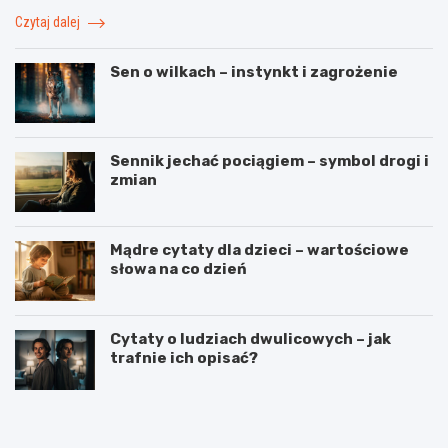
Czytaj dalej
Sen o wilkach – instynkt i zagrożenie
Sennik jechać pociągiem – symbol drogi i
zmian
Mądre cytaty dla dzieci – wartościowe
słowa na co dzień
Cytaty o ludziach dwulicowych – jak
trafnie ich opisać?
S
S
p
t
o
r
r
z