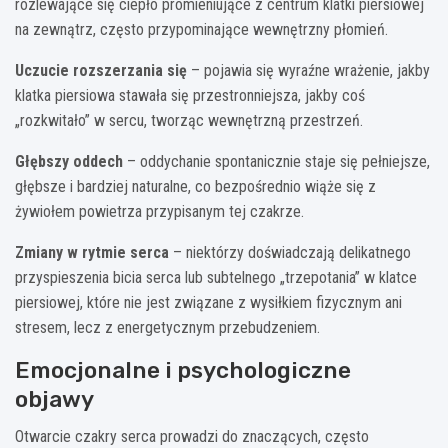
rozlewające się ciepło promieniujące z centrum klatki piersiowej
na zewnątrz, często przypominające wewnętrzny płomień.
Uczucie rozszerzania się
– pojawia się wyraźne wrażenie, jakby
klatka piersiowa stawała się przestronniejsza, jakby coś
„rozkwitało” w sercu, tworząc wewnętrzną przestrzeń.
Głębszy oddech
– oddychanie spontanicznie staje się pełniejsze,
głębsze i bardziej naturalne, co bezpośrednio wiąże się z
żywiołem powietrza przypisanym tej czakrze.
Zmiany w rytmie serca
– niektórzy doświadczają delikatnego
przyspieszenia bicia serca lub subtelnego „trzepotania” w klatce
piersiowej, które nie jest związane z wysiłkiem fizycznym ani
stresem, lecz z energetycznym przebudzeniem.
Emocjonalne i psychologiczne
objawy
Otwarcie czakry serca prowadzi do znaczących, często