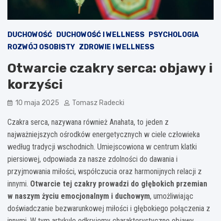
DUCHOWOŚĆ
DUCHOWOŚĆ I WELLNESS
PSYCHOLOGIA
ROZWÓJ OSOBISTY
ZDROWIE I WELLNESS
Otwarcie czakry serca: objawy i
korzyści
10 maja 2025
Tomasz Radecki
Czakra serca, nazywana również Anahata, to jeden z
najważniejszych ośrodków energetycznych w ciele człowieka
według tradycji wschodnich. Umiejscowiona w centrum klatki
piersiowej, odpowiada za nasze zdolności do dawania i
przyjmowania miłości, współczucia oraz harmonijnych relacji z
innymi.
Otwarcie tej czakry prowadzi do głębokich przemian
w naszym życiu emocjonalnym i duchowym
, umożliwiając
doświadczanie bezwarunkowej miłości i głębokiego połączenia z
innymi. W tym artykule odkryjemy charakterystyczne objawy