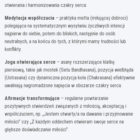
otwierania i harmonizowania czakry serca:
Medytacja współczucia
– praktyka metta (miłującej dobroci)
polegająca na systematycznym wysyłaniu życzliwych intencji
najpierw do siebie, potem do bliskich, następnie do osób
neutralnych, a na końcu do tych, z którymi mamy trudności lub
konflikty.
Joga otwierająca serce
– asany rozszerzające klatkę
piersiową, takie jak mostek (Setu Bandhasana), pozycja wielbłąda
(Ustrasana) czy dynamiczna pozycja koła (Chakrasana) efektywnie
uwalniają nagromadzone napięcia w obszarze czakry serca.
Afirmacje transformujące
– regularne powtarzanie
pozytywnych stwierdzeń związanych z miłością, akceptacją i
współczuciem, np. „Jestem otwarty/a na dawanie i przyjmowanie
miłości” czy „Z każdym oddechem otwieram swoje serce na
głębsze doświadczanie miłości”.