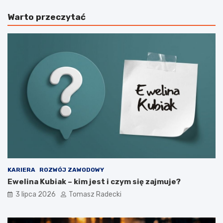
t
e
Warto przeczytać
j
l
a
e
k
c
o
t
n
w
a
o
j
s
w
p
a
o
ż
r
n
t
i
o
e
w
j
e
s
–
z
c
y
o
KARIERA
ROZWÓJ ZAWODOWY
e
t
Ewelina Kubiak – kim jest i czym się zajmuje?
l
o
3 lipca 2026
Tomasz Radecki
e
z
m
a
e
d