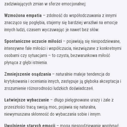
zadziwiających zmian w sferze emocjonalnej:
Wzmożona empatia
– zdolność do współodczuwania z innymi
znacząco się pogłębia, stajemy się bardziej wrażliwi na emocje
innych ludzi, czasem wyczuwając je nawet bez słów.
Spontaniczne uczucie miłości
– pojawiają się niespodziewane,
intensywne fale miłości i współczucia, niezwiązane z konkretnymi
osobami czy sytuacjami – to czysta, bezwarunkowa miłość
płynąca z głębi istnienia.
Zmniejszenie osądzania
– naturalnie maleje tendencja do
krytykowania i oceniania innych, zastępuje ją głęboka akceptacja i
zrozumienie różnorodności ludzkich doświadczeń.
Łatwiejsze wybaczanie
– długo pielęgnowane urazy i żale z
przeszłości tracą swoją moc, pojawia się naturalna,
niewymuszana skłonność do wybaczania sobie i innym.
Uwolnienie starych emocji
– mogą niespodziewanie wypłynąć