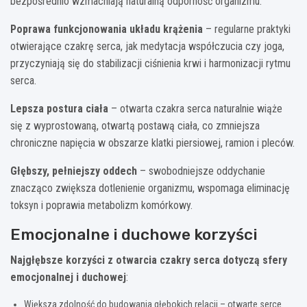
bezpośrednio wzmacniają naturalną odporność organizmu.
Poprawa funkcjonowania układu krążenia
– regularne praktyki
otwierające czakrę serca, jak medytacja współczucia czy joga,
przyczyniają się do stabilizacji ciśnienia krwi i harmonizacji rytmu
serca.
Lepsza postura ciała
– otwarta czakra serca naturalnie wiąże
się z wyprostowaną, otwartą postawą ciała, co zmniejsza
chroniczne napięcia w obszarze klatki piersiowej, ramion i pleców.
Głębszy, pełniejszy oddech
– swobodniejsze oddychanie
znacząco zwiększa dotlenienie organizmu, wspomaga eliminację
toksyn i poprawia metabolizm komórkowy.
Emocjonalne i duchowe korzyści
Najgłębsze korzyści z otwarcia czakry serca dotyczą sfery
emocjonalnej i duchowej
:
Większa zdolność do budowania głębokich relacji – otwarte serce