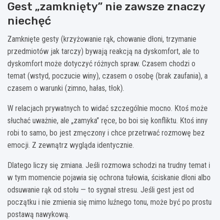
Gest „zamknięty” nie zawsze znaczy
niechęć
Zamknięte gesty (krzyżowanie rąk, chowanie dłoni, trzymanie
przedmiotów jak tarczy) bywają reakcją na dyskomfort, ale to
dyskomfort może dotyczyć różnych spraw. Czasem chodzi o
temat (wstyd, poczucie winy), czasem o osobę (brak zaufania), a
czasem o warunki (zimno, hałas, tłok).
W relacjach prywatnych to widać szczególnie mocno. Ktoś może
słuchać uważnie, ale „zamyka” ręce, bo boi się konfliktu. Ktoś inny
robi to samo, bo jest zmęczony i chce przetrwać rozmowę bez
emocji. Z zewnątrz wygląda identycznie.
Dlatego liczy się zmiana. Jeśli rozmowa schodzi na trudny temat i
w tym momencie pojawia się ochrona tułowia, ściskanie dłoni albo
odsuwanie rąk od stołu — to sygnał stresu. Jeśli gest jest od
początku i nie zmienia się mimo luźnego tonu, może być po prostu
postawą nawykową.