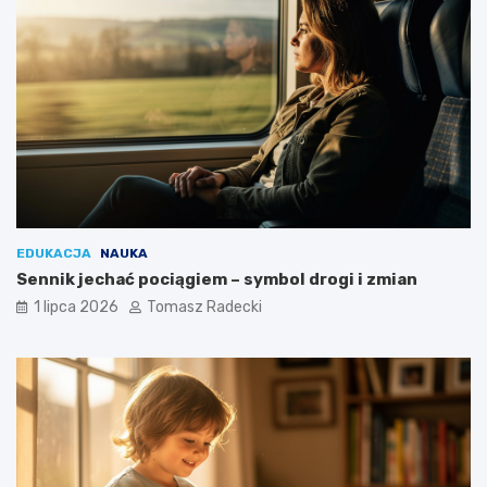
EDUKACJA
NAUKA
Sennik jechać pociągiem – symbol drogi i zmian
1 lipca 2026
Tomasz Radecki