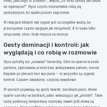
mniej „dlaczego to zrobiłeś?”, więcej „co teraz byłoby dla ciebie
do ogarnięcia?”. Ręce często momentalnie robią się
spokojniejsze, bo spada poziom zagrożenia.
W relacjach bliskich taki sygnał jest szczególnie ważny, bo
przeciążenie często wygląda jak obojętność. A to bywa tylko
zmęczenie, stres i brak miejsca na emocje.
Gesty dominacji i kontroli: jak
wyglądają i co robią w rozmowie
Ręce potrafią też „ustawiać” hierarchię. Dłoń na oparciu krzesła
partnera, zajmowanie przestrzeni, wskazywanie palcem, mocne
klepanie po plecach bez wyczucia — to wszystko są sygnały
kontroli. Czasem świadome, częściej nawykowe.
W sporach pojawiają się gesty twarde: zaciśnięta pięść, dłonie
oparte szeroko na biodrach, palec wskazujący jak „pistolet”. Takie
ruchy podnoszą temperaturę rozmowy, nawet jeśli słowa są