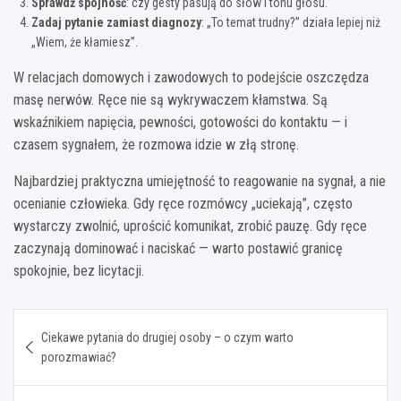
Sprawdź spójność
: czy gesty pasują do słów i tonu głosu.
Zadaj pytanie zamiast diagnozy
: „To temat trudny?” działa lepiej niż
„Wiem, że kłamiesz”.
W relacjach domowych i zawodowych to podejście oszczędza
masę nerwów. Ręce nie są wykrywaczem kłamstwa. Są
wskaźnikiem napięcia, pewności, gotowości do kontaktu — i
czasem sygnałem, że rozmowa idzie w złą stronę.
Najbardziej praktyczna umiejętność to reagowanie na sygnał, a nie
ocenianie człowieka. Gdy ręce rozmówcy „uciekają”, często
wystarczy zwolnić, uprościć komunikat, zrobić pauzę. Gdy ręce
zaczynają dominować i naciskać — warto postawić granicę
spokojnie, bez licytacji.
Nawigacja
Ciekawe pytania do drugiej osoby – o czym warto
wpisu
porozmawiać?