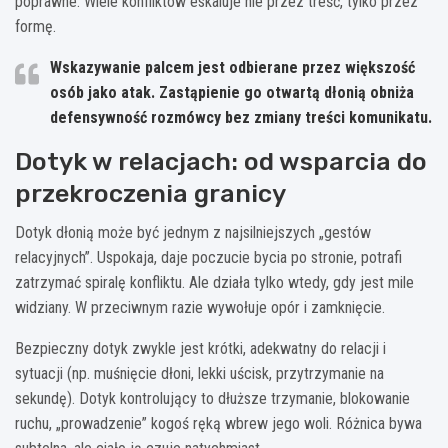
poprawne. Wiele konfliktów eskaluje nie przez treść, tylko przez
formę.
Wskazywanie palcem
jest odbierane przez większość
osób jako atak. Zastąpienie go otwartą dłonią obniża
defensywność rozmówcy bez zmiany treści komunikatu.
Dotyk w relacjach: od wsparcia do
przekroczenia granicy
Dotyk dłonią może być jednym z najsilniejszych „gestów
relacyjnych”. Uspokaja, daje poczucie bycia po stronie, potrafi
zatrzymać spiralę konfliktu. Ale działa tylko wtedy, gdy jest mile
widziany. W przeciwnym razie wywołuje opór i zamknięcie.
Bezpieczny dotyk zwykle jest krótki, adekwatny do relacji i
sytuacji (np. muśnięcie dłoni, lekki uścisk, przytrzymanie na
sekundę). Dotyk kontrolujący to dłuższe trzymanie, blokowanie
ruchu, „prowadzenie” kogoś ręką wbrew jego woli. Różnica bywa