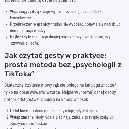
subtelna, ale ciało ją czuje natychmiast.
Wspierający dotyk
: daje wybór, można się odsunąć bez
konsekwencji.
Przekroczenie granicy
: trudno się wycofać, pojawia się nacisk lub
demonstracja władzy.
Najlepszy test
: reakcja drugiej osoby — czy rozluźnia się, czy
sztywnieje i cofa.
Jak czytać gesty w praktyce:
prosta metoda bez „psychologii z
TikToka”
Skuteczne czytanie mowy rąk nie polega na katalogu znaczeń,
tylko na obserwowaniu wzorca. Najpierw „norma” danej osoby,
potem odstępstwa. Dopiero na końcu wniosek.
Ustal bazę
: jak dana osoba gestykuluje, gdy jest spokojnie.
Wyłap zmianę
: kiedy ręce się spinają, znikają, przyspieszają lub
zaczynają coś ściskać.