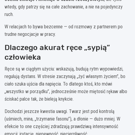
wtedy, gdy patrzy się na całe zachowanie, a nie na pojedynczy
ruch.
W relacjach to bywa bezcenne — od rozmowy z partnerem po
trudne negocjacje w pracy.
Dlaczego akurat ręce „sypią”
człowieka
Ręce są w ciągłym użyciu: wskazują, budują rytm wypowiedzi,
regulują dystans. W stresie zaczynają „żyć własnym życiem”, bo
ciało szuka ujścia dla napięcia. To dlatego ktoś, kto mówi
„wszystko w porządku”, jednocześnie może miętosić rękaw albo
ściskać palce tak, że bieleją knykcie.
Dochodzi jeszcze kwestia uwagi. Twarz jest pod kontrolą
(uśmiech, mina, „trzymanie fasonu”), a dłonie — dużo mniej. W
efekcie to one częściej zdradzają prawdziwą intensywność
emocji: irytację, niepewność, niecierpliwość.