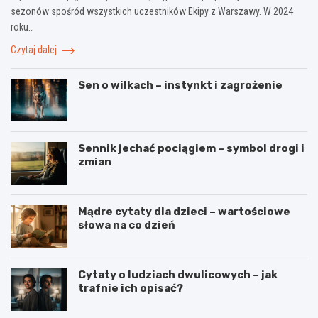
sezonów spośród wszystkich uczestników Ekipy z Warszawy. W 2024
roku…
Czytaj dalej
Sen o wilkach – instynkt i zagrożenie
Sennik jechać pociągiem – symbol drogi i
zmian
Mądre cytaty dla dzieci – wartościowe
słowa na co dzień
Cytaty o ludziach dwulicowych – jak
trafnie ich opisać?
S
S