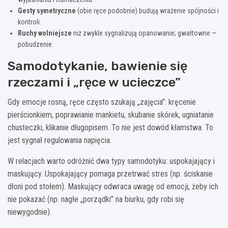
Gesty symetryczne
(obie ręce podobnie) budują wrażenie spójności i
kontroli.
Ruchy wolniejsze
niż zwykle sygnalizują opanowanie; gwałtowne —
pobudzenie.
Samodotykanie, bawienie się
rzeczami i „ręce w ucieczce”
Gdy emocje rosną, ręce często szukają „zajęcia”: kręcenie
pierścionkiem, poprawianie mankietu, skubanie skórek, ugniatanie
chusteczki, klikanie długopisem. To nie jest dowód kłamstwa. To
jest sygnał regulowania napięcia.
W relacjach warto odróżnić dwa typy samodotyku: uspokajający i
maskujący. Uspokajający pomaga przetrwać stres (np. ściskanie
dłoni pod stołem). Maskujący odwraca uwagę od emocji, żeby ich
nie pokazać (np. nagłe „porządki” na biurku, gdy robi się
niewygodnie).