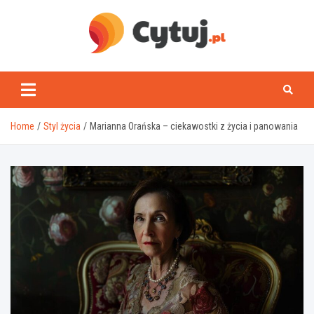
Skip
to
content
www.cytuj.pl
Home
Styl życia
Marianna Orańska – ciekawostki z życia i panowania