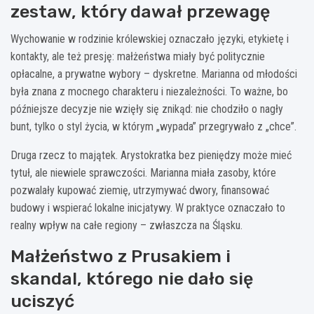
zestaw, który dawał przewagę
Wychowanie w rodzinie królewskiej oznaczało języki, etykietę i
kontakty, ale też presję: małżeństwa miały być politycznie
opłacalne, a prywatne wybory – dyskretne. Marianna od młodości
była znana z mocnego charakteru i niezależności. To ważne, bo
późniejsze decyzje nie wzięły się znikąd: nie chodziło o nagły
bunt, tylko o styl życia, w którym „wypada” przegrywało z „chce”.
Druga rzecz to majątek. Arystokratka bez pieniędzy może mieć
tytuł, ale niewiele sprawczości. Marianna miała zasoby, które
pozwalały kupować ziemię, utrzymywać dwory, finansować
budowy i wspierać lokalne inicjatywy. W praktyce oznaczało to
realny wpływ na całe regiony – zwłaszcza na Śląsku.
Małżeństwo z Prusakiem i
skandal, którego nie dało się
uciszyć