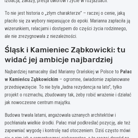
izolacja, zakazy, presja dworów i życie w rozjazdach.
To nie jest historia o „złym charakterze” – raczej o cenie, jaką
płaciło się za wybory niepasujące do epoki. Marianna zapłaciła ją
wizerunkiem, relacjami i dostępem do części życia rodzinnego,
ale nie zrezygnowała z niezależności.
Śląsk i Kamieniec Ząbkowicki: tu
widać jej ambicje najbardziej
Najbardziej namacalny ślad Marianny Orańskiej w Polsce to
Pałac
w Kamieńcu Ząbkowickim
– ogromne, świadomie zaplanowane
przedsięwzięcie. To nie była „ładna rezydencja na lato”, tylko
projekt o rozmachu, zbudowany tak, żeby robić wrażenie i działać
jak nowoczesne centrum majątku.
Budowa trwała latami, angażowała uznanych architektów i
pochłaniała wielkie środki. Pałac miał podkreślać pozycję, ale też
zapewniać wygodę i kontrolę nad otoczeniem. Dziś często mówi