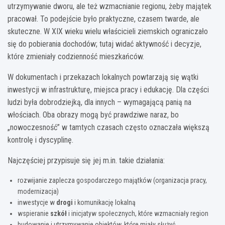
utrzymywanie dworu, ale też wzmacnianie regionu, żeby majątek
pracował. To podejście było praktyczne, czasem twarde, ale
skuteczne. W XIX wieku wielu właścicieli ziemskich ograniczało
się do pobierania dochodów; tutaj widać aktywność i decyzje,
które zmieniały codzienność mieszkańców.
W dokumentach i przekazach lokalnych powtarzają się wątki
inwestycji w infrastrukturę, miejsca pracy i edukację. Dla części
ludzi była dobrodziejką, dla innych – wymagającą panią na
włościach. Oba obrazy mogą być prawdziwe naraz, bo
„nowoczesność” w tamtych czasach często oznaczała większą
kontrolę i dyscyplinę.
Najczęściej przypisuje się jej m.in. takie działania:
rozwijanie zaplecza gospodarczego majątków (organizacja pracy,
modernizacja)
inwestycje w
drogi
i komunikację lokalną
wspieranie
szkół
i inicjatyw społecznych, które wzmacniały region
budowanie i utrzymywanie obiektów, które miały służyć