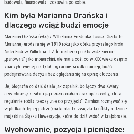
budowała, finansowała i zostawiła po sobie.
Kim była Marianna Orańska i
dlaczego wciąż budzi emocje
Marianna Orańska (właśc. Wilhelmina Frederika Louisa Charlotte
Marianne) urodziła się w
1810
roku jako córka przyszłego króla
Niderlandów, Wilhelma II. Z formalnego punktu widzenia nie
„panowała” jako monarchini, ale miała coś, co w XIX wieku często
znaczyło więcej niż tytuł:
ogromne środki
i umiejętność
podejmowania decyzji bez oglądania się na opinię otoczenia.
Jej biografia do dziś działa jak zapalnik, bo łączy dwa światy:
arystokrację z całym jej ceremoniałem oraz upór osoby, która
regularnie robiła rzeczy „nie do przyjęcia”. Zamiast rozmywać się
w plotkach, lepiej patrzeć na konkrety: związki, konflikty rodzinne,
majątki na Śląsku i inwestycje, które do dziś widać w krajobrazie.
Wychowanie, pozycja i pieniądze: