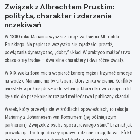
Związek z Albrechtem Pruskim:
polityka, charakter i zderzenie
oczekiwań
W
1830
roku Marianna wyszła za mąż za księcia Albrechta
Pruskiego. Na papierze wszystko się zgadzało: prestiż,
powiązania dynastyczne, „dobry” układ. W praktyce małżeństwo
okazało się trudne – dwa silne charaktery i dwa różne światy.
W XIX wieku żona miała wspierać karierę męża i trzymać emocje
na wodzy. Marianna nie była typem, który znika w cieniu. Konflikty
narastały, a później doszło do sytuacji, która dla ówczesnych elit
była nie do przełknięcia: rozpad małżeństwa i publiczny skandal.
Wątek, który przewija się w źródłach i opowieściach, to relacja
Marianny z Johannesem van Rossumem (jej późniejszym
partnerem). Związek z osobą spoza „równego stanu” brzmiał jak
prowokacja. Do tego doszły sprawy rodzinne i majątkowe. Efekt: