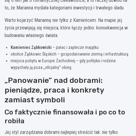
się o nim jak o romantycznej ciekawostce, a to raczej dowód na
to, że Marianna myślała kategoriami inwestycji i trwałego śladu.
Warto kojarzyć Mariannę nie tylko z Kamieńcem. Na mapie jej
życia przewijają się miejsca, które łączy jedno: konsekwencja w
budowaniu własnego świata.
Kamieniec Ząbkowicki
– pałac i zaplecze majątku
okolice Ząbkowic Śląskich – gospodarowanie ziemią i infrastrukturą
miejsca pobytu w Europie Zachodniej – gdy polityka i rodzina
wypychały ją poza „oficjalny” obieg
„Panowanie” nad dobrami:
pieniądze, praca i konkrety
zamiast symboli
Co faktycznie finansowała i po co to
robiła
Jej styl zarządzania dobrami najlepiej streścić tak: nie tylko