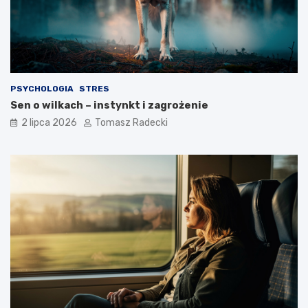
e
n
g
a
o
?
s
t
y
l
PSYCHOLOGIA
STRES
u
Sen o wilkach – instynkt i zagrożenie
ż
y
2 lipca 2026
Tomasz Radecki
c
i
a