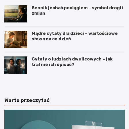
Sennik jechać pociągiem – symbol drogi i
zmian
Mądre cytaty dla dzieci – wartościowe
słowa na co dzień
Cytaty o ludziach dwulicowych – jak
trafnie ich opisać?
S
S
p
t
o
r
r
z
t
e
Warto przeczytać
j
l
a
e
k
c
o
t
n
w
a
o