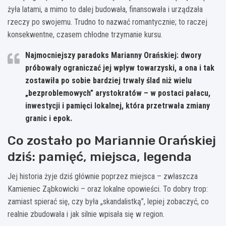
żyła latami, a mimo to dalej budowała, finansowała i urządzała
rzeczy po swojemu. Trudno to nazwać romantycznie; to raczej
konsekwentne, czasem chłodne trzymanie kursu.
Najmocniejszy paradoks Marianny Orańskiej:
dwory
próbowały ograniczać jej wpływ towarzyski, a ona i tak
zostawiła po sobie bardziej trwały ślad niż wielu
„bezproblemowych” arystokratów – w postaci pałacu,
inwestycji i pamięci lokalnej, która przetrwała zmiany
granic i epok.
Co zostało po Mariannie Orańskiej
dziś: pamięć, miejsca, legenda
Jej historia żyje dziś głównie poprzez miejsca – zwłaszcza
Kamieniec Ząbkowicki – oraz lokalne opowieści. To dobry trop:
zamiast spierać się, czy była „skandalistką”, lepiej zobaczyć, co
realnie zbudowała i jak silnie wpisała się w region.