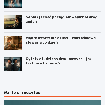
Sennik jechać pociągiem – symbol drogi i
zmian
Mądre cytaty dla dzieci – wartościowe
słowa na co dzień
Cytaty o ludziach dwulicowych – jak
trafnie ich opisać?
S
S
p
t
o
r
r
z
t
e
Warto przeczytać
j
l
a
e
k
c