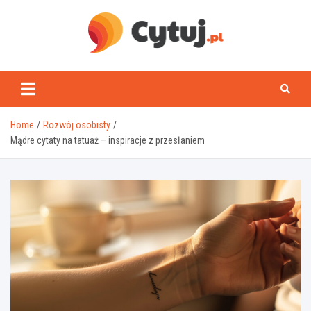
Skip
to
content
www.cytuj.pl
Home
Rozwój osobisty
Mądre cytaty na tatuaż – inspiracje z przesłaniem