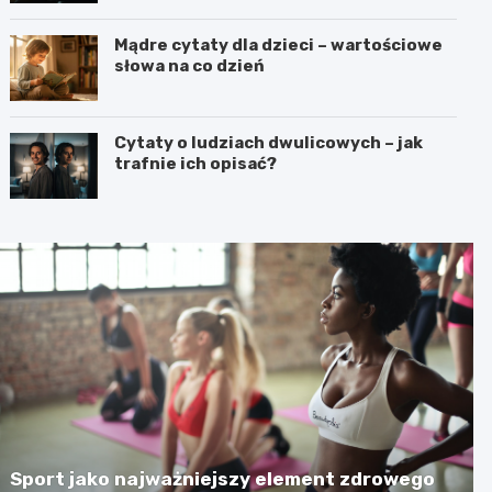
Mądre cytaty dla dzieci – wartościowe
słowa na co dzień
Cytaty o ludziach dwulicowych – jak
trafnie ich opisać?
Sport jako najważniejszy element zdrowego