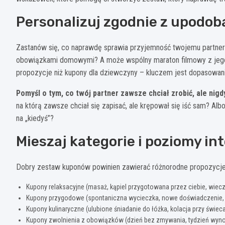
Personalizuj zgodnie z upodob
Zastanów się, co naprawdę sprawia przyjemność twojemu partnerow
obowiązkami domowymi? A może wspólny maraton filmowy z jego 
propozycje niż kupony dla dziewczyny – kluczem jest dopasowanie
Pomyśl o tym, co twój partner zawsze chciał zrobić, ale nigd
na którą zawsze chciał się zapisać, ale krępował się iść sam? Al
na „kiedyś”?
Mieszaj kategorie i poziomy i
Dobry zestaw kuponów powinien zawierać różnorodne propozycje, a
Kupony relaksacyjne (masaż, kąpiel przygotowana przez ciebie, wiecz
Kupony przygodowe (spontaniczna wycieczka, nowe doświadczenie, o
Kupony kulinaryczne (ulubione śniadanie do łóżka, kolacja przy świe
Kupony zwolnienia z obowiązków (dzień bez zmywania, tydzień wynos