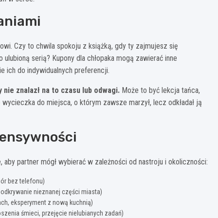
aniami
i. Czy to chwila spokoju z książką, gdy ty zajmujesz się
ulubioną serią? Kupony dla chłopaka mogą zawierać inne
 ich do indywidualnych preferencji.
y nie znalazł na to czasu lub odwagi.
Może to być lekcja tańca,
bo wycieczka do miejsca, o którym zawsze marzył, lecz odkładał ją
ntensywności
by partner mógł wybierać w zależności od nastroju i okoliczności:
ór bez telefonu)
dkrywanie nieznanej części miasta)
cach, eksperyment z nową kuchnią)
zenia śmieci, przejęcie nielubianych zadań)