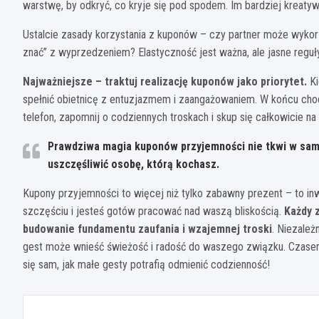
warstwę, by odkryć, co kryje się pod spodem. Im bardziej kreaty
Ustalcie zasady korzystania z kuponów – czy partner może wyko
znać” z wyprzedzeniem? Elastyczność jest ważna, ale jasne regu
Najważniejsze – traktuj realizację kuponów jako priorytet.
Ki
spełnić obietnicę z entuzjazmem i zaangażowaniem. W końcu chodz
telefon, zapomnij o codziennych troskach i skup się całkowicie n
Prawdziwa magia kuponów przyjemności nie tkwi w samyc
uszczęśliwić osobę, którą kochasz.
Kupony przyjemności to więcej niż tylko zabawny prezent – to in
szczęściu i jesteś gotów pracować nad waszą bliskością.
Każdy 
budowanie fundamentu zaufania i wzajemnej troski
. Niezależ
gest może wnieść świeżość i radość do waszego związku. Czasem
się sam, jak małe gesty potrafią odmienić codzienność!
Nawigacja