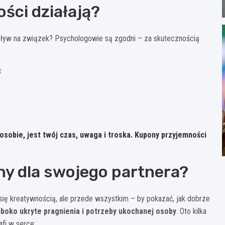
ści działają?
pływ na związek? Psychologowie są zgodni – za skutecznością
ć
sobie, jest twój czas, uwaga i troska. Kupony przyjemności
ny dla swojego partnera?
ię kreatywnością, ale przede wszystkim – by pokazać, jak dobrze
łęboko ukryte pragnienia i potrzeby ukochanej osoby
. Oto kilka
fi w serce: