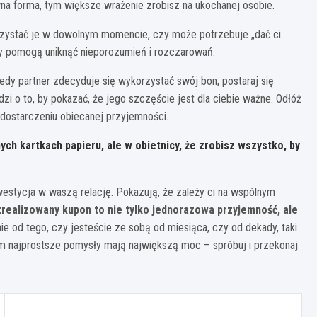
wna forma, tym większe wrażenie zrobisz na ukochanej osobie.
rzystać je w dowolnym momencie, czy może potrzebuje „dać ci
ły pomogą uniknąć nieporozumień i rozczarowań.
edy partner zdecyduje się wykorzystać swój bon, postaraj się
i o to, by pokazać, że jego szczęście jest dla ciebie ważne. Odłóż
a dostarczeniu obiecanej przyjemności.
h kartkach papieru, ale w obietnicy, że zrobisz wszystko, by
westycja w waszą relację. Pokazują, że zależy ci na wspólnym
zrealizowany kupon to nie tylko jednorazowa przyjemność, ale
nie od tego, czy jesteście ze sobą od miesiąca, czy od dekady, taki
 najprostsze pomysły mają największą moc – spróbuj i przekonaj