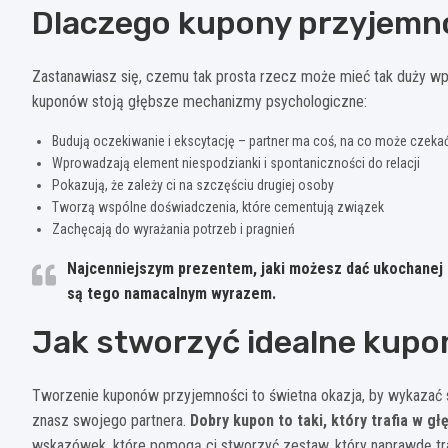
Dlaczego kupony przyjemno
Zastanawiasz się, czemu tak prosta rzecz może mieć tak duży w
kuponów stoją głębsze mechanizmy psychologiczne:
Budują oczekiwanie i ekscytację – partner ma coś, na co może czeka
Wprowadzają element niespodzianki i spontaniczności do relacji
Pokazują, że zależy ci na szczęściu drugiej osoby
Tworzą wspólne doświadczenia, które cementują związek
Zachęcają do wyrażania potrzeb i pragnień
Najcenniejszym prezentem, jaki możesz dać ukochanej o
są tego namacalnym wyrazem.
Jak stworzyć idealne kupo
Tworzenie kuponów przyjemności to świetna okazja, by wykazać s
znasz swojego partnera.
Dobry kupon to taki, który trafia w g
wskazówek, które pomogą ci stworzyć zestaw, który naprawdę tra