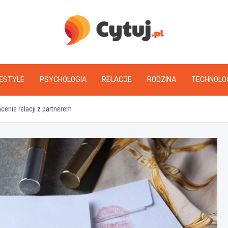
www.cytuj.pl
FESTYLE
PSYCHOLOGIA
RELACJE
RODZINA
TECHNOLO
enie relacji z partnerem