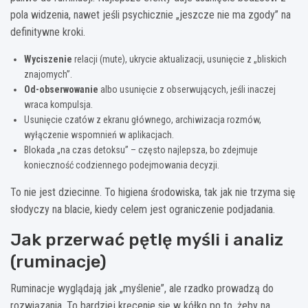
pola widzenia, nawet jeśli psychicznie „jeszcze nie ma zgody” na
definitywne kroki.
Wyciszenie
relacji (mute), ukrycie aktualizacji, usunięcie z „bliskich
znajomych”.
Od-obserwowanie
albo usunięcie z obserwujących, jeśli inaczej
wraca kompulsja.
Usunięcie czatów z ekranu głównego, archiwizacja rozmów,
wyłączenie wspomnień w aplikacjach.
Blokada „na czas detoksu” – często najlepsza, bo zdejmuje
konieczność codziennego podejmowania decyzji.
To nie jest dziecinne. To higiena środowiska, tak jak nie trzyma się
słodyczy na blacie, kiedy celem jest ograniczenie podjadania.
Jak przerwać pętlę myśli i analiz
(ruminacje)
Ruminacje wyglądają jak „myślenie”, ale rzadko prowadzą do
rozwiązania. To bardziej kręcenie się w kółko po to, żeby na