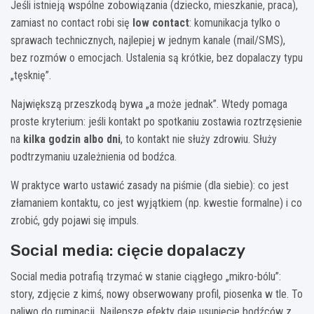
Jeśli istnieją wspólne zobowiązania (dziecko, mieszkanie, praca),
zamiast no contact robi się
low contact
: komunikacja tylko o
sprawach technicznych, najlepiej w jednym kanale (mail/SMS),
bez rozmów o emocjach. Ustalenia są krótkie, bez dopalaczy typu
„tęsknię”.
Największą przeszkodą bywa „a może jednak”. Wtedy pomaga
proste kryterium: jeśli kontakt po spotkaniu zostawia roztrzęsienie
na
kilka godzin albo dni
, to kontakt nie służy zdrowiu. Służy
podtrzymaniu uzależnienia od bodźca.
W praktyce warto ustawić zasady na piśmie (dla siebie): co jest
złamaniem kontaktu, co jest wyjątkiem (np. kwestie formalne) i co
zrobić, gdy pojawi się impuls.
Social media: cięcie dopalaczy
Social media potrafią trzymać w stanie ciągłego „mikro-bólu”:
story, zdjęcie z kimś, nowy obserwowany profil, piosenka w tle. To
paliwo do ruminacji. Najlepsze efekty daje usunięcie bodźców z