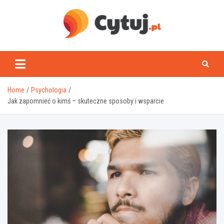
Skip
to
content
www.cytuj.pl
Home
Psychologia
Jak zapomnieć o kimś – skuteczne sposoby i wsparcie