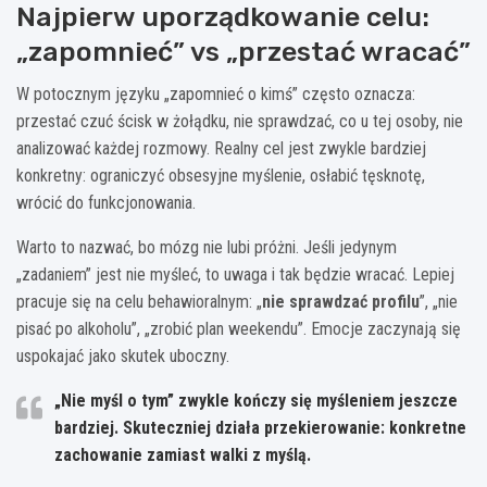
Najpierw uporządkowanie celu:
„zapomnieć” vs „przestać wracać”
W potocznym języku „zapomnieć o kimś” często oznacza:
przestać czuć ścisk w żołądku, nie sprawdzać, co u tej osoby, nie
analizować każdej rozmowy. Realny cel jest zwykle bardziej
konkretny: ograniczyć obsesyjne myślenie, osłabić tęsknotę,
wrócić do funkcjonowania.
Warto to nazwać, bo mózg nie lubi próżni. Jeśli jedynym
„zadaniem” jest nie myśleć, to uwaga i tak będzie wracać. Lepiej
pracuje się na celu behawioralnym: „
nie sprawdzać profilu
”, „nie
pisać po alkoholu”, „zrobić plan weekendu”. Emocje zaczynają się
uspokajać jako skutek uboczny.
„Nie myśl o tym” zwykle kończy się myśleniem jeszcze
bardziej. Skuteczniej działa przekierowanie: konkretne
zachowanie zamiast walki z myślą.