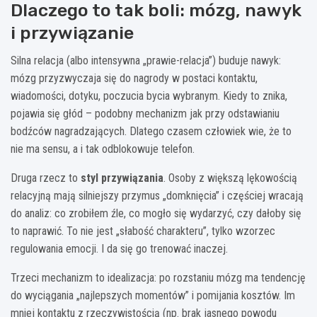
Dlaczego to tak boli: mózg, nawyk
i przywiązanie
Silna relacja (albo intensywna „prawie-relacja”) buduje nawyk:
mózg przyzwyczaja się do nagrody w postaci kontaktu,
wiadomości, dotyku, poczucia bycia wybranym. Kiedy to znika,
pojawia się głód – podobny mechanizm jak przy odstawianiu
bodźców nagradzających. Dlatego czasem człowiek wie, że to
nie ma sensu, a i tak odblokowuje telefon.
Druga rzecz to
styl przywiązania
. Osoby z większą lękowością
relacyjną mają silniejszy przymus „domknięcia” i częściej wracają
do analiz: co zrobiłem źle, co mogło się wydarzyć, czy dałoby się
to naprawić. To nie jest „słabość charakteru”, tylko wzorzec
regulowania emocji. I da się go trenować inaczej.
Trzeci mechanizm to idealizacja: po rozstaniu mózg ma tendencję
do wyciągania „najlepszych momentów” i pomijania kosztów. Im
mniej kontaktu z rzeczywistością (np. brak jasnego powodu