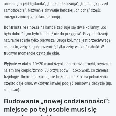
proces: „to jest tęsknota”, „to jest idealizacja”, „to jest lęk przed
samotnością”. Nazwanie aktywuje bardziej „chłodną” część
mózgu i zmniejsza zalanie emocją.
Kontrlista realności
: na kartce zapisuje się dwie kolumny: „co
było dobre” i „co było trudne / nie do przyjęcia”. Przy idealizacji
naturalnie rośnie tylko pierwsza. Druga kolumna jest przeciwwagą,
nie po to, żeby kogoś oczerniać, tylko żeby widzieć całość. W
trudnym momencie czyta się obie.
Wyjście w ciało
: 10–20 minut szybkiego marszu, trucht, prysznic
na zmianę ciepło/zimno, 30 przysiadów – cokolwiek, co zmienia
fizjologię. Ruminacje karmią się bezruchem. Zmiana pobudzenia
często daje okno, w którym łatwiej podjąć sensowną decyzję (np.
nie pisać).
Budowanie „nowej codzienności”:
miejsce po tej osobie musi się