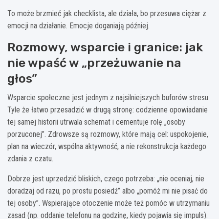
To może brzmieć jak checklista, ale działa, bo przesuwa ciężar z
emocji na działanie. Emocje doganiają później.
Rozmowy, wsparcie i granice: jak
nie wpaść w „przeżuwanie na
głos”
Wsparcie społeczne jest jednym z najsilniejszych buforów stresu.
Tyle że łatwo przesadzić w drugą stronę: codzienne opowiadanie
tej samej historii utrwala schemat i cementuje rolę „osoby
porzuconej”. Zdrowsze są rozmowy, które mają cel: uspokojenie,
plan na wieczór, wspólna aktywność, a nie rekonstrukcja każdego
zdania z czatu.
Dobrze jest uprzedzić bliskich, czego potrzeba: „nie oceniaj, nie
doradzaj od razu, po prostu posiedź” albo „pomóż mi nie pisać do
tej osoby”. Wspierające otoczenie może też pomóc w utrzymaniu
zasad (np. oddanie telefonu na godzinę, kiedy pojawia się impuls).