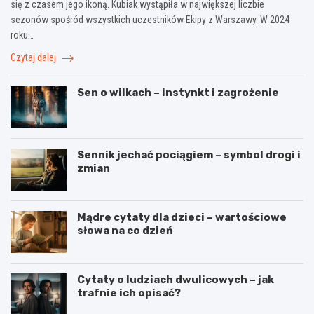
się z czasem jego ikoną. Kubiak wystąpiła w największej liczbie
sezonów spośród wszystkich uczestników Ekipy z Warszawy. W 2024
roku…
Czytaj dalej
Sen o wilkach – instynkt i zagrożenie
Sennik jechać pociągiem – symbol drogi i
zmian
Mądre cytaty dla dzieci – wartościowe
słowa na co dzień
Cytaty o ludziach dwulicowych – jak
trafnie ich opisać?
S
S