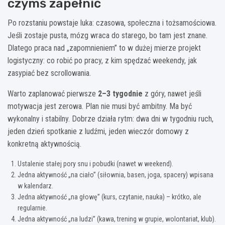
czymś zapełnić
Po rozstaniu powstaje luka: czasowa, społeczna i tożsamościowa.
Jeśli zostaje pusta, mózg wraca do starego, bo tam jest znane.
Dlatego praca nad „zapomnieniem” to w dużej mierze projekt
logistyczny: co robić po pracy, z kim spędzać weekendy, jak
zasypiać bez scrollowania.
Warto zaplanować pierwsze
2–3 tygodnie
z góry, nawet jeśli
motywacja jest zerowa. Plan nie musi być ambitny. Ma być
wykonalny i stabilny. Dobrze działa rytm: dwa dni w tygodniu ruch,
jeden dzień spotkanie z ludźmi, jeden wieczór domowy z
konkretną aktywnością.
Ustalenie stałej pory snu i pobudki (nawet w weekend).
Jedna aktywność „na ciało” (siłownia, basen, joga, spacery) wpisana
w kalendarz.
Jedna aktywność „na głowę” (kurs, czytanie, nauka) – krótko, ale
regularnie.
Jedna aktywność „na ludzi” (kawa, trening w grupie, wolontariat, klub).