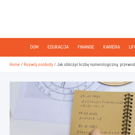
Skip
to
content
DOM
EDUKACJA
FINANSE
KARIERA
LI
Home
Rozwój osobisty
Jak obliczyć liczbę numerologiczną: przewod