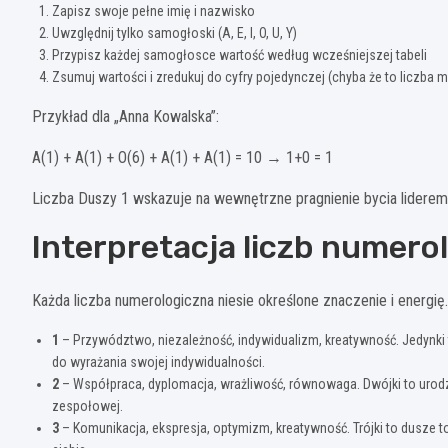
Zapisz swoje pełne imię i nazwisko
Uwzględnij tylko samogłoski (A, E, I, O, U, Y)
Przypisz każdej samogłosce wartość według wcześniejszej tabeli
Zsumuj wartości i zredukuj do cyfry pojedynczej (chyba że to liczba 
Przykład dla „Anna Kowalska”:
A(1) + A(1) + O(6) + A(1) + A(1) = 10 → 1+0 = 1
Liczba Duszy 1 wskazuje na wewnętrzne pragnienie bycia liderem,
Interpretacja liczb numero
Każda liczba numerologiczna niesie określone znaczenie i energię
1
– Przywództwo, niezależność, indywidualizm, kreatywność. Jedynki to 
do wyrażania swojej indywidualności.
2
– Współpraca, dyplomacja, wrażliwość, równowaga. Dwójki to urodze
zespołowej.
3
– Komunikacja, ekspresja, optymizm, kreatywność. Trójki to dusze 