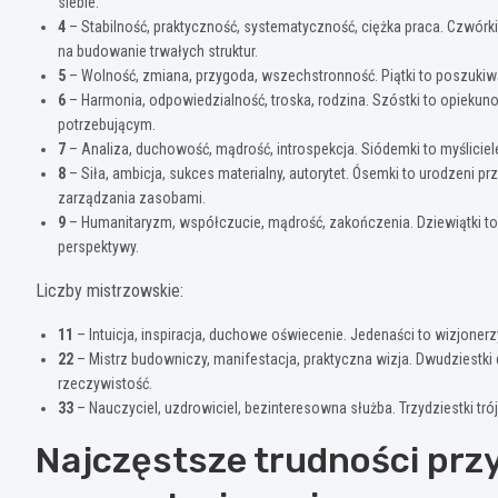
siebie.
4
– Stabilność, praktyczność, systematyczność, ciężka praca. Czwórki
na budowanie trwałych struktur.
5
– Wolność, zmiana, przygoda, wszechstronność. Piątki to poszukiwa
6
– Harmonia, odpowiedzialność, troska, rodzina. Szóstki to opiekun
potrzebującym.
7
– Analiza, duchowość, mądrość, introspekcja. Siódemki to myśliciele 
8
– Siła, ambicja, sukces materialny, autorytet. Ósemki to urodzeni p
zarządzania zasobami.
9
– Humanitaryzm, współczucie, mądrość, zakończenia. Dziewiątki to i
perspektywy.
Liczby mistrzowskie:
11
– Intuicja, inspiracja, duchowe oświecenie. Jedenaści to wizjonerzy
22
– Mistrz budowniczy, manifestacja, praktyczna wizja. Dwudziestki
rzeczywistość.
33
– Nauczyciel, uzdrowiciel, bezinteresowna służba. Trzydziestki tr
Najczęstsze trudności przy 