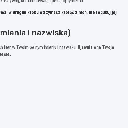
ę kreatywną, komunikatywną i pełną optymizmu.
Jeśli w drugim kroku otrzymasz którąś z nich, nie redukuj jej
imienia i nazwiska)
ch liter w Twoim pełnym imieniu i nazwisku.
Ujawnia ona Twoje
iecie.