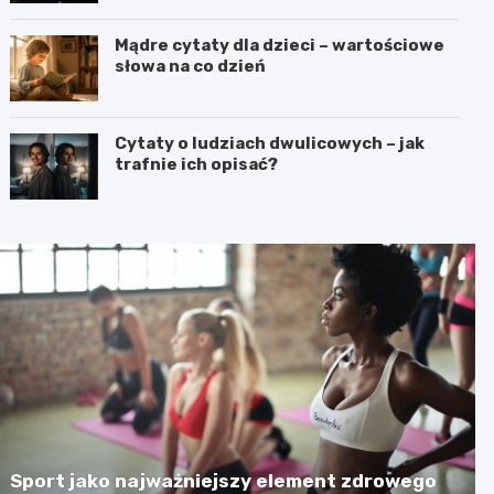
Mądre cytaty dla dzieci – wartościowe
słowa na co dzień
Cytaty o ludziach dwulicowych – jak
trafnie ich opisać?
Sport jako najważniejszy element zdrowego