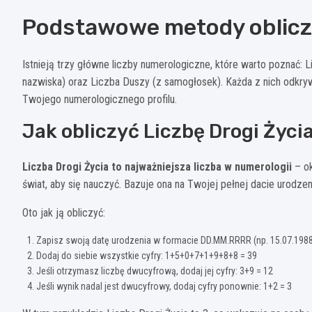
Podstawowe metody oblicza
Istnieją trzy główne liczby numerologiczne, które warto poznać: Li
nazwiska) oraz Liczba Duszy (z samogłosek). Każda z nich odkry
Twojego numerologicznego profilu.
Jak obliczyć Liczbę Drogi Życi
Liczba Drogi Życia to najważniejsza liczba w numerologii
– ok
świat, aby się nauczyć. Bazuje ona na Twojej pełnej dacie urodzen
Oto jak ją obliczyć:
Zapisz swoją datę urodzenia w formacie DD.MM.RRRR (np. 15.07.1988
Dodaj do siebie wszystkie cyfry: 1+5+0+7+1+9+8+8 = 39
Jeśli otrzymasz liczbę dwucyfrową, dodaj jej cyfry: 3+9 = 12
Jeśli wynik nadal jest dwucyfrowy, dodaj cyfry ponownie: 1+2 = 3