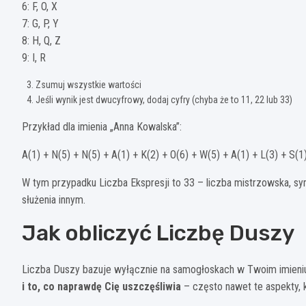
6: F, O, X
7: G, P, Y
8: H, Q, Z
9: I, R
Zsumuj wszystkie wartości
Jeśli wynik jest dwucyfrowy, dodaj cyfry (chyba że to 11, 22 lub 33)
Przykład dla imienia „Anna Kowalska”:
A(1) + N(5) + N(5) + A(1) + K(2) + O(6) + W(5) + A(1) + L(3) + S(1
W tym przypadku Liczba Ekspresji to 33 – liczba mistrzowska, s
służenia innym.
Jak obliczyć Liczbę Duszy
Liczba Duszy bazuje wyłącznie na samogłoskach w Twoim imieniu
i to, co naprawdę Cię uszczęśliwia
– często nawet te aspekty, k