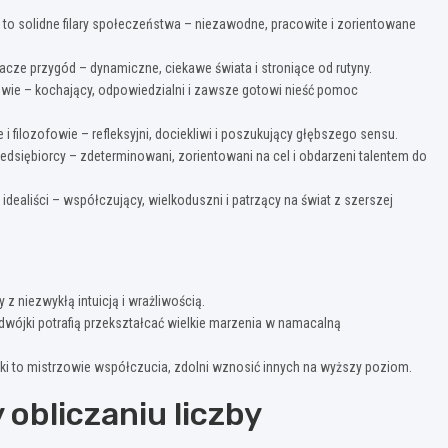
 to solidne filary społeczeństwa – niezawodne, pracowite i zorientowane
cze przygód – dynamiczne, ciekawe świata i stroniące od rutyny.
owie – kochający, odpowiedzialni i zawsze gotowi nieść pomoc
i filozofowie – refleksyjni, dociekliwi i poszukujący głębszego sensu.
rzedsiębiorcy – zdeterminowani, zorientowani na cel i obdarzeni talentem do
dealiści – współczujący, wielkoduszni i patrzący na świat z szerszej
 z niezwykłą intuicją i wrażliwością.
 dwójki potrafią przekształcać wielkie marzenia w namacalną
ójki to mistrzowie współczucia, zdolni wznosić innych na wyższy poziom.
obliczaniu liczby