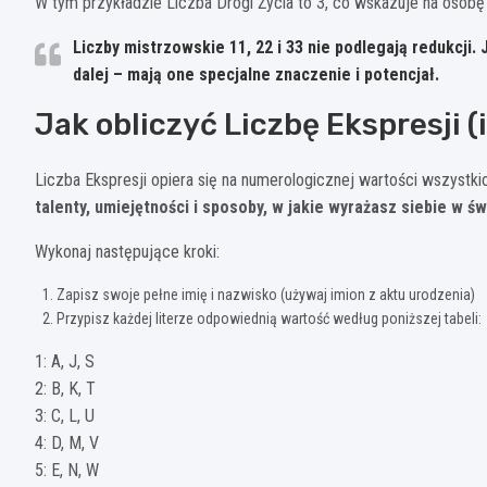
W tym przykładzie Liczba Drogi Życia to 3, co wskazuje na osob
Liczby mistrzowskie 11, 22 i 33 nie podlegają redukcji. 
dalej – mają one specjalne znaczenie i potencjał.
Jak obliczyć Liczbę Ekspresji (
Liczba Ekspresji opiera się na numerologicznej wartości wszystki
talenty, umiejętności i sposoby, w jakie wyrażasz siebie w św
Wykonaj następujące kroki:
Zapisz swoje pełne imię i nazwisko (używaj imion z aktu urodzenia)
Przypisz każdej literze odpowiednią wartość według poniższej tabeli:
1: A, J, S
2: B, K, T
3: C, L, U
4: D, M, V
5: E, N, W