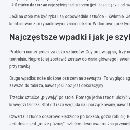
Sztućce deserowe
najczęściej nad talerzem (jeśli deser będzie od ra
Jeśli na stole ma być ryba i są odpowiednie sztućce – świetnie. Je
kombinować z przypadkowymi zamiennikami. W domowej praktyce l
Najczęstsze wpadki i jak je sz
Problem numer jeden: za dużo sztućców. Gdy pojawiają się trzy n
teatralnie. Najprościej zostawić zestaw do dania głównego i ewe
przystawką.
Druga wpadka: noże ułożone ostrzem na zewnątrz. To wygląda agre
zawsze do talerza, nawet jeśli nóż jest dekoracyjny.
Trzecia: sztućce „pływają” po stole. Pomaga jedna rzecz: ułożyć w
krawędzi talerza. Stół od razu wygląda na uporządkowany, nawet
Czwarta: sztućce deserowe kładzione po bokach, gdzie robi się tło
jeśli deser jest „może później”, sztućce deserowe można przynieść