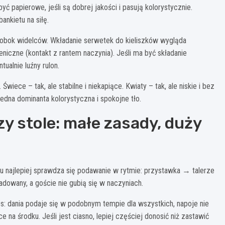
ć papierowe, jeśli są dobrej jakości i pasują kolorystycznie.
ankietu na siłę.
e, obok widelców. Wkładanie serwetek do kieliszków wygląda
eniczne (kontakt z rantem naczynia). Jeśli ma być składanie
tualnie luźny rulon.
iece – tak, ale stabilne i niekapiące. Kwiaty – tak, ale niskie i bez
edna dominanta kolorystyczna i spokojne tło.
y stole: małe zasady, duży
 najlepiej sprawdza się podawanie w rytmie: przystawka → talerze
dowany, a goście nie gubią się w naczyniach.
s: dania podaje się w podobnym tempie dla wszystkich, napoje nie
 na środku. Jeśli jest ciasno, lepiej częściej donosić niż zastawić