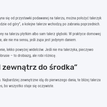
zyna się od przystawki podawanej na talerzu, można położyć talerzyk
dzie od góry”, a kolejne talerze wchodzą po zabraniu poprzednich.
ny na talerzu płytkim albo sam talerz głęboki. W praktyce domowej
, ale nie ma sensu, jeśli zupa jest jedynym daniem.
ronie, lekko powyżej widelców. Jeśli nie ma talerzyka, pieczywo
rusie – to drobiazg, ale robi różnicę.
d zewnątrz do środka”
. Najbardziej zewnętrzne idą do pierwszego dania, te bliżej talerza
es, bo wszystko staje się oczywiste.