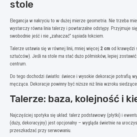
stole
Elegancja w nakryciu to w dużej mierze geometria. Nie trzeba mie
wystarczy równa linia talerzy i powtarzalne odstępy. Przyjmuje s
swobodnie jeść i nie „zahaczać” sąsiada łokciem.
Talerze ustawia się w równej linii, mniej więcej
2 cm
od krawędzi s
sztućców). Jeśli na stole ma stać dużo półmisków, lepiej zostawić
centrum.
Do tego dochodzi światło: świece i wysokie dekoracje potrafią wyg
męcząca. Dekoracje powinny być niższe niż linia wzroku siedzącej
Talerze: baza, kolejność i 
Najczęściej spotyka się układ: talerz podstawowy (płytki) i ewent
(duży, dekoracyjny) jest opcjonalny – wygląda świetnie na uroczys
przeszkadzać przy serwowaniu.