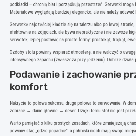
podkładki – chronią blat i porządkują przestrzeń. Serwetki mogą by
Materiałowe wyglądają bardziej elegancko, ale nie należy udawać b
Serwetkę najczęściej kładzie się na talerzu albo po lewej stroni
efektownie na zdjęciach, ale bywa niepraktyczne i nie zawsze higi
serwetek, lepiej postawić na proste formy: prostokąt, trójkąt, ewen
Ozdoby stołu powinny wspierać atmosferę, a nie walczyć o uwagę. Św
intensywnego zapachu (zwłaszcza przy jedzeniu). Dobrze działa j
Podawanie i zachowanie prz
komfort
Nakrycie to połowa sukcesu, druga połowa to serwowanie. W domu
zebrane → danie główne → deser. Dzięki temu stół nie jest przeła
Warto pamiętać o kilku prostych zasadach, które zmniejszają chao
powinny stać „gdzie popadnie”, a półmiski niech mają swoje miejsce