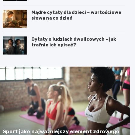
Mądre cytaty dla dzieci – wartościowe
słowa na co dzień
Cytaty o ludziach dwulicowych – jak
trafnie ich opisać?
Sport jako najważniejszy element zdrowego