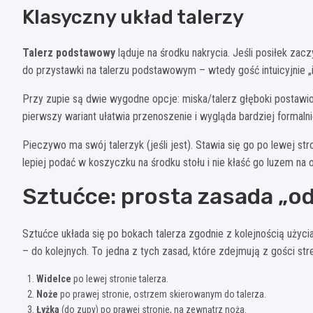
Klasyczny układ talerzy
Talerz podstawowy
ląduje na środku nakrycia. Jeśli posiłek zac
do przystawki na talerzu podstawowym – wtedy gość intuicyjnie „i
Przy zupie są dwie wygodne opcje: miska/talerz głęboki postawio
pierwszy wariant ułatwia przenoszenie i wygląda bardziej formalnie
Pieczywo ma swój talerzyk (jeśli jest). Stawia się go po lewej st
lepiej podać w koszyczku na środku stołu i nie kłaść go luzem na ob
Sztućce: prosta zasada „o
Sztućce układa się po bokach talerza zgodnie z kolejnością użycia
– do kolejnych. To jedna z tych zasad, które zdejmują z gości str
Widelce
po lewej stronie talerza.
Noże
po prawej stronie, ostrzem skierowanym do talerza.
Łyżka
(do zupy) po prawej stronie, na zewnątrz noża.