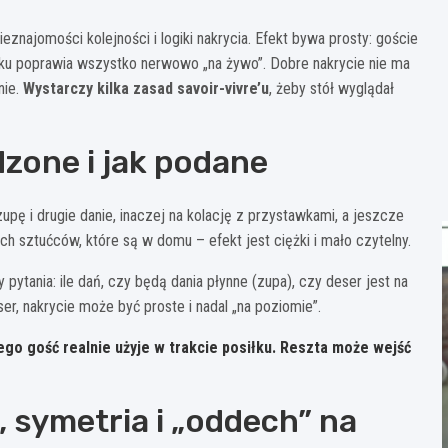
nieznajomości kolejności i logiki nakrycia. Efekt bywa prosty: goście
siłku poprawia wszystko nerwowo „na żywo”. Dobre nakrycie nie ma
nie.
Wystarczy kilka zasad savoir-vivre’u
, żeby stół wyglądał
dzone i jak podane
zupę i drugie danie, inaczej na kolację z przystawkami, a jeszcze
ch sztućców, które są w domu – efekt jest ciężki i mało czytelny.
pytania: ile dań, czy będą dania płynne (zupa), czy deser jest na
ser, nakrycie może być proste i nadal „na poziomie”.
ego gość realnie użyje w trakcie posiłku. Reszta może wejść
, symetria i „oddech” na