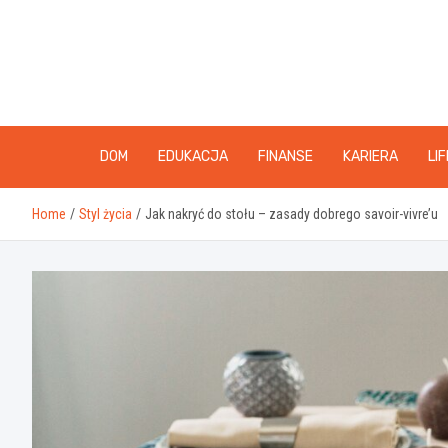
Skip
to
content
DOM
EDUKACJA
FINANSE
KARIERA
LI
Home
Styl życia
Jak nakryć do stołu – zasady dobrego savoir-vivre’u