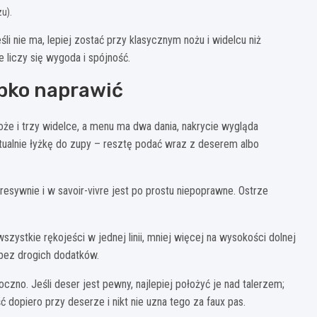
zu).
śli nie ma, lepiej zostać przy klasycznym nożu i widelcu niż
iczy się wygoda i spójność.
ybko naprawić
oże i trzy widelce, a menu ma dwa dania, nakrycie wygląda
ntualnie łyżkę do zupy – resztę podać wraz z deserem albo
sywnie i w savoir-vivre jest po prostu niepoprawne. Ostrze
szystkie rękojeści w jednej linii, mniej więcej na wysokości dolnej
 bez drogich dodatków.
czno. Jeśli deser jest pewny, najlepiej położyć je nad talerzem;
 dopiero przy deserze i nikt nie uzna tego za faux pas.