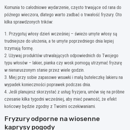
Komunia to całodniowe wydarzenie, często trwające od rana do
późnego wieczora, dlatego warto zadbać o trwałość fryzury. Oto
kilka sprawdzonych trików:
1. Przygotuj włosy dzień wcześniej – świeżo umyte włosy są
trudniejsze do ułożenia, a te umyte poprzedniego dnia lepiej
trzymają formę.
2. Używaj produktów utrwalających odpowiednich do Twojego
typu włosów – lakier, pianka czy wosk pomogą utrzymać fryzurę
w nienaruszonym stanie przez wiele godzin.
3. Miej przy sobie zapasowe wsuwki i małą buteleczkę lakieru na
wypadek konieczności poprawek podczas dnia.
4. Jeśli planujesz skorzystać z usług fryzjera, umów się na próbne
czesanie kilka tygodni wcześniej, aby mieć pewność, że efekt
końcowy będzie zgodny z Twoimi oczekiwaniami.
Fryzury odporne na wiosenne
kaprysy pogody