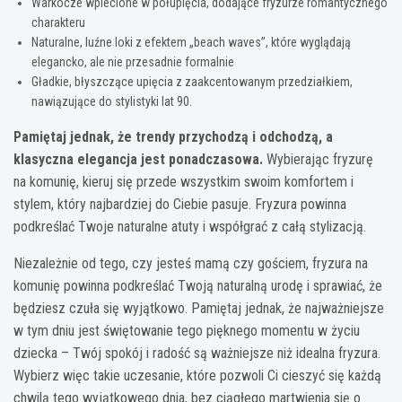
Warkocze wplecione w półupięcia, dodające fryzurze romantycznego
charakteru
Naturalne, luźne loki z efektem „beach waves”, które wyglądają
elegancko, ale nie przesadnie formalnie
Gładkie, błyszczące upięcia z zaakcentowanym przedziałkiem,
nawiązujące do stylistyki lat 90.
Pamiętaj jednak, że trendy przychodzą i odchodzą, a
klasyczna elegancja jest ponadczasowa.
Wybierając fryzurę
na komunię, kieruj się przede wszystkim swoim komfortem i
stylem, który najbardziej do Ciebie pasuje. Fryzura powinna
podkreślać Twoje naturalne atuty i współgrać z całą stylizacją.
Niezależnie od tego, czy jesteś mamą czy gościem, fryzura na
komunię powinna podkreślać Twoją naturalną urodę i sprawiać, że
będziesz czuła się wyjątkowo. Pamiętaj jednak, że najważniejsze
w tym dniu jest świętowanie tego pięknego momentu w życiu
dziecka – Twój spokój i radość są ważniejsze niż idealna fryzura.
Wybierz więc takie uczesanie, które pozwoli Ci cieszyć się każdą
chwilą tego wyjątkowego dnia, bez ciągłego martwienia się o