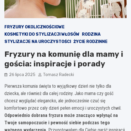
FRYZURY OKOLICZNOŚCIOWE
KOSMETYKI DO STYLIZACJI WŁOSÓW
RODZINA
STYLIZACJE NA UROCZYSTOŚCI
ŻYCIE RODZINNE
Fryzury na komunię dla mamy i
gościa: inspiracje i porady
26 lipca 2025
Tomasz Radecki
Pierwsza komunia święta to wyjątkowy dzień nie tylko dla
dziecka, ale również dla całej rodziny. Jako mama czy gość
chcesz wyglądać elegancko, ale jednocześnie czuć się
komfortowo przez cały dzień pełen emocji i uroczystych chwil.
Odpowiednio dobrana fryzura może znacząco wpłynąć na
Twoje samopoczucie i pewność siebie podczas tego
ważnego wydarzenia.
Przygotowałam dla Ciebie garść inspiracji