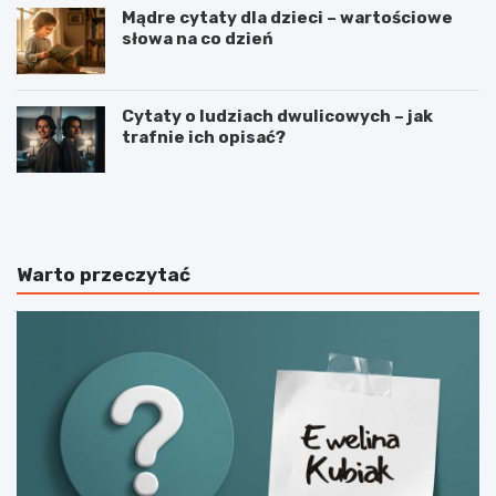
Mądre cytaty dla dzieci – wartościowe
słowa na co dzień
Cytaty o ludziach dwulicowych – jak
trafnie ich opisać?
S
S
p
t
o
r
r
z
t
e
Warto przeczytać
j
l
a
e
k
c
o
t
n
w
a
o
j
s
w
p
a
o
ż
r
n
t