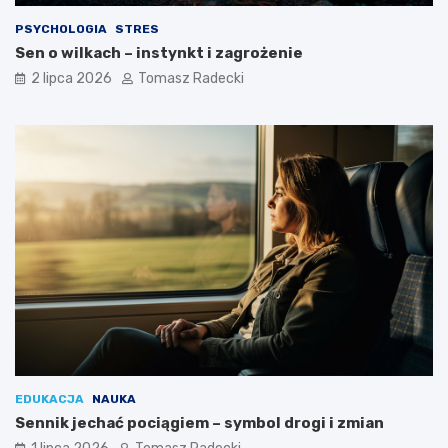
l
PSYCHOLOGIA
STRES
u
Sen o wilkach – instynkt i zagrożenie
ż
y
2 lipca 2026
Tomasz Radecki
c
i
a
EDUKACJA
NAUKA
Sennik jechać pociągiem – symbol drogi i zmian