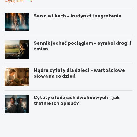
Czytaj dalej
Sen o wilkach – instynkt i zagrożenie
Sennik jechać pociągiem – symbol drogi i
zmian
Mądre cytaty dla dzieci – wartościowe
słowa na co dzień
Cytaty o ludziach dwulicowych – jak
trafnie ich opisać?
S
S
p
t
o
r
r
z
t
e