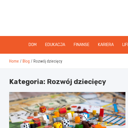
Skip
to
content
DOM
EDUKACJA
FINANSE
KARIERA
LI
Home
Blog
Rozwój dziecięcy
Kategoria:
Rozwój dziecięcy