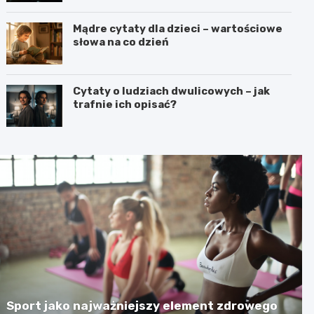
Mądre cytaty dla dzieci – wartościowe
słowa na co dzień
Cytaty o ludziach dwulicowych – jak
trafnie ich opisać?
Sport jako najważniejszy element zdrowego