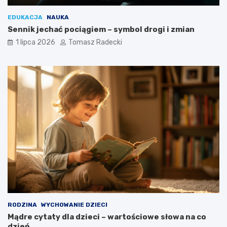
EDUKACJA
NAUKA
Sennik jechać pociągiem – symbol drogi i zmian
1 lipca 2026
Tomasz Radecki
RODZINA
WYCHOWANIE DZIECI
Mądre cytaty dla dzieci – wartościowe słowa na co
dzień