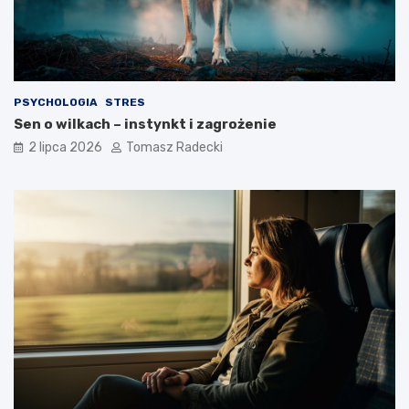
g
a
o
?
s
t
y
l
PSYCHOLOGIA
STRES
u
Sen o wilkach – instynkt i zagrożenie
ż
y
2 lipca 2026
Tomasz Radecki
c
i
a