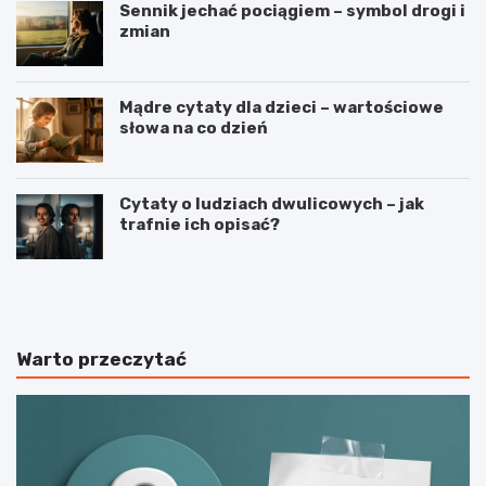
Sennik jechać pociągiem – symbol drogi i
zmian
Mądre cytaty dla dzieci – wartościowe
słowa na co dzień
Cytaty o ludziach dwulicowych – jak
trafnie ich opisać?
S
S
p
t
o
r
r
z
t
e
Warto przeczytać
j
l
a
e
k
c
o
t
n
w
a
o
j
s