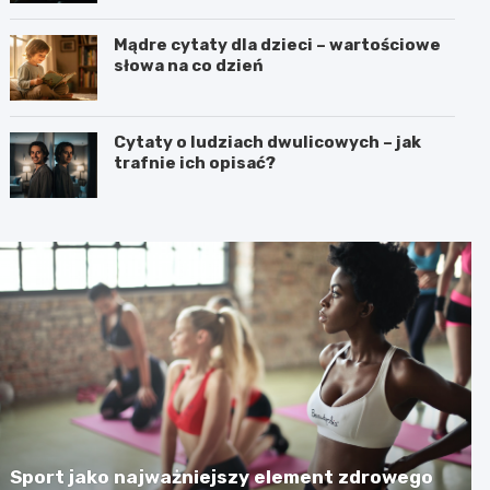
Mądre cytaty dla dzieci – wartościowe
słowa na co dzień
Cytaty o ludziach dwulicowych – jak
trafnie ich opisać?
Sport jako najważniejszy element zdrowego