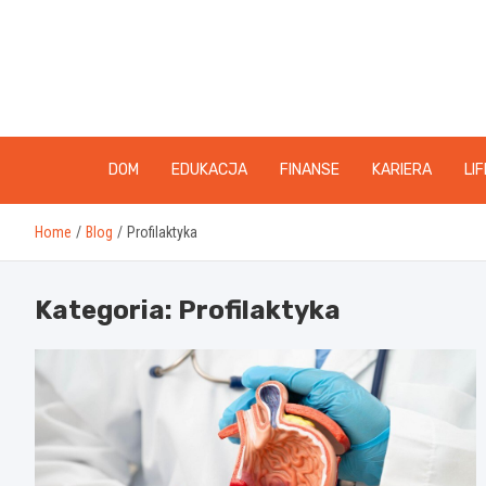
Skip
to
content
DOM
EDUKACJA
FINANSE
KARIERA
LI
Home
Blog
Profilaktyka
Kategoria:
Profilaktyka