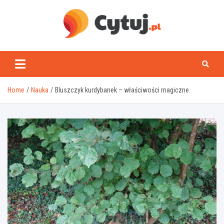
Skip
to
content
www.cytuj.pl
Home
Nauka
Bluszczyk kurdybanek – właściwości magiczne