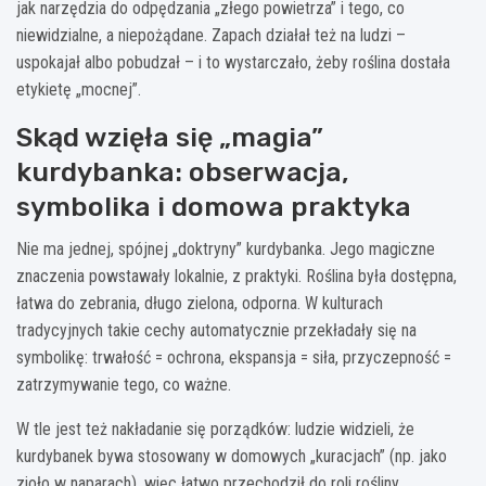
jak narzędzia do odpędzania „złego powietrza” i tego, co
niewidzialne, a niepożądane. Zapach działał też na ludzi –
uspokajał albo pobudzał – i to wystarczało, żeby roślina dostała
etykietę „mocnej”.
Skąd wzięła się „magia”
kurdybanka: obserwacja,
symbolika i domowa praktyka
Nie ma jednej, spójnej „doktryny” kurdybanka. Jego magiczne
znaczenia powstawały lokalnie, z praktyki. Roślina była dostępna,
łatwa do zebrania, długo zielona, odporna. W kulturach
tradycyjnych takie cechy automatycznie przekładały się na
symbolikę: trwałość = ochrona, ekspansja = siła, przyczepność =
zatrzymywanie tego, co ważne.
W tle jest też nakładanie się porządków: ludzie widzieli, że
kurdybanek bywa stosowany w domowych „kuracjach” (np. jako
zioło w naparach), więc łatwo przechodził do roli rośliny