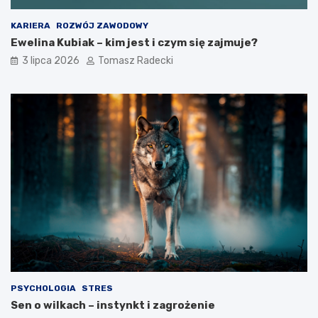
z
c
y
o
KARIERA
ROZWÓJ ZAWODOWY
e
t
Ewelina Kubiak – kim jest i czym się zajmuje?
l
o
3 lipca 2026
Tomasz Radecki
e
z
m
a
e
d
n
y
t
s
z
c
d
y
r
p
o
l
w
i
e
n
g
a
o
?
s
t
y
l
PSYCHOLOGIA
STRES
u
Sen o wilkach – instynkt i zagrożenie
ż