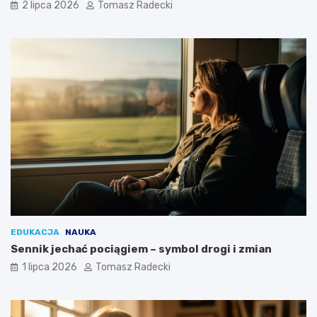
y
2 lipca 2026
Tomasz Radecki
c
i
a
EDUKACJA
NAUKA
Sennik jechać pociągiem – symbol drogi i zmian
1 lipca 2026
Tomasz Radecki