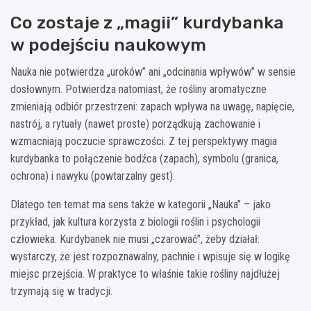
Co zostaje z „magii” kurdybanka
w podejściu naukowym
Nauka nie potwierdza „uroków” ani „odcinania wpływów” w sensie
dosłownym. Potwierdza natomiast, że rośliny aromatyczne
zmieniają odbiór przestrzeni: zapach wpływa na uwagę, napięcie,
nastrój, a rytuały (nawet proste) porządkują zachowanie i
wzmacniają poczucie sprawczości. Z tej perspektywy magia
kurdybanka to połączenie bodźca (zapach), symbolu (granica,
ochrona) i nawyku (powtarzalny gest).
Dlatego ten temat ma sens także w kategorii „Nauka” – jako
przykład, jak kultura korzysta z biologii roślin i psychologii
człowieka. Kurdybanek nie musi „czarować”, żeby działał:
wystarczy, że jest rozpoznawalny, pachnie i wpisuje się w logikę
miejsc przejścia. W praktyce to właśnie takie rośliny najdłużej
trzymają się w tradycji.