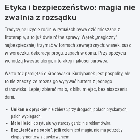
Etyka i bezpieczeństwo: magia nie
zwalnia z rozsądku
Tradycyjne użycie roślin w rytuałach bywa dziś mieszane z
fitoterapią, a to już dwie różne sprawy. Wątek „magiczny”
najbezpieczniej trzymać w formach zewnętrznych: wianek, susz
w woreczku, dekoracja progu, zapach w domu. Przy spożyciu
wchodzą kwestie alergii, interakcji i jakości surowca.
Warto też pamiętać o środowisku. Kurdybanek jest pospolity, ale
to nie znaczy, że można go wyrywać hurtem z jednego
stanowiska. Lepiej zbierać mało, z kilku miejsc, bez niszczenia
darni.
Unikanie oprysków
: nie zbierać przy drogach, polach pryskanych,
psich wybiegach.
Małe ilości
: do rytuału wystarczy garść, nie reklamówka.
Bez „testów na sobie”
: jeśli celem jest magia, nie ma potrzeby
eksperymentów z dawkowaniem.