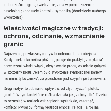
jednocześnie higieną (wietrzenie, zioła w pomieszczeniu),
psychologią (poczucie kontroli) i symboliką (domknięcie trudnego
wydarzenia).
Właściwości magiczne w tradycji:
ochrona, odcinanie, wzmacnianie
granic
Najczęściej powtarzany motyw to ochrona domu i obejścia.
Kurdybanek, jako roślina płożąca, pasuje do praktyk „zamykania”
przestrzeni: wianki, wiązki, obsypywanie progu, wkładanie gałązek
w szczeliny płotu. Celem było stworzenie symbolicznej bariery –
nie muru, tylko „znaku”, że przestrzeń jest czyjaś i jest pilnowana.
Drugi motyw to odcinanie wpływów: od złych życzeń, plotek,
„uroku”. W tym kontekście roślina działała jak „zielony filtr”. Trzeba
to rozumieć w realiach wsi: napięcia sąsiedzkie, zazdrość,
konflikty. Rytuał był formą regulacji emocji i relacji – a roślina