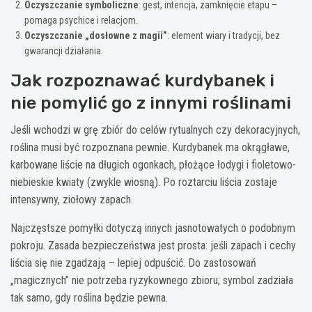
Oczyszczanie symboliczne
: gest, intencja, zamknięcie etapu –
pomaga psychice i relacjom.
Oczyszczanie „dosłowne z magii”
: element wiary i tradycji, bez
gwarancji działania.
Jak rozpoznawać kurdybanek i
nie pomylić go z innymi roślinami
Jeśli wchodzi w grę zbiór do celów rytualnych czy dekoracyjnych,
roślina musi być rozpoznana pewnie. Kurdybanek ma okrągławe,
karbowane liście na długich ogonkach, płożące łodygi i fioletowo-
niebieskie kwiaty (zwykle wiosną). Po roztarciu liścia zostaje
intensywny, ziołowy zapach.
Najczęstsze pomyłki dotyczą innych jasnotowatych o podobnym
pokroju. Zasada bezpieczeństwa jest prosta: jeśli zapach i cechy
liścia się nie zgadzają – lepiej odpuścić. Do zastosowań
„magicznych” nie potrzeba ryzykownego zbioru; symbol zadziała
tak samo, gdy roślina będzie pewna.