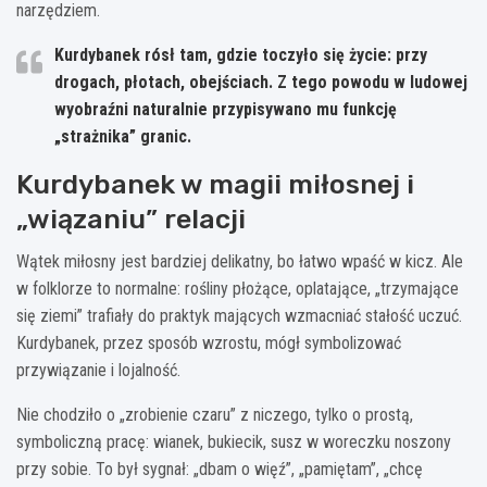
narzędziem.
Kurdybanek rósł tam, gdzie toczyło się życie: przy
drogach, płotach, obejściach.
Z tego powodu w ludowej
wyobraźni naturalnie przypisywano mu funkcję
„strażnika” granic.
Kurdybanek w magii miłosnej i
„wiązaniu” relacji
Wątek miłosny jest bardziej delikatny, bo łatwo wpaść w kicz. Ale
w folklorze to normalne: rośliny płożące, oplatające, „trzymające
się ziemi” trafiały do praktyk mających wzmacniać stałość uczuć.
Kurdybanek, przez sposób wzrostu, mógł symbolizować
przywiązanie i lojalność.
Nie chodziło o „zrobienie czaru” z niczego, tylko o prostą,
symboliczną pracę: wianek, bukiecik, susz w woreczku noszony
przy sobie. To był sygnał: „dbam o więź”, „pamiętam”, „chcę