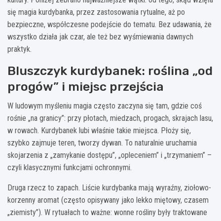
się magia kurdybanka, przez zastosowania rytualne, aż po
bezpieczne, współczesne podejście do tematu. Bez udawania, że
wszystko działa jak czar, ale też bez wyśmiewania dawnych
praktyk.
Bluszczyk kurdybanek: roślina „od
progów” i miejsc przejścia
W ludowym myśleniu magia często zaczyna się tam, gdzie coś
rośnie „na granicy”: przy płotach, miedzach, progach, skrajach lasu,
w rowach. Kurdybanek lubi właśnie takie miejsca. Płoży się,
szybko zajmuje teren, tworzy dywan. To naturalnie uruchamia
skojarzenia z „zamykanie dostępu”, „opleceniem” i „trzymaniem” –
czyli klasycznymi funkcjami ochronnymi.
Druga rzecz to zapach. Liście kurdybanka mają wyraźny, ziołowo-
korzenny aromat (często opisywany jako lekko miętowy, czasem
„ziemisty”). W rytuałach to ważne: wonne rośliny były traktowane