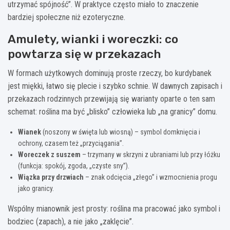
utrzymać spójność”. W praktyce często miało to znaczenie
bardziej społeczne niż ezoteryczne.
Amulety, wianki i woreczki: co
powtarza się w przekazach
W formach użytkowych dominują proste rzeczy, bo kurdybanek
jest miękki, łatwo się plecie i szybko schnie. W dawnych zapisach i
przekazach rodzinnych przewijają się warianty oparte o ten sam
schemat: roślina ma być „blisko” człowieka lub „na granicy” domu.
Wianek
(noszony w święta lub wiosną) – symbol domknięcia i
ochrony, czasem też „przyciągania”.
Woreczek z suszem
– trzymany w skrzyni z ubraniami lub przy łóżku
(funkcja: spokój, zgoda, „czyste sny”).
Wiązka przy drzwiach
– znak odcięcia „złego” i wzmocnienia progu
jako granicy.
Wspólny mianownik jest prosty: roślina ma pracować jako symbol i
bodziec (zapach), a nie jako „zaklęcie”.