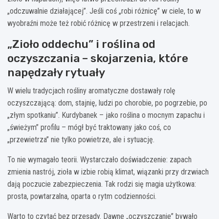
„odczuwalnie działającej”. Jeśli coś „robi różnicę” w ciele, to w
wyobraźni może też robić różnicę w przestrzeni i relacjach.
„Zioło oddechu” i roślina od
oczyszczania – skojarzenia, które
napędzały rytuały
W wielu tradycjach rośliny aromatyczne dostawały rolę
oczyszczającą: dom, stajnię, ludzi po chorobie, po pogrzebie, po
„złym spotkaniu”. Kurdybanek – jako roślina o mocnym zapachu i
„świeżym” profilu – mógł być traktowany jako coś, co
„przewietrza” nie tylko powietrze, ale i sytuację.
To nie wymagało teorii. Wystarczało doświadczenie: zapach
zmienia nastrój, zioła w izbie robią klimat, wiązanki przy drzwiach
dają poczucie zabezpieczenia. Tak rodzi się magia użytkowa:
prosta, powtarzalna, oparta o rytm codzienności.
Warto to czytać bez przesady. Dawne „oczyszczanie” bywało