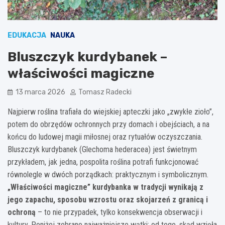
EDUKACJA
NAUKA
Bluszczyk kurdybanek –
właściwości magiczne
13 marca 2026
Tomasz Radecki
Najpierw roślina trafiała do wiejskiej apteczki jako „zwykłe zioło”,
potem do obrzędów ochronnych przy domach i obejściach, a na
końcu do ludowej magii miłosnej oraz rytuałów oczyszczania.
Bluszczyk kurdybanek (Glechoma hederacea) jest świetnym
przykładem, jak jedna, pospolita roślina potrafi funkcjonować
równolegle w dwóch porządkach: praktycznym i symbolicznym.
„Właściwości magiczne” kurdybanka w tradycji wynikają z
jego zapachu, sposobu wzrostu oraz skojarzeń z granicą i
ochroną
– to nie przypadek, tylko konsekwencja obserwacji i
kultury. Poniżej zebrano najważniejsze wątki: od tego, skąd wzięła