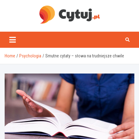
Skip
to
content
www.cytuj.pl
Home
Psychologia
Smutne cytaty – słowa na trudniejsze chwile