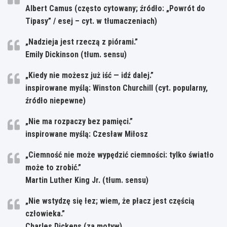
Albert Camus (często cytowany; źródło: „Powrót do
Tipasy” / esej – cyt. w tłumaczeniach)
„Nadzieja jest rzeczą z piórami.”
Emily Dickinson (tłum. sensu)
„Kiedy nie możesz już iść — idź dalej.”
inspirowane myślą: Winston Churchill (cyt. popularny,
źródło niepewne)
„Nie ma rozpaczy bez pamięci.”
inspirowane myślą: Czesław Miłosz
„Ciemność nie może wypędzić ciemności: tylko światło
może to zrobić.”
Martin Luther King Jr. (tłum. sensu)
„Nie wstydzę się łez; wiem, że płacz jest częścią
człowieka.”
Charles Dickens (za motyw)