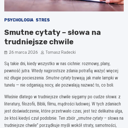
PSYCHOLOGIA
STRES
Smutne cytaty – słowa na
trudniejsze chwile
26 marca 2026
Tomasz Radecki
Są takie dni, kiedy wszystko w nas cichnie: rozmowy, plany,
pewność jutra. Wtedy najprostsze zdania potrafią ważyć więcej
niż długie pocieszenia.
Smutne cytaty
bywają jak małe lampki w
tunelu — nie odganiają nocy, ale pozwalają nazwać to, co boli.
Właśnie dlatego w trudniejsze chwile sięgamy po cudze słowa: z
literatury, filozofii, Biblii, filmu, mądrości ludowej. W tych zdaniach
jest doświadczenie, które przetrwało czas; jest też delikatna ulga,
że ktoś kiedyś czuł podobnie. Ten zbiór „
smutne cytaty
– słowa na
trudniejsze chwile” porządkuje myśli wokół straty, samotności,