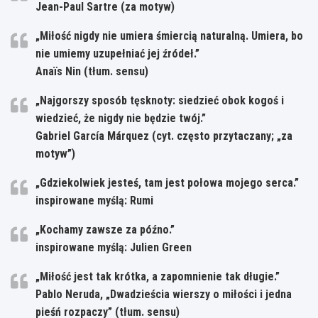
Jean-Paul Sartre (za motyw)
„Miłość nigdy nie umiera śmiercią naturalną. Umiera, bo
nie umiemy uzupełniać jej źródeł.”
Anaïs Nin (tłum. sensu)
„Najgorszy sposób tęsknoty: siedzieć obok kogoś i
wiedzieć, że nigdy nie będzie twój.”
Gabriel García Márquez (cyt. często przytaczany; „za
motyw”)
„Gdziekolwiek jesteś, tam jest połowa mojego serca.”
inspirowane myślą: Rumi
„Kochamy zawsze za późno.”
inspirowane myślą: Julien Green
„Miłość jest tak krótka, a zapomnienie tak długie.”
Pablo Neruda, „Dwadzieścia wierszy o miłości i jedna
pieśń rozpaczy” (tłum. sensu)