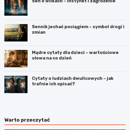
Sen o wilkach – instynkt i zagrożenie
Sennik jechać pociągiem – symbol drogi i
zmian
Mądre cytaty dla dzieci – wartościowe
słowa na co dzień
Cytaty o ludziach dwulicowych – jak
trafnie ich opisać?
S
S
p
t
o
r
r
z
t
e
Warto przeczytać
j
l
a
e