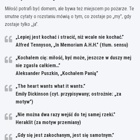
Miłość potrafi być domem, ale bywa też miejscem po pożarze. Te
smutne cytaty o rozstaniu mówią o tym, co zostaje po „my”, gdy
zostaje tylko „ja”.
„Lepiej jest kochać i stracić, niż wcale nie kochać.”
Alfred Tennyson, „In Memoriam A.H.H.” (tłum. sensu)
„Kochałem cię: miłość, być może, jeszcze w duszy mej
nie zgasła całkiem…”
Aleksander Puszkin, „Kochałem Panią”
„The heart wants what it wants.”
Emily Dickinson (cyt. przypisywany; ostrożnie: „za
motyw”)
„Nie można dwa razy wejść do tej samej rzeki.”
Heraklit (za motyw przemiany)
„Gdy się jest zakochanym, jest się samotnym.”