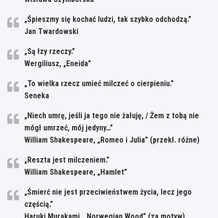
„Śpieszmy się kochać ludzi, tak szybko odchodzą.”
Jan Twardowski
„Są łzy rzeczy.”
Wergiliusz, „Eneida”
„To wielka rzecz umieć milczeć o cierpieniu.”
Seneka
„Niech umrę, jeśli ja tego nie żałuję, / Żem z tobą nie
mógł umrzeć, mój jedyny…”
William Shakespeare, „Romeo i Julia” (przekł. różne)
„Reszta jest milczeniem.”
William Shakespeare, „Hamlet”
„Śmierć nie jest przeciwieństwem życia, lecz jego
częścią.”
Haruki Murakami, „Norwegian Wood” (za motyw)