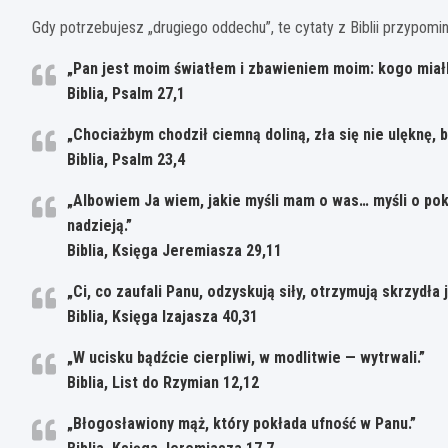
Gdy potrzebujesz „drugiego oddechu”, te cytaty z Biblii przypomi
„Pan jest moim światłem i zbawieniem moim: kogo miał
Biblia, Psalm 27,1
„Chociażbym chodził ciemną doliną, zła się nie ulęknę, 
Biblia, Psalm 23,4
„Albowiem Ja wiem, jakie myśli mam o was… myśli o poko
nadzieją.”
Biblia, Księga Jeremiasza 29,11
„Ci, co zaufali Panu, odzyskują siły, otrzymują skrzydła j
Biblia, Księga Izajasza 40,31
„W ucisku bądźcie cierpliwi, w modlitwie — wytrwali.”
Biblia, List do Rzymian 12,12
„Błogosławiony mąż, który pokłada ufność w Panu.”