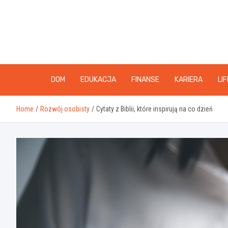
Skip
to
content
DOM
EDUKACJA
FINANSE
KARIERA
LI
Home
Rozwój osobisty
Cytaty z Biblii, które inspirują na co dzień