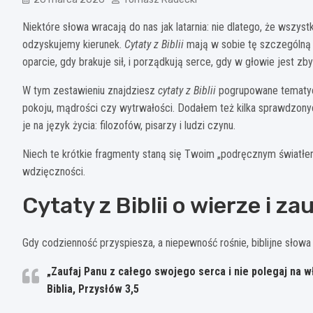
Niektóre słowa wracają do nas jak latarnia: nie dlatego, że wszyst
odzyskujemy kierunek.
Cytaty z Biblii
mają w sobie tę szczególną 
oparcie, gdy brakuje sił, i porządkują serce, gdy w głowie jest zby
W tym zestawieniu znajdziesz
cytaty z Biblii
pogrupowane tematyczn
pokoju, mądrości czy wytrwałości. Dodałem też kilka sprawdzonych
je na język życia: filozofów, pisarzy i ludzi czynu.
Niech te krótkie fragmenty staną się Twoim „podręcznym światłem
wdzięczności.
Cytaty z Biblii o wierze i za
Gdy codzienność przyspiesza, a niepewność rośnie, biblijne słow
„Zaufaj Panu z całego swojego serca i nie polegaj na 
Biblia, Przysłów 3,5