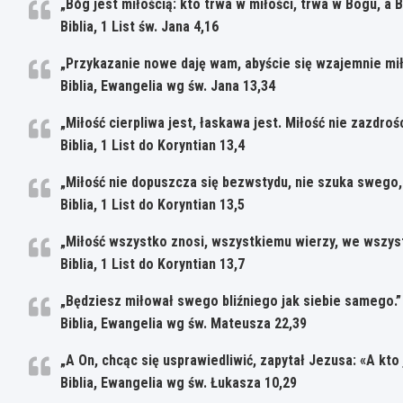
„Bóg jest miłością: kto trwa w miłości, trwa w Bogu, a 
Biblia, 1 List św. Jana 4,16
„Przykazanie nowe daję wam, abyście się wzajemnie mił
Biblia, Ewangelia wg św. Jana 13,34
„Miłość cierpliwa jest, łaskawa jest. Miłość nie zazdrośc
Biblia, 1 List do Koryntian 13,4
„Miłość nie dopuszcza się bezwstydu, nie szuka swego, 
Biblia, 1 List do Koryntian 13,5
„Miłość wszystko znosi, wszystkiemu wierzy, we wszys
Biblia, 1 List do Koryntian 13,7
„Będziesz miłował swego bliźniego jak siebie samego.”
Biblia, Ewangelia wg św. Mateusza 22,39
„A On, chcąc się usprawiedliwić, zapytał Jezusa: «A kto
Biblia, Ewangelia wg św. Łukasza 10,29