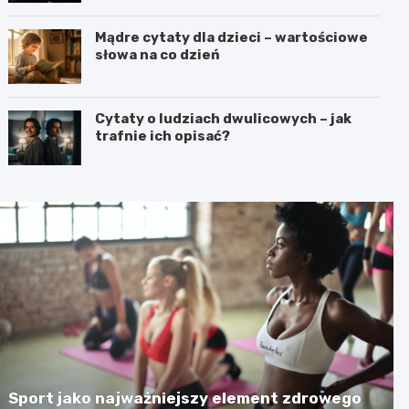
Mądre cytaty dla dzieci – wartościowe
słowa na co dzień
Cytaty o ludziach dwulicowych – jak
trafnie ich opisać?
Sport jako najważniejszy element zdrowego