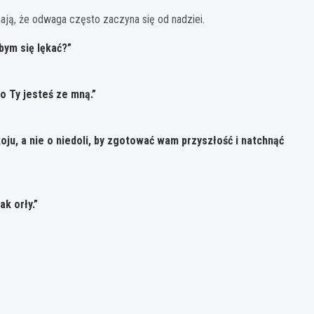
nają, że odwaga często zaczyna się od nadziei.
bym się lękać?”
bo Ty jesteś ze mną.”
ju, a nie o niedoli, by zgotować wam przyszłość i natchnąć
ak orły.”