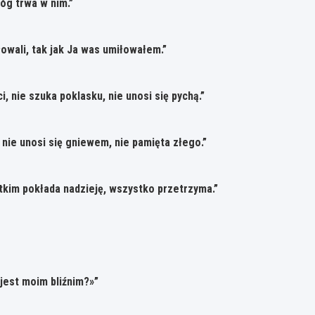
Bóg trwa w nim.”
owali, tak jak Ja was umiłowałem.”
i, nie szuka poklasku, nie unosi się pychą.”
nie unosi się gniewem, nie pamięta złego.”
tkim pokłada nadzieję, wszystko przetrzyma.”
 jest moim bliźnim?»”