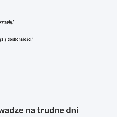
stąpią.”
ęzią doskonałości.”
odwadze na trudne dni