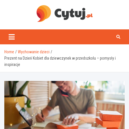
Skip
to
content
www.cytuj.pl
Home
Wychowanie dzieci
Prezent na Dzień Kobiet dla dziewczynek w przedszkolu – pomysły i
inspiracje