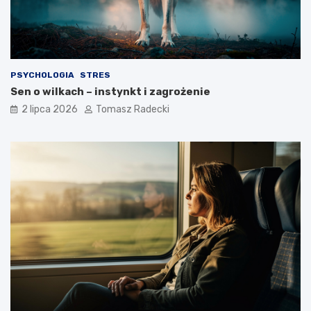
g
a
o
?
s
t
y
l
PSYCHOLOGIA
STRES
u
Sen o wilkach – instynkt i zagrożenie
ż
y
2 lipca 2026
Tomasz Radecki
c
i
a