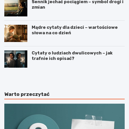
Sennik jechać pociągiem – symbol drogi i
zmian
Mądre cytaty dla dzieci – wartościowe
słowa na co dzień
Cytaty o ludziach dwulicowych – jak
trafnie ich opisać?
S
S
p
t
o
r
r
z
t
e
Warto przeczytać
j
l
a
e
k
c
o
t
n
w
a
o
j
s