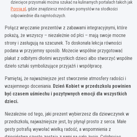
dziecięce przysmaki można szukać na kulinarnych portalach takich jak
Porcja.pl
, gdzie znajdziesz mnóstwo pomysłów na słodkości
odpowiednie dla najmłodszych.
Połącz wręczanie prezentów z zabawami integracyjnymi, które
pokażą, że wszyscy – niezależnie od płci – mają swoje mocne
strony i zasługują na szacunek. To doskonała lekcja równości
podana w przyjemny sposób. Możecie wspólnie przygotować
plakat z odbitymi dłońmi wszystkich dzieci albo stworzyć wspólne
dzieło sztuki symbolizujące przyjaźń i współpracę.
Pamiętaj, że najważniejsze jest stworzenie atmosfery radości i
wzajemnego doceniania.
Dzień Kobiet w przedszkolu powinien
być czasem uśmiechu i pozytywnych emocji dla wszystkich
dzieci.
Niezależnie od tego, jaki prezent wybierzesz dla dziewczynek w
przedszkolu, najważniejsze jest, by płynął prosto z serca. Małe
gesty potrafią wywołać wielką radość, a wspomnienia z
dzieciństwa często zostają z nami na całe życie. Celebrując