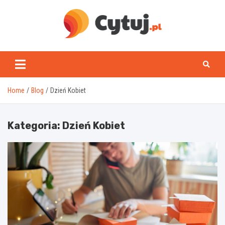
Skip
to
content
www.cytuj.pl
Home
Blog
Dzień Kobiet
Kategoria:
Dzień Kobiet