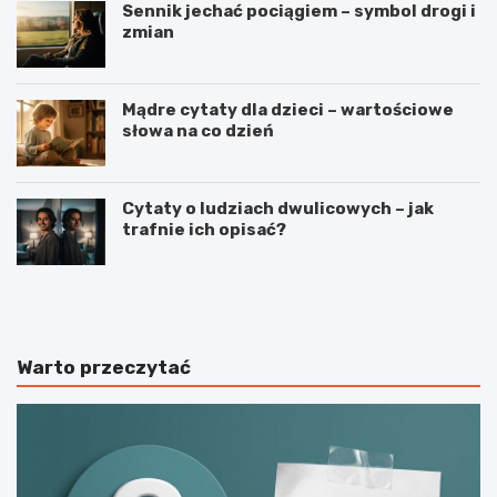
Sennik jechać pociągiem – symbol drogi i
zmian
Mądre cytaty dla dzieci – wartościowe
słowa na co dzień
Cytaty o ludziach dwulicowych – jak
trafnie ich opisać?
S
S
p
t
o
r
r
z
t
e
Warto przeczytać
j
l
a
e
k
c
o
t
n
w
a
o
j
s