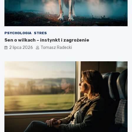
g
a
o
?
s
t
y
l
PSYCHOLOGIA
STRES
u
Sen o wilkach – instynkt i zagrożenie
ż
y
2 lipca 2026
Tomasz Radecki
c
i
a