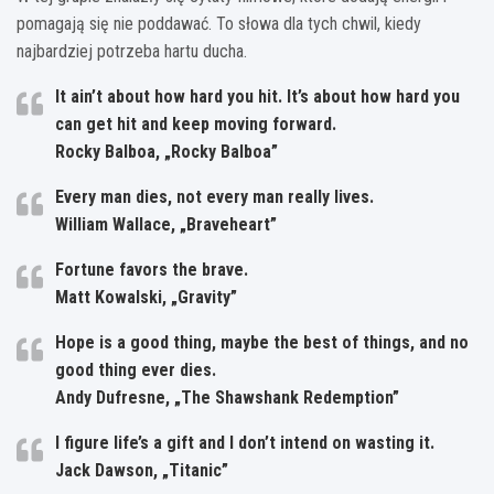
pomagają się nie poddawać. To słowa dla tych chwil, kiedy
najbardziej potrzeba hartu ducha.
It ain’t about how hard you hit. It’s about how hard you
can get hit and keep moving forward.
Rocky Balboa, „Rocky Balboa”
Every man dies, not every man really lives.
William Wallace, „Braveheart”
Fortune favors the brave.
Matt Kowalski, „Gravity”
Hope is a good thing, maybe the best of things, and no
good thing ever dies.
Andy Dufresne, „The Shawshank Redemption”
I figure life’s a gift and I don’t intend on wasting it.
Jack Dawson, „Titanic”