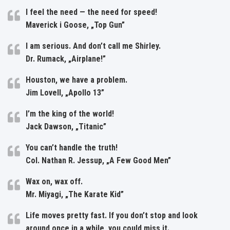
I feel the need — the need for speed!
Maverick i Goose, „Top Gun”
I am serious. And don’t call me Shirley.
Dr. Rumack, „Airplane!”
Houston, we have a problem.
Jim Lovell, „Apollo 13”
I’m the king of the world!
Jack Dawson, „Titanic”
You can’t handle the truth!
Col. Nathan R. Jessup, „A Few Good Men”
Wax on, wax off.
Mr. Miyagi, „The Karate Kid”
Life moves pretty fast. If you don’t stop and look
around once in a while, you could miss it.