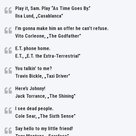
Play it, Sam. Play “As Time Goes By.”
Ilsa Lund, „Casablanca”
I’m gonna make him an offer he can’t refuse.
Vito Corleone, „The Godfather”
E.T. phone home.
E.T., „E.T. the Extra-Terrestrial”
You talkin’ to me?
Travis Bickle, „Taxi Driver”
Here’s Johnny!
Jack Torrance, „The Shining”
I see dead people.
Cole Sear, „The Sixth Sense”
Say hello to my little friend!