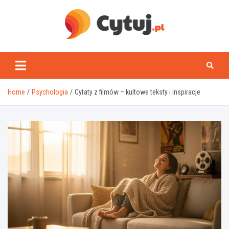
Skip
to
content
www.cytuj.pl
Home
Psychologia
Cytaty z filmów – kultowe teksty i inspiracje