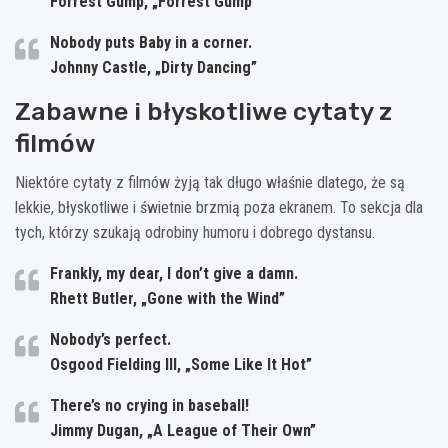
Forrest Gump, „Forrest Gump”
Nobody puts Baby in a corner.
Johnny Castle, „Dirty Dancing”
Zabawne i błyskotliwe cytaty z
filmów
Niektóre cytaty z filmów żyją tak długo właśnie dlatego, że są
lekkie, błyskotliwe i świetnie brzmią poza ekranem. To sekcja dla
tych, którzy szukają odrobiny humoru i dobrego dystansu.
Frankly, my dear, I don’t give a damn.
Rhett Butler, „Gone with the Wind”
Nobody’s perfect.
Osgood Fielding III, „Some Like It Hot”
There’s no crying in baseball!
Jimmy Dugan, „A League of Their Own”