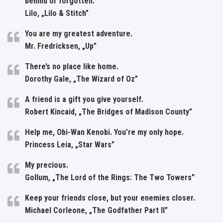
behind or forgotten.
Lilo, „Lilo & Stitch”
You are my greatest adventure.
Mr. Fredricksen, „Up”
There’s no place like home.
Dorothy Gale, „The Wizard of Oz”
A friend is a gift you give yourself.
Robert Kincaid, „The Bridges of Madison County”
Help me, Obi-Wan Kenobi. You’re my only hope.
Princess Leia, „Star Wars”
My precious.
Gollum, „The Lord of the Rings: The Two Towers”
Keep your friends close, but your enemies closer.
Michael Corleone, „The Godfather Part II”