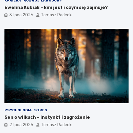
KARIERA
ROZWÓJ ZAWODOWY
e
t
Ewelina Kubiak – kim jest i czym się zajmuje?
l
o
3 lipca 2026
Tomasz Radecki
e
z
m
a
e
d
n
y
t
s
z
c
d
y
r
p
o
l
w
i
e
n
g
a
o
?
s
t
y
l
PSYCHOLOGIA
STRES
u
Sen o wilkach – instynkt i zagrożenie
ż
y
2 lipca 2026
Tomasz Radecki
c