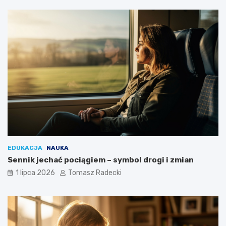
i
a
EDUKACJA
NAUKA
Sennik jechać pociągiem – symbol drogi i zmian
1 lipca 2026
Tomasz Radecki