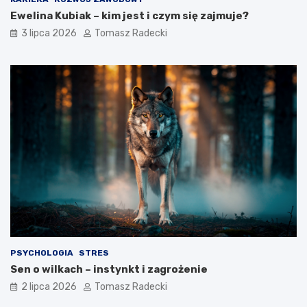
e
t
Ewelina Kubiak – kim jest i czym się zajmuje?
l
o
3 lipca 2026
Tomasz Radecki
e
z
m
a
e
d
n
y
t
s
z
c
d
y
r
p
o
l
w
i
e
n
g
a
o
?
s
t
y
l
PSYCHOLOGIA
STRES
u
Sen o wilkach – instynkt i zagrożenie
ż
y
2 lipca 2026
Tomasz Radecki
c