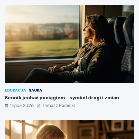
i
a
EDUKACJA
NAUKA
Sennik jechać pociągiem – symbol drogi i zmian
1 lipca 2026
Tomasz Radecki