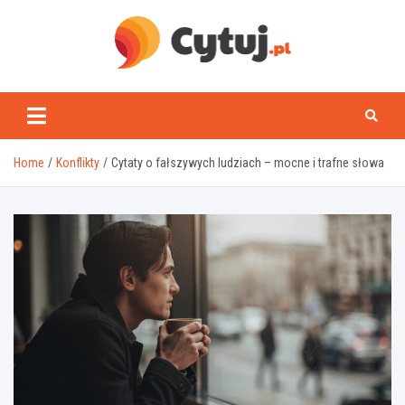
Skip
to
content
www.cytuj.pl
Home
Konflikty
Cytaty o fałszywych ludziach – mocne i trafne słowa