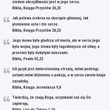
siedem obrzydliwości jest w jego sercu.
Biblia, Księga Przysłów 26,25
Jak polewa srebrna na skorupie glinianej, tak
płomienne usta i złe serce.
Biblia, Księga Przysłów 26,23
Jego mowa była gładsza od masła, ale w sercu jego
była wojna; jego słowa były łagodniejsze od oliwy, a
przecież były dobytymi mieczami.
Biblia, Psalm 55,22
Ich język jest śmiercionośną strzałą, mówi podstęp;
ustami mówi bliźniemu o pokoju, a w sercu swoim knuje
zasadzkę.
Biblia, Księga Jeremiasza 9,8
Twierdzą, że znają Boga, uczynkami zaś się Go
zapierają.
Biblia, List do Tytusa 1,16