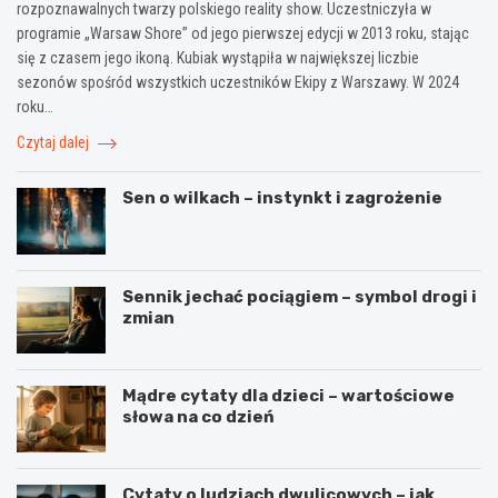
rozpoznawalnych twarzy polskiego reality show. Uczestniczyła w
programie „Warsaw Shore” od jego pierwszej edycji w 2013 roku, stając
się z czasem jego ikoną. Kubiak wystąpiła w największej liczbie
sezonów spośród wszystkich uczestników Ekipy z Warszawy. W 2024
roku…
Czytaj dalej
Sen o wilkach – instynkt i zagrożenie
Sennik jechać pociągiem – symbol drogi i
zmian
Mądre cytaty dla dzieci – wartościowe
słowa na co dzień
Cytaty o ludziach dwulicowych – jak