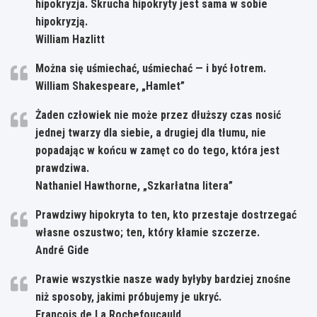
hipokryzja. Skrucha hipokryty jest sama w sobie
hipokryzją.
William Hazlitt
Można się uśmiechać, uśmiechać — i być łotrem.
William Shakespeare, „Hamlet”
Żaden człowiek nie może przez dłuższy czas nosić
jednej twarzy dla siebie, a drugiej dla tłumu, nie
popadając w końcu w zamęt co do tego, która jest
prawdziwa.
Nathaniel Hawthorne, „Szkarłatna litera”
Prawdziwy hipokryta to ten, kto przestaje dostrzegać
własne oszustwo; ten, który kłamie szczerze.
André Gide
Prawie wszystkie nasze wady byłyby bardziej znośne
niż sposoby, jakimi próbujemy je ukryć.
François de La Rochefoucauld