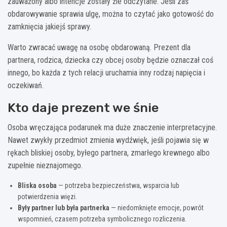
zauważony albo intencje zostały źle odczytane. Jeśli zaś
obdarowywanie sprawia ulgę, można to czytać jako gotowość do
zamknięcia jakiejś sprawy.
Warto zwracać uwagę na osobę obdarowaną. Prezent dla
partnera, rodzica, dziecka czy obcej osoby będzie oznaczał coś
innego, bo każda z tych relacji uruchamia inny rodzaj napięcia i
oczekiwań.
Kto daje prezent we śnie
Osoba wręczająca podarunek ma duże znaczenie interpretacyjne.
Nawet zwykły przedmiot zmienia wydźwięk, jeśli pojawia się w
rękach bliskiej osoby, byłego partnera, zmarłego krewnego albo
zupełnie nieznajomego.
Bliska osoba
— potrzeba bezpieczeństwa, wsparcia lub
potwierdzenia więzi.
Były partner lub była partnerka
— niedomknięte emocje, powrót
wspomnień, czasem potrzeba symbolicznego rozliczenia.