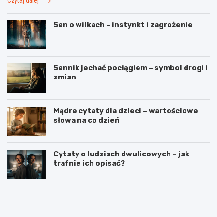
Czytaj dalej
Sen o wilkach – instynkt i zagrożenie
Sennik jechać pociągiem – symbol drogi i
zmian
Mądre cytaty dla dzieci – wartościowe
słowa na co dzień
Cytaty o ludziach dwulicowych – jak
trafnie ich opisać?
S
S
p
t
o
r
r
z
t
e