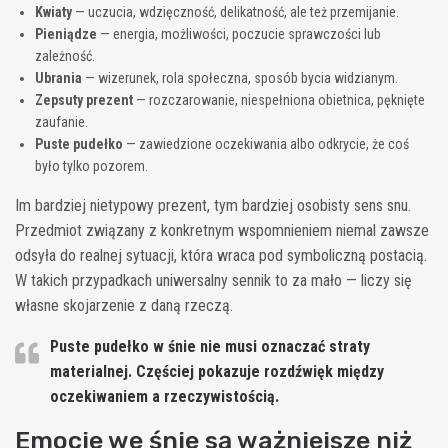
Kwiaty
— uczucia, wdzięczność, delikatność, ale też przemijanie.
Pieniądze
— energia, możliwości, poczucie sprawczości lub
zależność.
Ubrania
— wizerunek, rola społeczna, sposób bycia widzianym.
Zepsuty prezent
— rozczarowanie, niespełniona obietnica, pęknięte
zaufanie.
Puste pudełko
— zawiedzione oczekiwania albo odkrycie, że coś
było tylko pozorem.
Im bardziej nietypowy prezent, tym bardziej osobisty sens snu.
Przedmiot związany z konkretnym wspomnieniem niemal zawsze
odsyła do realnej sytuacji, która wraca pod symboliczną postacią.
W takich przypadkach uniwersalny sennik to za mało — liczy się
własne skojarzenie z daną rzeczą.
Puste pudełko w śnie nie musi oznaczać straty
materialnej. Częściej pokazuje rozdźwięk między
oczekiwaniem a rzeczywistością.
Emocje we śnie są ważniejsze niż