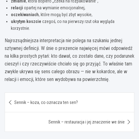
zmianie
, która dopiero „czeka na rozpakowanie”,
relacji
opartej na wymianie emocjonalnej,
oczekiwaniach
, które mogą być zbyt wysokie,
ukrytym koszcie
czegoś, co na pierwszy rzut oka wygląda
korzystnie.
Najrozsądniejsza interpretacja nie polega na szukaniu jednej
sztywnej definicji. W śnie o prezencie najwięcej mówi odpowiedź
na kilka prostych pytań: kto dawał, co zostało dane, czy podarunek
cieszył i czy rzeczywiście chciało się go przyjąć. To właśnie tam
zwykle ukrywa się sens całego obrazu — nie w kokardce, ale w
relacji i emocji, które sen wydobywa na powierzchnię.
Nawigacja
Sennik – koza, co oznacza ten sen?
wpisu
Sennik – restauracja i jej znaczenie we śnie