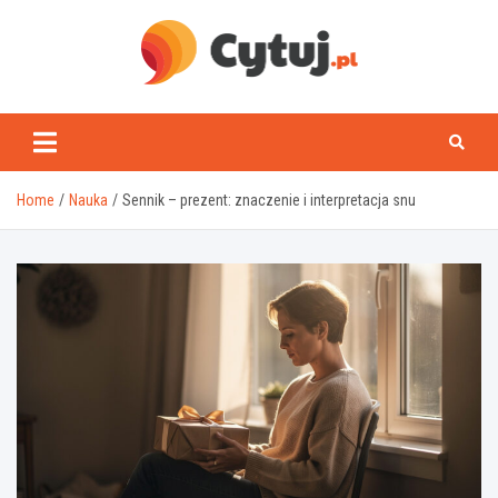
Skip
to
content
www.cytuj.pl
Home
Nauka
Sennik – prezent: znaczenie i interpretacja snu