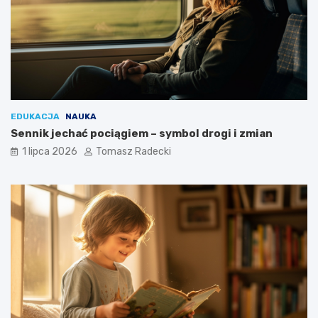
EDUKACJA
NAUKA
Sennik jechać pociągiem – symbol drogi i zmian
1 lipca 2026
Tomasz Radecki