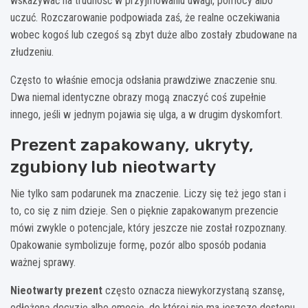
wskazywać na trudność w przyjmowaniu uwagi, pomocy albo
uczuć. Rozczarowanie podpowiada zaś, że realne oczekiwania
wobec kogoś lub czegoś są zbyt duże albo zostały zbudowane na
złudzeniu.
Często to właśnie emocja odsłania prawdziwe znaczenie snu.
Dwa niemal identyczne obrazy mogą znaczyć coś zupełnie
innego, jeśli w jednym pojawia się ulga, a w drugim dyskomfort.
Prezent zapakowany, ukryty,
zgubiony lub nieotwarty
Nie tylko sam podarunek ma znaczenie. Liczy się też jego stan i
to, co się z nim dzieje. Sen o pięknie zapakowanym prezencie
mówi zwykle o potencjale, który jeszcze nie został rozpoznany.
Opakowanie symbolizuje formę, pozór albo sposób podania
ważnej sprawy.
Nieotwarty prezent
często oznacza niewykorzystaną szansę,
odłożoną decyzję albo emocję, do której nie ma jeszcze dostępu.