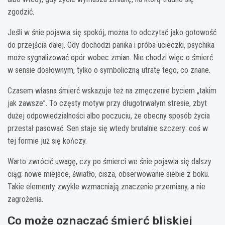
zgodzić.
Jeśli w śnie pojawia się spokój, można to odczytać jako gotowość
do przejścia dalej. Gdy dochodzi panika i próba ucieczki, psychika
może sygnalizować opór wobec zmian. Nie chodzi więc o śmierć
w sensie dosłownym, tylko o symboliczną utratę tego, co znane.
Czasem własna śmierć wskazuje też na zmęczenie byciem „takim
jak zawsze”. To częsty motyw przy długotrwałym stresie, zbyt
dużej odpowiedzialności albo poczuciu, że obecny sposób życia
przestał pasować. Sen staje się wtedy brutalnie szczery: coś w
tej formie już się kończy.
Warto zwrócić uwagę, czy po śmierci we śnie pojawia się dalszy
ciąg: nowe miejsce, światło, cisza, obserwowanie siebie z boku.
Takie elementy zwykle wzmacniają znaczenie przemiany, a nie
zagrożenia.
Co może oznaczać śmierć bliskiej