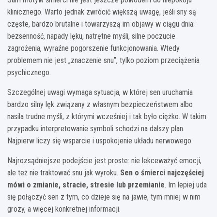
klinicznego. Warto jednak zwrócić większą uwagę, jeśli sny są
częste, bardzo brutalne i towarzyszą im objawy w ciągu dnia:
bezsenność, napady lęku, natrętne myśli, silne poczucie
zagrożenia, wyraźne pogorszenie funkcjonowania. Wtedy
problemem nie jest „znaczenie snu”, tylko poziom przeciążenia
psychicznego.
Szczególnej uwagi wymaga sytuacja, w której sen uruchamia
bardzo silny lęk związany z własnym bezpieczeństwem albo
nasila trudne myśli, z którymi wcześniej i tak było ciężko. W takim
przypadku interpretowanie symboli schodzi na dalszy plan.
Najpierw liczy się wsparcie i uspokojenie układu nerwowego.
Najrozsądniejsze podejście jest proste: nie lekceważyć emocji,
ale też nie traktować snu jak wyroku.
Sen o śmierci najczęściej
mówi o zmianie, stracie, stresie lub przemianie
. Im lepiej uda
się połączyć sen z tym, co dzieje się na jawie, tym mniej w nim
grozy, a więcej konkretnej informacji.