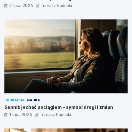
y
2 lipca 2026
Tomasz Radecki
c
i
a
EDUKACJA
NAUKA
Sennik jechać pociągiem – symbol drogi i zmian
1 lipca 2026
Tomasz Radecki