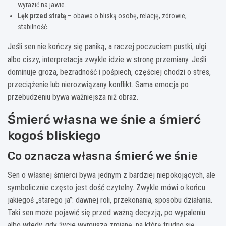
wyrazić na jawie.
Lęk przed stratą
– obawa o bliską osobę, relację, zdrowie,
stabilność.
Jeśli sen nie kończy się paniką, a raczej poczuciem pustki, ulgi
albo ciszy, interpretacja zwykle idzie w stronę przemiany. Jeśli
dominuje groza, bezradność i pośpiech, częściej chodzi o stres,
przeciążenie lub nierozwiązany konflikt. Sama emocja po
przebudzeniu bywa ważniejsza niż obraz.
Śmierć własna we śnie a śmierć
kogoś bliskiego
Co oznacza własna śmierć we śnie
Sen o własnej śmierci bywa jednym z bardziej niepokojących, ale
symbolicznie często jest dość czytelny. Zwykle mówi o końcu
jakiegoś „starego ja”: dawnej roli, przekonania, sposobu działania.
Taki sen może pojawić się przed ważną decyzją, po wypaleniu
albo wtedy, gdy życie wymusza zmianę, na którą trudno się