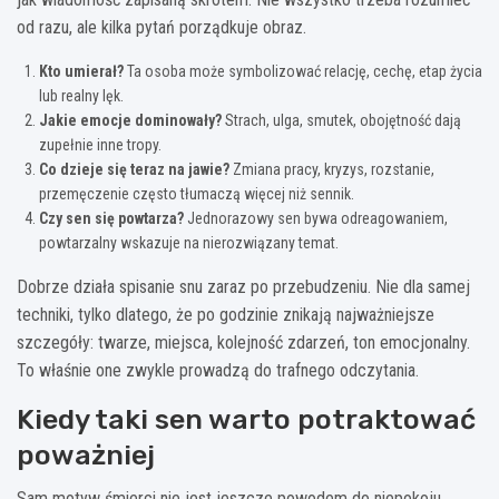
od razu, ale kilka pytań porządkuje obraz.
Kto umierał?
Ta osoba może symbolizować relację, cechę, etap życia
lub realny lęk.
Jakie emocje dominowały?
Strach, ulga, smutek, obojętność dają
zupełnie inne tropy.
Co dzieje się teraz na jawie?
Zmiana pracy, kryzys, rozstanie,
przemęczenie często tłumaczą więcej niż sennik.
Czy sen się powtarza?
Jednorazowy sen bywa odreagowaniem,
powtarzalny wskazuje na nierozwiązany temat.
Dobrze działa spisanie snu zaraz po przebudzeniu. Nie dla samej
techniki, tylko dlatego, że po godzinie znikają najważniejsze
szczegóły: twarze, miejsca, kolejność zdarzeń, ton emocjonalny.
To właśnie one zwykle prowadzą do trafnego odczytania.
Kiedy taki sen warto potraktować
poważniej
Sam motyw śmierci nie jest jeszcze powodem do niepokoju