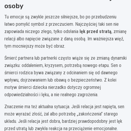
osoby
Tu emocje są zwykle jeszcze silniejsze, bo po przebudzeniu
łatwo pomylić symbol z przeczuciem. Najczęściej taki sen nie
zapowiada niczego złego, tylko odsłania
lęk przed stratą
, zmianę
relacji albo napięcie związane z daną osobą. Im ważniejsza więź,
tym mocniejszy może być obraz.
Śmierć partnera lub partnerki często wiąże się ze zmianą dynamiki
związku: oddaleniem, kryzysem, potrzebą nowego etapu. Sen o
śmierci rodzica bywa związany z odcinaniem się od dawnego
wpływu, dojrzewaniem lub obawą o bezpieczeństwo. Z kolei
motyw śmierci dziecka nierzadko dotyczy ogromnej
odpowiedzialności i lęku, a nie realnego zagrożenia.
Znaczenie ma też aktualna sytuacja. Jeśli relacja jest napięta, sen
może wyrażać złość, żal albo potrzebę „zakończenia” starego
układu. Jeśli relacja jest dobra, bardziej prawdopodobny jest lęk
przed utratą lub zwykła reakcja na przeciążenie emocjonalne.