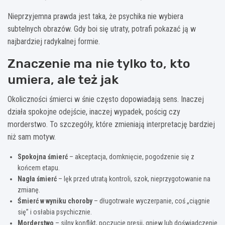
Nieprzyjemna prawda jest taka, że psychika nie wybiera
subtelnych obrazów. Gdy boi się utraty, potrafi pokazać ją w
najbardziej radykalnej formie.
Znaczenie ma nie tylko to, kto
umiera, ale też jak
Okoliczności śmierci w śnie często dopowiadają sens. Inaczej
działa spokojne odejście, inaczej wypadek, pościg czy
morderstwo. To szczegóły, które zmieniają interpretację bardziej
niż sam motyw.
Spokojna śmierć
– akceptacja, domknięcie, pogodzenie się z
końcem etapu.
Nagła śmierć
– lęk przed utratą kontroli, szok, nieprzygotowanie na
zmianę.
Śmierć w wyniku choroby
– długotrwałe wyczerpanie, coś „ciągnie
się” i osłabia psychicznie.
Morderstwo
– silny konflikt, poczucie presji, gniew lub doświadczenie