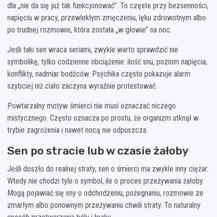
dla „nie da się już tak funkcjonować”. To częste przy bezsenności,
napięciu w pracy, przewlekłym zmęczeniu, lęku zdrowotnym albo
po trudnej rozmowie, która została „w głowie” na noc.
Jeśli taki sen wraca seriami, zwykle warto sprawdzić nie
symbolikę, tylko codzienne obciążenie: ilość snu, poziom napięcia,
konflikty, nadmiar bodźców. Psychika często pokazuje alarm
szybciej niż ciało zaczyna wyraźnie protestować.
Powtarzalny motyw śmierci nie musi oznaczać niczego
mistycznego. Często oznacza po prostu, że organizm utknął w
trybie zagrożenia i nawet nocą nie odpuszcza.
Sen po stracie lub w czasie żałoby
Jeśli doszło do realnej straty, sen o śmierci ma zwykle inny ciężar.
Wtedy nie chodzi tyle o symbol, ile o proces przeżywania żałoby.
Mogą pojawiać się sny o odchodzeniu, pożegnaniu, rozmowie ze
zmarłym albo ponownym przeżywaniu chwili straty. To naturalny