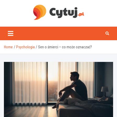
Skip
to
content
www.cytuj.pl
Home
Psychologia
Sen o śmierci – co może oznaczać?