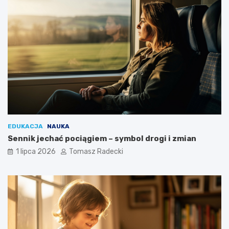
EDUKACJA
NAUKA
Sennik jechać pociągiem – symbol drogi i zmian
1 lipca 2026
Tomasz Radecki