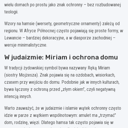
wielu domach po prostu jako znak ochronny – bez rozbudowanej
teologii.
Wzory na hamsie (wersety, geometryczne ornamenty) zależą od
regionu. W Afryce Północnej często pojawiają się proste formy, w
Lewancie – bardziej dekoracyjne, a w diasporze zachodniej –
wersje minimalistyczne.
W judaizmie: Miriam i ochrona domu
W tradycji żydowskiej symbol bywa nazywany Ręką Miriam
(siostry Mojżesza). Znak pojawia się na ozdobach, wisiorkach,
czasem przy wejściu do domu. Podobnie jak w innych kulturach,
bywa łączony z ochroną przed „złym okiem”, czyli negatywną
intencją innych.
Warto zauważyć, że w judaizmie i islamie wątek ochronny często
idzie w parze z wątkiem wspólnotowym: amulet ma „trzymać”
dom, rodzinę, więzi. Dlatego hamsa tak często pojawia się w