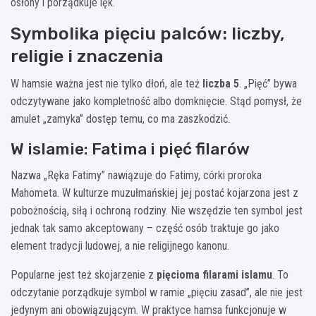
osłony i porządkuje lęk.
Symbolika pięciu palców: liczby,
religie i znaczenia
W hamsie ważna jest nie tylko dłoń, ale też
liczba 5
. „Pięć” bywa
odczytywane jako kompletność albo domknięcie. Stąd pomysł, że
amulet „zamyka” dostęp temu, co ma zaszkodzić.
W islamie: Fatima i pięć filarów
Nazwa „Ręka Fatimy” nawiązuje do Fatimy, córki proroka
Mahometa. W kulturze muzułmańskiej jej postać kojarzona jest z
pobożnością, siłą i ochroną rodziny. Nie wszędzie ten symbol jest
jednak tak samo akceptowany – część osób traktuje go jako
element tradycji ludowej, a nie religijnego kanonu.
Popularne jest też skojarzenie z
pięcioma filarami islamu
. To
odczytanie porządkuje symbol w ramie „pięciu zasad”, ale nie jest
jedynym ani obowiązującym. W praktyce hamsa funkcjonuje w