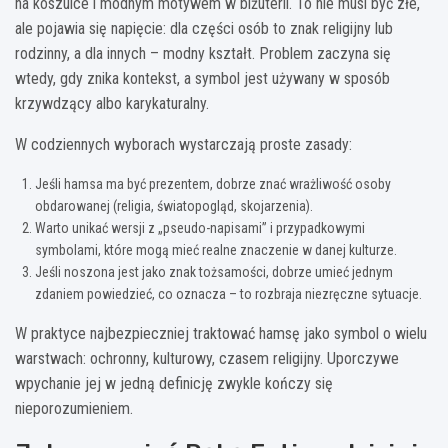
na koszulce i modnym motywem w biżuterii. To nie musi być złe,
ale pojawia się napięcie: dla części osób to znak religijny lub
rodzinny, a dla innych – modny kształt. Problem zaczyna się
wtedy, gdy znika kontekst, a symbol jest używany w sposób
krzywdzący albo karykaturalny.
W codziennych wyborach wystarczają proste zasady:
Jeśli hamsa ma być prezentem, dobrze znać wrażliwość osoby
obdarowanej (religia, światopogląd, skojarzenia).
Warto unikać wersji z „pseudo-napisami” i przypadkowymi
symbolami, które mogą mieć realne znaczenie w danej kulturze.
Jeśli noszona jest jako znak tożsamości, dobrze umieć jednym
zdaniem powiedzieć, co oznacza – to rozbraja niezręczne sytuacje.
W praktyce najbezpieczniej traktować hamsę jako symbol o wielu
warstwach: ochronny, kulturowy, czasem religijny. Uporczywe
wpychanie jej w jedną definicję zwykle kończy się
nieporozumieniem.