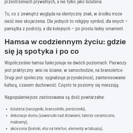
przestrzeniach prywatnych, a nie tylko jako biżuteria.
To, co z zewnątrz wygląda na identyczny znak, w środku może
nieść inne skojarzenia. Dla jednych to religijny symbol, dla innych –
pamiątka z podróży, a dla kolejnych – po prostu ładny ornament.
Hamsa w codziennym życiu: gdzie
się ją spotyka i po co
Współcześnie hamsa funkcjonuje na dwóch poziomach. Pierwszy
jest praktyczny: wisi na ścianie, w samochodzie, na bransoletce.
Drugi jest społeczny: sygnalizuje przynależność, zainteresowanie
kulturą, czasem duchowość. Często te poziomy się mieszają.
Najpopularniejsze zastosowania są dość powtarzalne:
biżuteria (naszyjniki, bransoletki, pierścionki),
dekoracje domu (zawieszki nad drzwiami, talerze ceramiczne,
makramy),
akcesoria (breloki, etui na telefon, elementy w tatuażu),