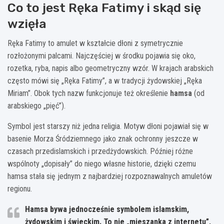
Co to jest Ręka Fatimy i skąd się
wzięła
Ręka Fatimy to amulet w kształcie dłoni z symetrycznie
rozłożonymi palcami. Najczęściej w środku pojawia się oko,
rozetka, ryba, napis albo geometryczny wzór. W krajach arabskich
często mówi się „Ręka Fatimy”, a w tradycji żydowskiej „Ręka
Miriam”. Obok tych nazw funkcjonuje też określenie
hamsa
(od
arabskiego „pięć”).
Symbol jest starszy niż jedna religia. Motyw dłoni pojawiał się w
basenie Morza Śródziemnego jako znak ochronny jeszcze w
czasach przedislamskich i przedżydowskich. Później różne
wspólnoty „dopisały” do niego własne historie, dzięki czemu
hamsa stała się jednym z najbardziej rozpoznawalnych amuletów
regionu.
Hamsa bywa jednocześnie symbolem islamskim,
żydowskim i świeckim. To nie „mieszanka z internetu”,