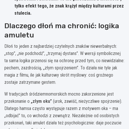
tylko efekt tego, że znak krążył między kulturami przez
stulecia.
Dlaczego dłoń ma chronić: logika
amuletu
Dłoń to jeden z najbardziej czytelnych znaków niewerbalnych:
„stop”, „nie podchodź”, „trzymaj dystans”. W wersji symbolicznej
ta sama logika przenosi się na ochronę przed tym, co niewidzialne:
pechem, zazdrością, „złym spojrzeniem”. To działa nie tyle jak
magia z filmu, ile jak kulturowy skrót myślowy: coś groźnego
zostaje zatrzymane gestem.
W tradycjach śródziemnomorskich mocno zakorzenione jest
przekonanie o
„złym oku”
(urok, zawiść, nieżyczliwe spojrzenie).
Dlatego hamsa często występuje razem z motywem oka – ma
„odbijać” to, co wchodzi z zewnątrz. Niezależnie od osobistych
przekonań, taki amulet działa też psychologicznie: daje poczucie