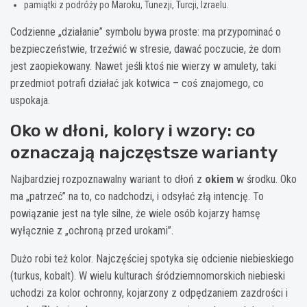
pamiątki z podróży po Maroku, Tunezji, Turcji, Izraelu.
Codzienne „działanie” symbolu bywa proste: ma przypominać o
bezpieczeństwie, trzeźwić w stresie, dawać poczucie, że dom
jest zaopiekowany. Nawet jeśli ktoś nie wierzy w amulety, taki
przedmiot potrafi działać jak kotwica – coś znajomego, co
uspokaja.
Oko w dłoni, kolory i wzory: co
oznaczają najczęstsze warianty
Najbardziej rozpoznawalny wariant to dłoń z
okiem
w środku. Oko
ma „patrzeć” na to, co nadchodzi, i odsyłać złą intencję. To
powiązanie jest na tyle silne, że wiele osób kojarzy hamsę
wyłącznie z „ochroną przed urokami”.
Dużo robi też kolor. Najczęściej spotyka się odcienie niebieskiego
(turkus, kobalt). W wielu kulturach śródziemnomorskich niebieski
uchodzi za kolor ochronny, kojarzony z odpędzaniem zazdrości i