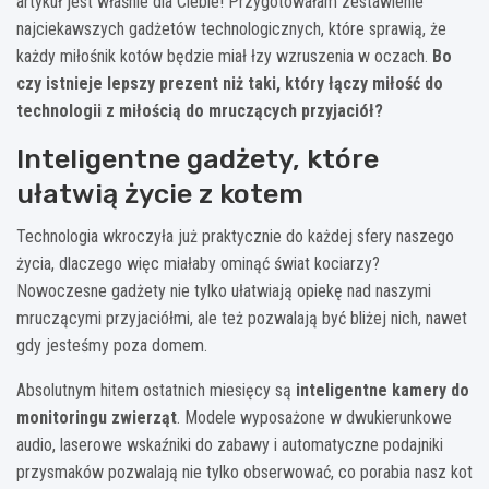
artykuł jest właśnie dla Ciebie! Przygotowałam zestawienie
najciekawszych gadżetów technologicznych, które sprawią, że
każdy miłośnik kotów będzie miał łzy wzruszenia w oczach.
Bo
czy istnieje lepszy prezent niż taki, który łączy miłość do
technologii z miłością do mruczących przyjaciół?
Inteligentne gadżety, które
ułatwią życie z kotem
Technologia wkroczyła już praktycznie do każdej sfery naszego
życia, dlaczego więc miałaby ominąć świat kociarzy?
Nowoczesne gadżety nie tylko ułatwiają opiekę nad naszymi
mruczącymi przyjaciółmi, ale też pozwalają być bliżej nich, nawet
gdy jesteśmy poza domem.
Absolutnym hitem ostatnich miesięcy są
inteligentne kamery do
monitoringu zwierząt
. Modele wyposażone w dwukierunkowe
audio, laserowe wskaźniki do zabawy i automatyczne podajniki
przysmaków pozwalają nie tylko obserwować, co porabia nasz kot