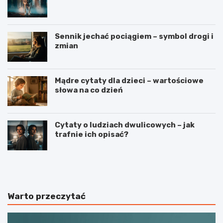
Sennik jechać pociągiem – symbol drogi i
zmian
Mądre cytaty dla dzieci – wartościowe
słowa na co dzień
Cytaty o ludziach dwulicowych – jak
trafnie ich opisać?
S
S
p
t
o
r
r
z
t
e
Warto przeczytać
j
l
a
e
k
c