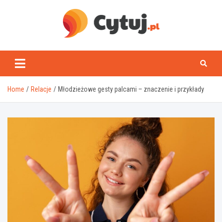
Skip
to
content
www.cytuj.pl
Home
Relacje
Młodzieżowe gesty palcami – znaczenie i przykłady