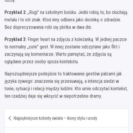
fochy.
Przykład 2
: „Rogi” na szkolnym boisku. Jedni robią to, bo słuchają
metalu i to ich znak. Ktoś inny odbiera jako docinkę o zdradzie.
Bez doprecyzowania robi się plotka w dwa dni.
Przykład 3
: Finger heart na zdjęciu z koleżanką. W jednej paczce
to normalny „cute” gest. W innej zostanie odczytane jako flirt i
zaczynają się komentarze. Warto pamiętać, że zdjęcia są
oglądane przez osoby spoza kontekstu.
Najrozsądniejsze podejście to traktowanie gestów palcami jak
języka żywego: znaczenia się przesuwają, a intencja siedzi w
tonie, sytuacji i relacji między ludźmi. Kto umie odczytać kontekst,
ten rzadziej daje się wkręcić w niepotrzebne dramy.
Nawigacja
Najpiękniejsze kobiety świata – ikony stylu i urody
wpisu