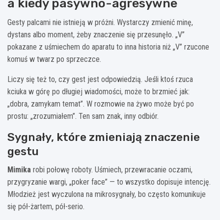
a kiedy pasywno-agresywne
Gesty palcami nie istnieją w próżni. Wystarczy zmienić minę,
dystans albo moment, żeby znaczenie się przesunęło. „V”
pokazane z uśmiechem do aparatu to inna historia niż „V” rzucone
komuś w twarz po sprzeczce.
Liczy się też to, czy gest jest odpowiedzią. Jeśli ktoś rzuca
kciuka w górę po długiej wiadomości, może to brzmieć jak:
„dobra, zamykam temat”. W rozmowie na żywo może być po
prostu: „zrozumiałem”. Ten sam znak, inny odbiór.
Sygnały, które zmieniają znaczenie
gestu
Mimika
robi połowę roboty. Uśmiech, przewracanie oczami,
przygryzanie wargi, „poker face” — to wszystko dopisuje intencję.
Młodzież jest wyczulona na mikrosygnały, bo często komunikuje
się pół-żartem, pół-serio.