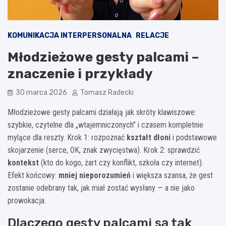
KOMUNIKACJA INTERPERSONALNA
RELACJE
Młodzieżowe gesty palcami –
znaczenie i przykłady
30 marca 2026
Tomasz Radecki
Młodzieżowe gesty palcami działają jak skróty klawiszowe:
szybkie, czytelne dla „wtajemniczonych” i czasem kompletnie
mylące dla reszty. Krok 1: rozpoznać
kształt dłoni
i podstawowe
skojarzenie (serce, OK, znak zwycięstwa). Krok 2: sprawdzić
kontekst
(kto do kogo, żart czy konflikt, szkoła czy internet).
Efekt końcowy:
mniej nieporozumień
i większa szansa, że gest
zostanie odebrany tak, jak miał zostać wysłany — a nie jako
prowokacja.
Dlaczego gesty palcami są tak