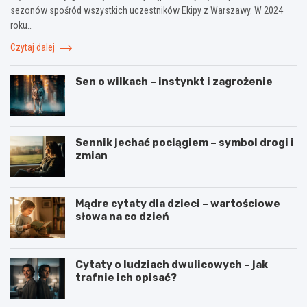
sezonów spośród wszystkich uczestników Ekipy z Warszawy. W 2024
roku…
Czytaj dalej
Sen o wilkach – instynkt i zagrożenie
Sennik jechać pociągiem – symbol drogi i
zmian
Mądre cytaty dla dzieci – wartościowe
słowa na co dzień
Cytaty o ludziach dwulicowych – jak
trafnie ich opisać?
S
S