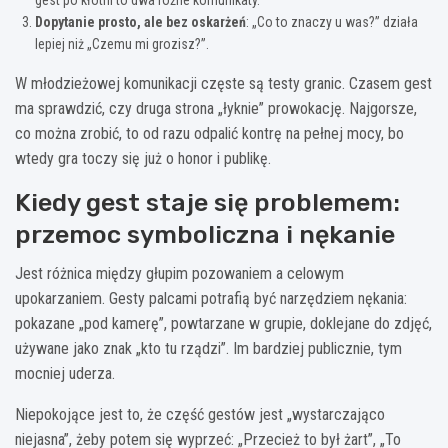
Dopytanie prosto, ale bez oskarżeń
: „Co to znaczy u was?” działa
lepiej niż „Czemu mi grozisz?”.
W młodzieżowej komunikacji częste są testy granic. Czasem gest
ma sprawdzić, czy druga strona „łyknie” prowokację. Najgorsze,
co można zrobić, to od razu odpalić kontrę na pełnej mocy, bo
wtedy gra toczy się już o honor i publikę.
Kiedy gest staje się problemem:
przemoc symboliczna i nękanie
Jest różnica między głupim pozowaniem a celowym
upokarzaniem. Gesty palcami potrafią być narzędziem nękania:
pokazane „pod kamerę”, powtarzane w grupie, doklejane do zdjęć,
używane jako znak „kto tu rządzi”. Im bardziej publicznie, tym
mocniej uderza.
Niepokojące jest to, że część gestów jest „wystarczająco
niejasna”, żeby potem się wyprzeć: „Przecież to był żart”, „To