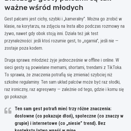
ważne wśród młodych
Gest palcami jest cichy, szybki i „kameralny”. Można go zrobić w
klasie, na korytarzu, na zdjęciu na Insta albo podczas rozmowy na
żywo, nawet gdy obok stoją inni. Działa też jak test
przynależności: jeśli ktoś rozumie gest, to „ogarnia”, jeśli nie —
zostaje poza kodem.
Druga sprawa: młodzież żyje jednocześnie w offline i online. W
sieci gesty są powielane memami, shortami, trendami z TikToka.
To sprawia, że znaczenia potrafią się zmieniać szybciej niż
szkolne regulaminy. Ten sam układ palców może być raz słodki,
raz ironiczny, raz agresywny — zależnie od tego, gdzie i komu się
go pokazuje.
Ten sam gest potrafi mieć
trzy różne znaczenia
:
dosłowne (co pokazuje dłoń), społeczne (co znaczy w
grupie) i internetowe (co „niesie” trend). Bez
kontekstu łatwo wpaść w minę.