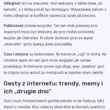
Odległość
też ma znaczenie. Gest wykonany z daleka bywa „do
kamerki”, a z bliska potrafi być dominujący. Wskazywanie palcem z
małej odległości w konflikcie zazwyczaj działa jak benzyna.
Publiczność
zmienia wszystko. Ten sam znak pokazany przy
znajomych może być śmieszny, ale przy osobie postronnej
wyjdzie jak chamstwo. W szkole dochodzi jeszcze wątek
„wizerunku”: gesty bywają grane pod publikę.
Czas i miejsce
są niedoceniane. Na koncercie „rogi” to norma. Na
szkolnym apelu ten sam gest może wyglądać jak celowa
prowokacja. W internecie screen żyje długo, więc „niewinny” gest
na zdjęciu może wrócić po miesiącach w zupełnie innym świetle.
Gesty z internetu: trendy, memy i
ich „drugie dno”
Duża część młodzieżowych gestów palcami to nie tradycja, tylko
import z trendów. Ktoś zobaczy układ dłoni w shortach, powtórzy