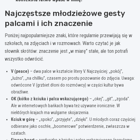
Najczęstsze młodzieżowe gesty
palcami i ich znaczenie
Poniżej najpopularniejsze znaki, które regularnie przewijają się w
szkołach, na zdjęciach i w rozmowach. Warto czytać je jak
słownik skrótów: znaczenie jest „w miarę” stałe, ale ton potrafi
wszystko odwrócić.
V (peace)
– dwa palce w kształcie litery V. Najczęściej: „pokój”,
„luźno”, „na chillku”, czasem po prostu pozowanie do zdjęcia. Uwaga:
odwrócone V (grzbiet dłoni do rozmówcy) w części kultur bywa
obraźliwe.
OK (kółko z kciuka i palca wskazującego)
– „okej”, „git”, „zgoda”.
Ale w internetowych bańkach bywa też używane ironicznie. W
niektórych krajach ma wulgarne skojarzenia.
Kciuk w górę
– „spoko”, „przyjęte”, „dzięki”. U młodych coraz częściej
odbierane jako oschłe, „boomerowe” potwierdzenie, zwłaszcza w
czatach.
Finger heart
– serduszko z kciuka i palca wskazującego (popularne