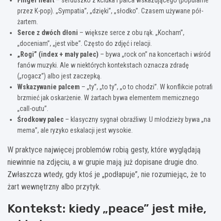
przez K-pop). „Sympatia”, „dzięki”, „słodko”. Czasem używane pół-
żartem.
Serce z dwóch dłoni
– większe serce z obu rąk. „Kocham”,
„doceniam”, „jest vibe”. Często do zdjęć i relacji.
„Rogi” (index + mały palec)
– bywa „rock on” na koncertach i wśród
fanów muzyki. Ale w niektórych kontekstach oznacza zdradę
(„rogacz”) albo jest zaczepką.
Wskazywanie palcem
– „ty”, „to ty”, „o to chodzi”. W konflikcie potrafi
brzmieć jak oskarżenie. W żartach bywa elementem memicznego
„call-outu”.
Środkowy palec
– klasyczny sygnał obraźliwy. U młodzieży bywa „na
mema”, ale ryzyko eskalacji jest wysokie.
W praktyce najwięcej problemów robią gesty, które wyglądają
niewinnie na zdjęciu, a w grupie mają już dopisane drugie dno.
Zwłaszcza wtedy, gdy ktoś je „podłapuje”, nie rozumiejąc, że to
żart wewnętrzny albo przytyk.
Kontekst: kiedy „peace” jest miłe,