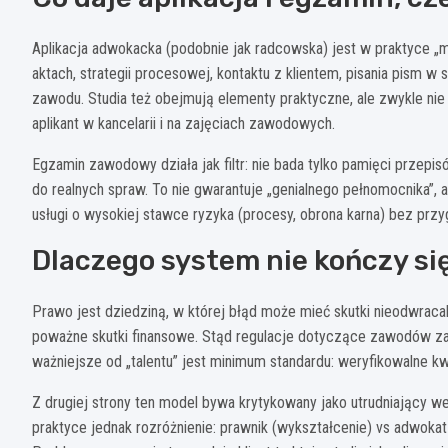
Aplikacja adwokacka (podobnie jak radcowska) jest w praktyce „
aktach, strategii procesowej, kontaktu z klientem, pisania pism 
zawodu. Studia też obejmują elementy praktyczne, ale zwykle nie 
aplikant w kancelarii i na zajęciach zawodowych.
Egzamin zawodowy działa jak filtr: nie bada tylko pamięci przepi
do realnych spraw. To nie gwarantuje „genialnego pełnomocnika”, 
usługi o wysokiej stawce ryzyka (procesy, obrona karna) bez przy
Dlaczego system nie kończy się
Prawo jest dziedziną, w której błąd może mieć skutki nieodwraca
poważne skutki finansowe. Stąd regulacje dotyczące zawodów zau
ważniejsze od „talentu” jest minimum standardu: weryfikowalne k
Z drugiej strony ten model bywa krytykowany jako utrudniający we
praktyce jednak rozróżnienie: prawnik (wykształcenie) vs adwoka