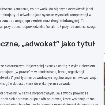
ą używane zamiennie, co prowadzi do błędnych oczekiwań: jedni
i traktują tytuł adwokata jako synonim wysokich kompetencji w
u zawodowego, uprawnień oraz drogi edukacyjnej
. To
, przy ocenie odpowiedzialności, ale też przy rozumieniu, czego
oczne, „adwokat” jako tytuł
erze nieformalnym. Najczęściej oznacza osobę z wykształceniem
cującą „w prawie” – w administracji, firmie, organizacji
adwokat”
jest tytułem zawodowym regulowanym ustawowo: wiąże
wymogów dopuszczenia do wykonywania zawodu.
wód prawnika” w sensie korporacyjnym. Są zawody prawnicze
, a obok nich ogromna grupa osób po prawie, które wykonują różne
wych ani obowiązków wynikających z przynależności do samorządu.