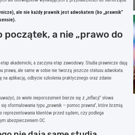
nicze), ale
nie każdy prawnik jest adwokatem
(bo „prawnik”
ensie).
o początek, a nie „prawo do
 etap akademicki, a zaczyna etap zawodowy. Studia prawnicze dają
u prawa, ale same w sobie nie tworzą jeszcze statusu adwokata.
ę na aplikację, odbycie szkolenia praktycznego oraz zdanie
ażyć, że wiele nieporozumień bierze się z „inflacji” słowa
a się sformułowania typu „prawnik – pomoc prawna”, które brzmią
 do reprezentowania klientów przed sądem, czy podlega
owym ubezpieczeniem OC.
ego nie dają same studia