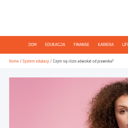
Skip
to
content
DOM
EDUKACJA
FINANSE
KARIERA
LI
Home
System edukacji
Czym się różni adwokat od prawnika?