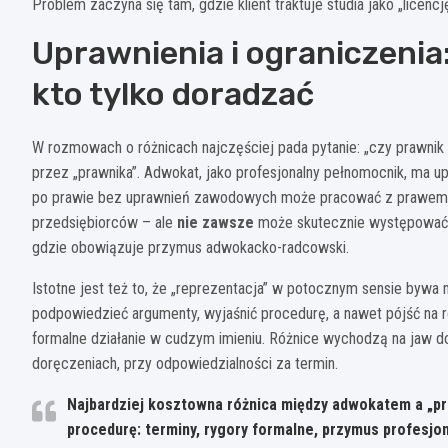
Problem zaczyna się tam, gdzie klient traktuje studia jako „licencj
Uprawnienia i ograniczenia
kto tylko doradzać
W rozmowach o różnicach najczęściej pada pytanie: „czy prawnik 
przez „prawnika”. Adwokat, jako profesjonalny pełnomocnik, ma 
po prawie bez uprawnień zawodowych może pracować z prawem, pis
przedsiębiorców – ale
nie zawsze
może skutecznie występować 
gdzie obowiązuje przymus adwokacko-radcowski.
Istotne jest też to, że „reprezentacja” w potocznym sensie byw
podpowiedzieć argumenty, wyjaśnić procedurę, a nawet pójść na r
formalne działanie w cudzym imieniu. Różnice wychodzą na jaw 
doręczeniach, przy odpowiedzialności za termin.
Najbardziej kosztowna różnica między adwokatem a „pr
procedurę: terminy, rygory formalne, przymus profesj