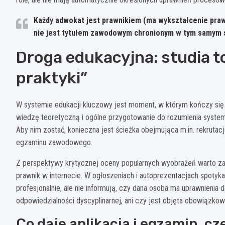
Każdy adwokat jest prawnikiem
(ma wykształcenie praw
nie jest tytułem zawodowym chronionym w tym samym s
Droga edukacyjna: studia t
praktyki”
W systemie edukacji kluczowy jest moment, w którym kończy się
wiedzę teoretyczną i ogólne przygotowanie do rozumienia system
Aby nim zostać, konieczna jest ścieżka obejmująca m.in. rekrutacj
egzaminu zawodowego.
Z perspektywy krytycznej oceny popularnych wyobrażeń warto zauw
prawnik w internecie. W ogłoszeniach i autoprezentacjach spotyk
profesjonalnie, ale nie informują, czy dana osoba ma uprawnienia
odpowiedzialności dyscyplinarnej, ani czy jest objęta obowiązk
Co daje aplikacja i egzamin, cz