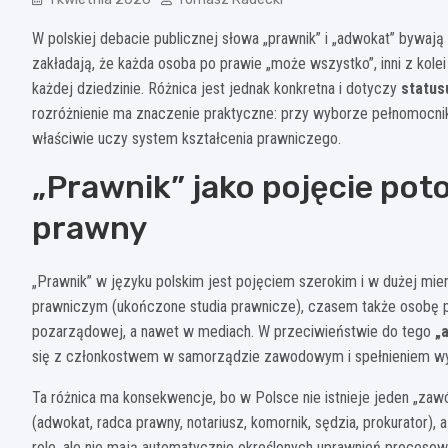
W polskiej debacie publicznej słowa „prawnik” i „adwokat” bywaj
zakładają, że każda osoba po prawie „może wszystko”, inni z kole
każdej dziedzinie. Różnica jest jednak konkretna i dotyczy
status
rozróżnienie ma znaczenie praktyczne: przy wyborze pełnomocnika
właściwie uczy system kształcenia prawniczego.
„Prawnik” jako pojęcie pot
prawny
„Prawnik” w języku polskim jest pojęciem szerokim i w dużej mi
prawniczym (ukończone studia prawnicze), czasem także osobę pra
pozarządowej, a nawet w mediach. W przeciwieństwie do tego
„
się z członkostwem w samorządzie zawodowym i spełnieniem 
Ta różnica ma konsekwencje, bo w Polsce nie istnieje jeden „za
(adwokat, radca prawny, notariusz, komornik, sędzia, prokurator)
role, ale nie mają automatycznie określonych uprawnień proceso