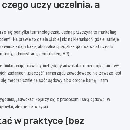
 czego uczy uczelnia, a
rze się pomyłka terminologiczna. Jedna przyczyna to marketing
m”. Na prawie to działa słabiej niż na kierunkach, gdzie istnieje
awnicze dają bazę, ale realna specjalizacja i warsztat często
m firmy, administracji, compliance, HR).
nie funkcjonują prawnicy niebędący adwokatami: negocjują umowy,
takich zadaniach „pieczęć” samorządu zawodowego nie zawsze jest
 się mechanicznie na spór sądowy albo obronę karną – tam
wygodnie, „adwokat” kojarzy się z procesem i salą sądową. W
główku, ale mętne w życiu.
tać w praktyce (bez