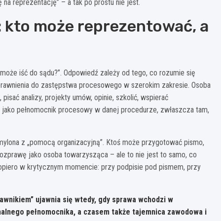
ę na reprezentację” – a tak po prostu nie jest.
: kto może reprezentować, a
może iść do sądu?”. Odpowiedź zależy od tego, co rozumie się
uprawnienia do zastępstwa procesowego w szerokim zakresie. Osoba
ać analizy, projekty umów, opinie, szkolić, wspierać
jako pełnomocnik procesowy w danej procedurze, zwłaszcza tam,
a mylona z „pomocą organizacyjną”. Ktoś może przygotować pismo,
ozprawę jako osoba towarzysząca – ale to nie jest to samo, co
dopiero w krytycznym momencie: przy podpisie pod pismem, przy
awnikiem” ujawnia się wtedy, gdy sprawa wchodzi w
onalnego pełnomocnika, a czasem także tajemnica zawodowa i