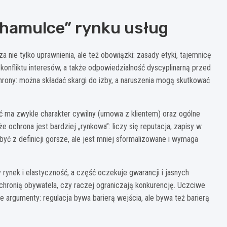
„hamulce” rynku usług
nie tylko uprawnienia, ale też obowiązki: zasady etyki, tajemnicę
onfliktu interesów, a także odpowiedzialność dyscyplinarną przed
rony: można składać skargi do izby, a naruszenia mogą skutkować
 ma zwykle charakter cywilny (umowa z klientem) oraz ogólne
e ochrona jest bardziej „rynkowa”: liczy się reputacja, zapisy w
ć z definicji gorsze, ale jest mniej sformalizowane i wymaga
rynek i elastyczność, a część oczekuje gwarancji i jasnych
chronią obywatela, czy raczej ograniczają konkurencję. Uczciwe
argumenty: regulacja bywa barierą wejścia, ale bywa też barierą