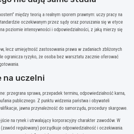
mostem” między teorią a realnym sporem prawnym: uczy pracy na
w standardzie oczekiwanym przez sądy oraz poruszania się w etyce
na poziomie intensywności i odpowiedzialności, z jaką mierzy się
sów, lecz umiejętność zastosowania prawa w zadaniach zbliżonych
ale ogranicza ryzyko, że osoba bez warsztatu zacznie oferować
gotowania.
 na uczelni
lne: przegrana sprawa, przepadek terminu, odpowiedzialność karna,
fania publicznego. Z punktu widzenia państwa i obywateli
walifikacje, jawna przynależność do samorządu, procedury skargowe.
jście na rynek i utrwalający korporacyjny charakter zawodów. W
t (zawód regulowany) porządkuje odpowiedzialność i oczekiwania.