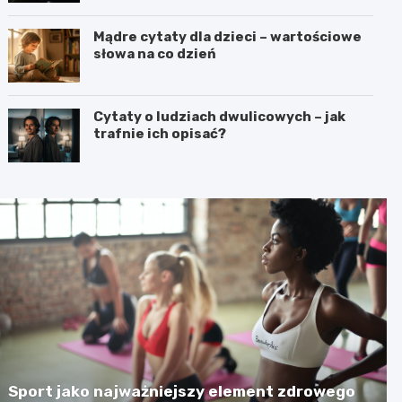
Mądre cytaty dla dzieci – wartościowe
słowa na co dzień
Cytaty o ludziach dwulicowych – jak
trafnie ich opisać?
Sport jako najważniejszy element zdrowego