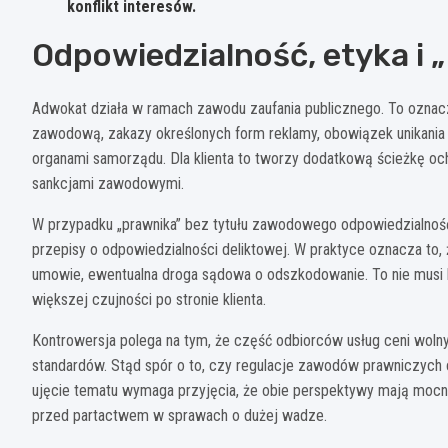
konflikt interesów.
Odpowiedzialność, etyka i 
Adwokat działa w ramach zawodu zaufania publicznego. To oznacza 
zawodową, zakazy określonych form reklamy, obowiązek unikania k
organami samorządu. Dla klienta to tworzy dodatkową ścieżkę och
sankcjami zawodowymi.
W przypadku „prawnika” bez tytułu zawodowego odpowiedzialność
przepisy o odpowiedzialności deliktowej. W praktyce oznacza to, ż
umowie, ewentualna droga sądowa o odszkodowanie. To nie musi by
większej czujności po stronie klienta.
Kontrowersja polega na tym, że część odbiorców usług ceni wolny 
standardów. Stąd spór o to, czy regulacje zawodów prawniczych 
ujęcie tematu wymaga przyjęcia, że obie perspektywy mają mocne 
przed partactwem w sprawach o dużej wadze.