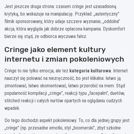
Jest jeszcze druga strona: czasem cringe jest uzasadnioną
krytyką, bo wskazuje na manipulację. Przykład: „autentyczny”
filmik sponsorowany, który udaje szczere wyznanie; „oddolna”
akcja, która wygląda jak dobrze opłacona kampania. Dyskomfort
bierze się stąd, że odbiorca wyczuwa fałsz.
Cringe jako element kultury
internetu i zmian pokoleniowych
Cringe to nie tylko emocja, ale też
kategoria kulturowa
. Internet
nauczył się polować na niezręczność, bo jest klikalna: łatwo ją
zmontować, łatwo skomentować, łatwo przerobić na mem. Stąd
popularność kompilacji „cringe”, reakcji typu „facepalm”, duetów,
stitched reakcji i całych nurtów opartych na oglądaniu cudzych
wpadek.
Do tego dochodzi aspekt pokoleniowy. To, co dla jednej grupy jest
„cringe” (np. przesadne emotki, styl „boomerski”, zbyt szkolne