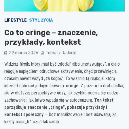
LIFESTYLE
STYL ŻYCIA
Co to cringe – znaczenie,
przykłady, kontekst
29 marca 2026
Tomasz Radecki
Widzisz filmik, który miał być „słodki” albo „motywujący”, a ciało
reaguje napięciem: odruchowe skrzywienie, chęć przewinięcia,
czasem nawet wstyd „za kogoś”. To właśnie ta reakcja, którą
internet ochrzcił jednym słowem:
cringe
. Z pozoru to drobnostka,
ale w dłuższej perspektywie uczy, jak szybko ocenia się cudze
zachowania i jak łatwo wpada się w autocenzurę.
Ten tekst
porządkuje znaczenie „cringe”, pokazuje przykłady i
kontekst społeczny
— bez moralizowania i bez udawania, że
każdy musi „to” czuć tak samo.