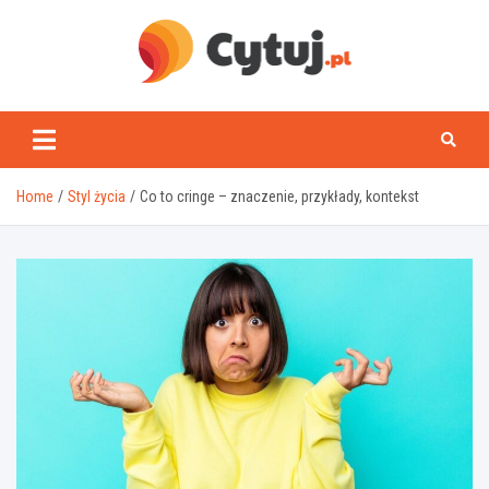
Skip
to
content
www.cytuj.pl
Home
Styl życia
Co to cringe – znaczenie, przykłady, kontekst