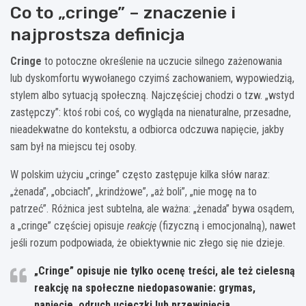
Co to „cringe” – znaczenie i
najprostsza definicja
Cringe
to potoczne określenie na uczucie silnego zażenowania
lub dyskomfortu wywołanego czyimś zachowaniem, wypowiedzią,
stylem albo sytuacją społeczną. Najczęściej chodzi o tzw. „wstyd
zastępczy”: ktoś robi coś, co wygląda na nienaturalne, przesadne,
nieadekwatne do kontekstu, a odbiorca odczuwa napięcie, jakby
sam był na miejscu tej osoby.
W polskim użyciu „cringe” często zastępuje kilka słów naraz:
„żenada”, „obciach”, „krindżowe”, „aż boli”, „nie mogę na to
patrzeć”. Różnica jest subtelna, ale ważna: „żenada” bywa osądem,
a „cringe” częściej opisuje
reakcję
(fizyczną i emocjonalną), nawet
jeśli rozum podpowiada, że obiektywnie nic złego się nie dzieje.
„Cringe” opisuje nie tylko ocenę treści, ale też cielesną
reakcję na społeczne niedopasowanie: grymas,
napięcie, odruch ucieczki lub przewinięcia.