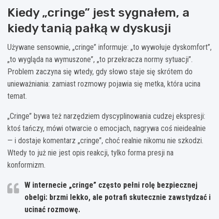
Kiedy „cringe” jest sygnałem, a
kiedy tanią pałką w dyskusji
Używane sensownie, „cringe” informuje: „to wywołuje dyskomfort”,
„to wygląda na wymuszone”, „to przekracza normy sytuacji”.
Problem zaczyna się wtedy, gdy słowo staje się skrótem do
unieważniania: zamiast rozmowy pojawia się metka, która ucina
temat.
„Cringe” bywa też narzędziem dyscyplinowania cudzej ekspresji:
ktoś tańczy, mówi otwarcie o emocjach, nagrywa coś nieidealnie
— i dostaje komentarz „cringe”, choć realnie nikomu nie szkodzi.
Wtedy to już nie jest opis reakcji, tylko forma presji na
konformizm.
W internecie „cringe” często pełni rolę bezpiecznej
obelgi: brzmi lekko, ale potrafi skutecznie zawstydzać i
ucinać rozmowę.