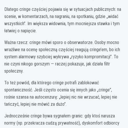
Dlatego cringe częściej pojawia się w sytuacjach publicznych: na
scenie, w komentarzach, na nagraniu, na spotkaniu, gdzie „widać
wszystkich”. Im większa widownia, tym mocniejsza stawka i tym
łatwiej o napięcie.
Ważna rzecz: cringe mówi sporo o obserwatorze. Osoby mocno
wrażliwe na ocenę społeczną częściej reagują cringe’em, bo ich
system alarmowy szybciej wykrywa „ryzyko kompromitacji”. To
nie czyni nikogo gorszym — raczej pokazuje, jak działa filtr
społeczny.
To też powód, dla którego cringe potrafi zablokować
spontaniczność. Jeśli często ocenia się innych jako „cringe”,
rośnie szansa na autocenzurę: „lepiej nic nie wrzucać, lepiej nie
tańczyć, lepiej nie mówić za dużo”.
Jednocześnie cringe bywa sygnałem granic: gdy ktoś narusza
normy (np. przekracza cudzą prywatność), dyskomfort odbiorcy