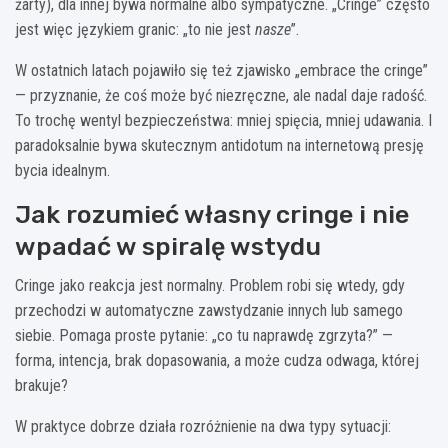
żarty), dla innej bywa normalne albo sympatyczne. „Cringe” często
jest więc językiem granic: „to nie jest
nasze
”.
W ostatnich latach pojawiło się też zjawisko „embrace the cringe”
— przyznanie, że coś może być niezręczne, ale nadal daje radość.
To trochę wentyl bezpieczeństwa: mniej spięcia, mniej udawania. I
paradoksalnie bywa skutecznym antidotum na internetową presję
bycia idealnym.
Jak rozumieć własny cringe i nie
wpadać w spiralę wstydu
Cringe jako reakcja jest normalny. Problem robi się wtedy, gdy
przechodzi w automatyczne zawstydzanie innych lub samego
siebie. Pomaga proste pytanie: „co tu naprawdę zgrzyta?” —
forma, intencja, brak dopasowania, a może cudza odwaga, której
brakuje?
W praktyce dobrze działa rozróżnienie na dwa typy sytuacji: