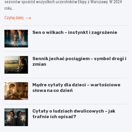
sezonów spośród wszystkich uczestników Ekipy z Warszawy. W 2024
roku…
Czytaj dalej
Sen o wilkach – instynkt i zagrożenie
Sennik jechać pociągiem – symbol drogi i
zmian
Mądre cytaty dla dzieci – wartościowe
słowa na co dzień
Cytaty o ludziach dwulicowych – jak
trafnie ich opisać?
S
S
p
t