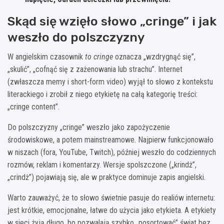
Skąd się wzięło słowo „cringe” i jak
weszło do polszczyzny
W angielskim czasownik
to cringe
oznacza „wzdrygnąć się”,
„skulić”, „cofnąć się z zażenowania lub strachu”. Internet
(zwłaszcza memy i short-form video) wyjął to słowo z kontekstu
literackiego i zrobił z niego etykietę na całą kategorię treści:
„cringe content”.
Do polszczyzny „cringe” weszło jako zapożyczenie
środowiskowe, a potem mainstreamowe. Najpierw funkcjonowało
w niszach (fora, YouTube, Twitch), później weszło do codziennych
rozmów, reklam i komentarzy. Wersje spolszczone („krindż”,
„crindż”) pojawiają się, ale w praktyce dominuje zapis angielski.
Warto zauważyć, że to słowo świetnie pasuje do realiów internetu:
jest krótkie, emocjonalne, łatwe do użycia jako etykieta. A etykiety
w sieci żyją długo, bo pozwalają szybko „posortować” świat bez