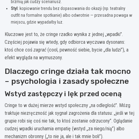
brzmią jak cudzy scenariusz.
Styl
: kopiowanie trendu bez dopasowania do okazji (np. teatralny
outfit na formalne spotkanie) albo odwrotnie — przesadna powaga w
miejscu, gdzie wypadałby luz.
Kluczowe jest to, że cringe rzadko wynika z jednej „wpadki”.
Częściej pojawia się wtedy, gdy odbiorca wyczuwa dysonans:
ktoś chce coś
zagrać
(cool, pewność siebie, bycie „dla ludzi”), a
efekt wygląda na wymuszony.
Dlaczego cringe działa tak mocno
– psychologia i zasady społeczne
Wstyd zastępczy i lęk przed oceną
Cringe to w dużej mierze wstyd społeczny „na odległość”. Mózg
traktuje niezręczność jak sygnał zagrożenia dla statusu: „jeśli w tej
grupie robi się coś nie tak, to ktoś zostanie odrzucony”. Oglądanie
cudzej wpadki uruchamia empatię (wstyd „za niego/nią”) albo
mechanizm obronny („to nie ja, ale i tak mnie boli”).