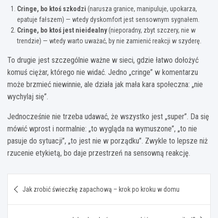
Cringe, bo ktoś szkodzi
(narusza granice, manipuluje, upokarza,
epatuje fałszem) — wtedy dyskomfort jest sensownym sygnałem.
Cringe, bo ktoś jest nieidealny
(nieporadny, zbyt szczery, nie w
trendzie) — wtedy warto uważać, by nie zamienić reakcji w szyderę.
To drugie jest szczególnie ważne w sieci, gdzie łatwo dołożyć
komuś ciężar, którego nie widać. Jedno „cringe” w komentarzu
może brzmieć niewinnie, ale działa jak mała kara społeczna: „nie
wychylaj się”.
Jednocześnie nie trzeba udawać, że wszystko jest „super”. Da się
mówić wprost i normalnie: „to wygląda na wymuszone”, „to nie
pasuje do sytuacji”, „to jest nie w porządku”. Zwykle to lepsze niż
rzucenie etykietą, bo daje przestrzeń na sensowną reakcję.
Nawigacja
Jak zrobić świeczkę zapachową – krok po kroku w domu
wpisu