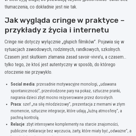
tłumaczenia, co dokładnie jest nie tak.
Jak wygląda cringe w praktyce –
przykłady z życia i internetu
Cringe nie dotyczy wyłącznie „głupich filmików”. Pojawia się w
sytuacjach zawodowych, rodzinnych, randkowych, szkolnych.
Czasem jest skutkiem złamania zasad savoir-vivre’u, a czasem…
tylko tego, że ktoś jest autentyczny w sposób, do którego
otoczenie nie przywykło.
Social media
: przesadnie motywacyjne monologi, „udawana
spontaniczność”, przesłodzone pary na pokaz, sztuczne pranki,
nagrania dzieci zbyt mocno reżyserowane przez dorosłych.
Praca
: szef „na siłę młodzieżowy”, prezentacja z memami w złym
momencie, sztuczne integracje, które udają „luźną atmosferę”, a
pachną kontrolą.
Relacje
: zbyt intensywne komplementy na starcie znajomości,
publiczne deklaracje bez wyczucia, żarty, które miały być „odważne”, a