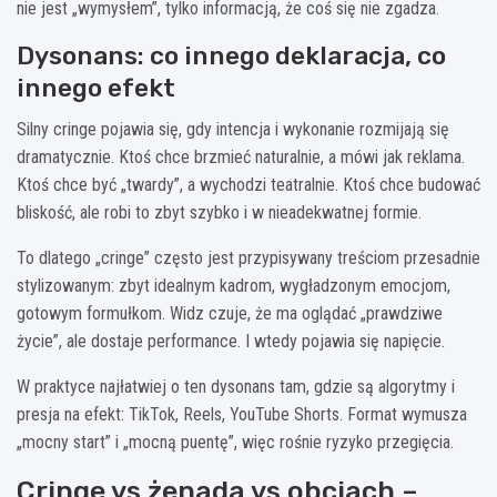
nie jest „wymysłem”, tylko informacją, że coś się nie zgadza.
Dysonans: co innego deklaracja, co
innego efekt
Silny cringe pojawia się, gdy intencja i wykonanie rozmijają się
dramatycznie. Ktoś chce brzmieć naturalnie, a mówi jak reklama.
Ktoś chce być „twardy”, a wychodzi teatralnie. Ktoś chce budować
bliskość, ale robi to zbyt szybko i w nieadekwatnej formie.
To dlatego „cringe” często jest przypisywany treściom przesadnie
stylizowanym: zbyt idealnym kadrom, wygładzonym emocjom,
gotowym formułkom. Widz czuje, że ma oglądać „prawdziwe
życie”, ale dostaje performance. I wtedy pojawia się napięcie.
W praktyce najłatwiej o ten dysonans tam, gdzie są algorytmy i
presja na efekt: TikTok, Reels, YouTube Shorts. Format wymusza
„mocny start” i „mocną puentę”, więc rośnie ryzyko przegięcia.
Cringe vs żenada vs obciach –