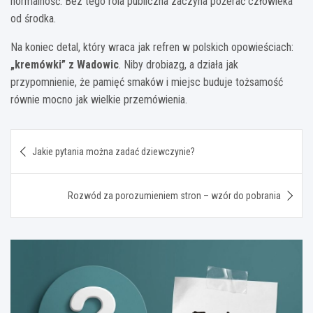
normalność. Bez tego rola publiczna zaczyna pożerać człowieka
od środka.
Na koniec detal, który wraca jak refren w polskich opowieściach:
„kremówki” z Wadowic
. Niby drobiazg, a działa jak
przypomnienie, że pamięć smaków i miejsc buduje tożsamość
równie mocno jak wielkie przemówienia.
Nawigacja
Jakie pytania można zadać dziewczynie?
wpisu
Rozwód za porozumieniem stron – wzór do pobrania