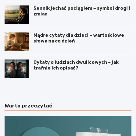
Sennik jechać pociągiem – symbol drogi i
zmian
Mądre cytaty dla dzieci – wartościowe
słowa na co dzień
Cytaty o ludziach dwulicowych – jak
trafnie ich opisać?
S
S
p
t
o
r
r
z
t
e
Warto przeczytać
j
l
a
e
k
c
o
t
n
w
a
o