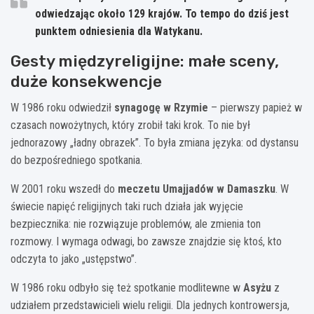
odwiedzając około
129
krajów. To tempo do dziś jest
punktem odniesienia dla Watykanu.
Gesty międzyreligijne: małe sceny,
duże konsekwencje
W 1986 roku odwiedził
synagogę w Rzymie
– pierwszy papież w
czasach nowożytnych, który zrobił taki krok. To nie był
jednorazowy „ładny obrazek”. To była zmiana języka: od dystansu
do bezpośredniego spotkania.
W 2001 roku wszedł do
meczetu Umajjadów w Damaszku
. W
świecie napięć religijnych taki ruch działa jak wyjęcie
bezpiecznika: nie rozwiązuje problemów, ale zmienia ton
rozmowy. I wymaga odwagi, bo zawsze znajdzie się ktoś, kto
odczyta to jako „ustępstwo”.
W 1986 roku odbyło się też spotkanie modlitewne w
Asyżu
z
udziałem przedstawicieli wielu religii. Dla jednych kontrowersja,