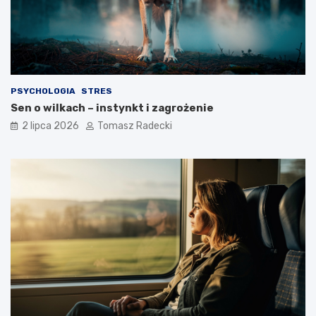
e
n
g
a
o
?
s
t
y
l
PSYCHOLOGIA
STRES
u
Sen o wilkach – instynkt i zagrożenie
ż
y
2 lipca 2026
Tomasz Radecki
c
i
a