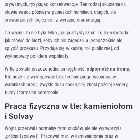
prywatnych, ryzykując konsekwencje. Ten rodzaj skupienia na
słowie wraca później w papieskich homiliach: długich, ale
prowadzonych logicznie i z wyraźną dramaturgią.
Co ważne, to nie była tylko „pasja artystyczna”. To była metoda:
jak mówić do ludzi, żeby ich nie zagadać, a jednocześnie nie
spłycić przekazu. Przydaje się w każdej roli publicznej, od
wykładowcy po lidera wspólnoty.
W tle została jeszcze jedna umiejętność:
odporność na tremę
.
Kto uczy się występować bez technicznego wsparcia, w
warunkach presji, zwykle dużo spokojniej znosi później kamery,
tłumy i formalne ceremonie.
Praca fizyczna w tle: kamieniołom
i Solvay
Wojna przerwała normalny rytm studiów, ale nie wytworzyła
„próżni życiowej”. Pracował m.in. w kamieniołomie oraz w