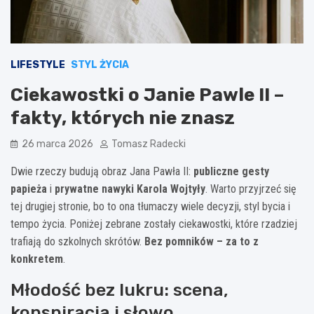
LIFESTYLE
STYL ŻYCIA
Ciekawostki o Janie Pawle II –
fakty, których nie znasz
26 marca 2026
Tomasz Radecki
Dwie rzeczy budują obraz Jana Pawła II:
publiczne gesty
papieża
i
prywatne nawyki Karola Wojtyły
. Warto przyjrzeć się
tej drugiej stronie, bo to ona tłumaczy wiele decyzji, styl bycia i
tempo życia. Poniżej zebrane zostały ciekawostki, które rzadziej
trafiają do szkolnych skrótów.
Bez pomników – za to z
konkretem
.
Młodość bez lukru: scena,
konspiracja i słowo