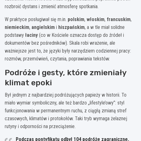
rozbroić dystans i zmienić atmosferę spotkania.
W praktyce posługiwał się m.in.
polskim
,
włoskim
,
francuskim
,
niemieckim
,
angielskim
i
hiszpańskim
, a w tle miał solidne
podstawy
łaciny
(co w Kościele oznacza dostęp do źródeł i
dokumentów bez pośredników). Skala robi wrażenie, ale
ważniejsze jest to, że języki były narzędziem codziennej pracy:
rozmów, przemówień, czytania, poprawiania tekstów.
Podróże i gesty, które zmieniały
klimat epoki
Był jednym z najbardziej podróżujących papieży w historii. To
miało wymiar symboliczny, ale też bardzo „lifestyle’owy”: styl
funkcjonowania w permanentnym ruchu, z ciągłą zmianą stref
czasowych, klimatów i protokołów. Taki tryb wymaga żelaznej
rutyny i odporności na przeciążenie.
Podczas pontyfikatu odbył
104
podróże zagraniczne,