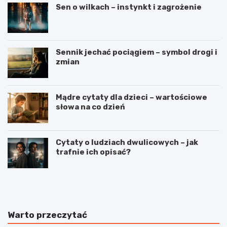
Sen o wilkach – instynkt i zagrożenie
Sennik jechać pociągiem – symbol drogi i
zmian
Mądre cytaty dla dzieci – wartościowe
słowa na co dzień
Cytaty o ludziach dwulicowych – jak
trafnie ich opisać?
S
S
p
t
o
r
r
z
t
e
Warto przeczytać
j
l
a
e