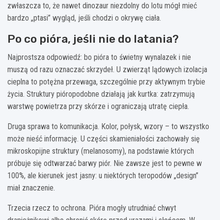
zwłaszcza to, że nawet dinozaur niezdolny do lotu mógł mieć
bardzo „ptasi” wygląd, jeśli chodzi o okrywę ciała.
Po co pióra, jeśli nie do latania?
Najprostsza odpowiedź: bo pióra to świetny wynalazek i nie
muszą od razu oznaczać skrzydeł. U zwierząt lądowych izolacja
cieplna to potężna przewaga, szczególnie przy aktywnym trybie
życia. Struktury pióropodobne działają jak kurtka: zatrzymują
warstwę powietrza przy skórze i ograniczają utratę ciepła.
Druga sprawa to komunikacja. Kolor, połysk, wzory – to wszystko
może nieść informację. U części skamieniałości zachowały się
mikroskopijne struktury (melanosomy), na podstawie których
próbuje się odtwarzać barwy piór. Nie zawsze jest to pewne w
100%, ale kierunek jest jasny: u niektórych teropodów „design”
miał znaczenie.
Trzecia rzecz to ochrona. Pióra mogły utrudniać chwyt