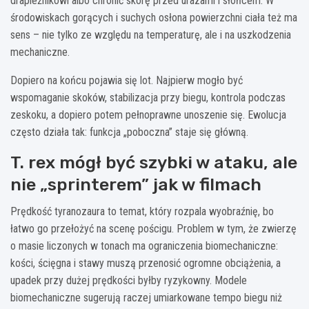
drapieżnikowi albo chronić skórę przed urazami i słońcem. W
środowiskach gorących i suchych osłona powierzchni ciała też ma
sens – nie tylko ze względu na temperaturę, ale i na uszkodzenia
mechaniczne.
Dopiero na końcu pojawia się lot. Najpierw mogło być
wspomaganie skoków, stabilizacja przy biegu, kontrola podczas
zeskoku, a dopiero potem pełnoprawne unoszenie się. Ewolucja
często działa tak: funkcja „poboczna” staje się główną.
T. rex mógł być szybki w ataku, ale
nie „sprinterem” jak w filmach
Prędkość tyranozaura to temat, który rozpala wyobraźnię, bo
łatwo go przełożyć na scenę pościgu. Problem w tym, że zwierzę
o masie liczonych w tonach ma ograniczenia biomechaniczne:
kości, ścięgna i stawy muszą przenosić ogromne obciążenia, a
upadek przy dużej prędkości byłby ryzykowny. Modele
biomechaniczne sugerują raczej umiarkowane tempo biegu niż