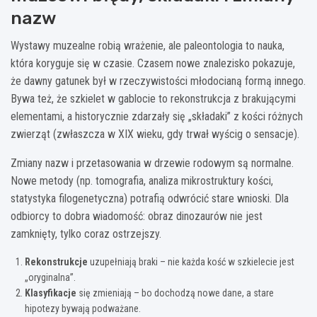
nazw
Wystawy muzealne robią wrażenie, ale paleontologia to nauka,
która koryguje się w czasie. Czasem nowe znalezisko pokazuje,
że dawny gatunek był w rzeczywistości młodocianą formą innego.
Bywa też, że szkielet w gablocie to rekonstrukcja z brakującymi
elementami, a historycznie zdarzały się „składaki” z kości różnych
zwierząt (zwłaszcza w XIX wieku, gdy trwał wyścig o sensacje).
Zmiany nazw i przetasowania w drzewie rodowym są normalne.
Nowe metody (np. tomografia, analiza mikrostruktury kości,
statystyka filogenetyczna) potrafią odwrócić stare wnioski. Dla
odbiorcy to dobra wiadomość: obraz dinozaurów nie jest
zamknięty, tylko coraz ostrzejszy.
Rekonstrukcje
uzupełniają braki – nie każda kość w szkielecie jest
„oryginalna”.
Klasyfikacje
się zmieniają – bo dochodzą nowe dane, a stare
hipotezy bywają podważane.