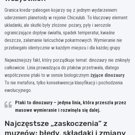
Granica kreda–paleogen kojarzy się z jednym wydarzeniem:
uderzeniem planetoidy w rejonie Chicxulub. To kluczowy element
układanki, ale skutki były złożone: pożary, pyły i aerozole
ograniczające dopływ światła, spadek temperatur, kwaśne
deszcze, załamanie łańcuchów pokarmowych. Wymieranie nie
przebiegało identycznie w każdym miejscu i dla każdej grupy.
Najważniejszy fakt, który porządkuje temat: dinozaury nie zniknęły
całkowicie. Linia prowadząca do ptaków przetrwała, dlatego
współczesne ptaki to w sensie biologicznym
żyjące dinozaury
.
To nie metafora, tylko konsekwencja klasyfikacji i pochodzenia
ewolucyjnego.
Ptaki to dinozaury
– jedyna linia, która przeszła przez
masowe wymieranie i rozwinęła się dalej.
Najczęstsze „zaskoczenia” z
muzeów: błędy, składaki i zmiany