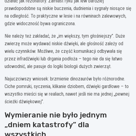
działać jak rezonatory. Zamiast ryku jak lew bardziej
prawdopodobne są niskie buczenia, dudnienia i sygnały niosące się
na odległość. To praktyczne w lesie i na równinach zalewowych,
gdzie widoczność bywa ograniczona.
Nie należy też zakładać, że „im większy, tym głośniejszy”. Duże
zwierzę może wydawać niskie dźwięki, ale głośność zależy od
wielu czynników. Możliwe, że część komunikacji odbywała się
przez infradźwięki lub drgania podłoża – tego nie da się łatwo
udowodnić, ale pasuje do logiki biologii dużych zwierząt.
Najuczciwszy wniosek: brzmienie dinozaurów było różnorodne.
Ciche pomruki, syczenia, klikanie dziobem, dźwięki gardłowe – to
wszystko mieści się w realiach, nawet jeśli nie ma jednej „pewnej
ścieżki dźwiękowej”.
Wymieranie nie było jednym
„dniem katastrofy” dla
wszystkich