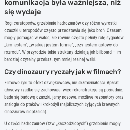
komunikacja była ważniejsza, niż
się wydaje
Rogi ceratopsów, grzebienie hadrozaurów czy różne wyrostki
czaszki u teropodów często przedstawia się jako broń. Czasem
mogły pomagać w walce, ale równie często pełniły rolę sygnałów:
„kim jestem”, „w jakiej jestem formie”, „czy jestem gotowy do
rozrodu”. W przyrodzie takie struktury działają jak billboard – im
bardziej czytelny przekaz, tym mniej realnej walki.
Czy dinozaury ryczały jak w filmach?
Filmowe ryki to efekt dźwiękowców, nie skamieniałości. Aparat
głosowy rzadko się zachowuje, więc rekonstrukcje są pośrednie:
bada się budowę czaszki, jamy nosowe, możliwe rezonatory oraz
analogie do ptaków i krokodyli (najbliższych żyjących krewnych
dinozaurów nieptasich).
U części hadrozaurów (tzw. „kaczodziobych”) grzebienie mogły