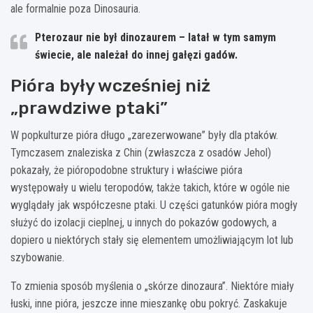
ale formalnie poza Dinosauria.
Pterozaur nie był dinozaurem
– latał w tym samym
świecie, ale należał do innej gałęzi gadów.
Pióra były wcześniej niż
„prawdziwe ptaki”
W popkulturze pióra długo „zarezerwowane” były dla ptaków.
Tymczasem znaleziska z Chin (zwłaszcza z osadów Jehol)
pokazały, że pióropodobne struktury i właściwe pióra
występowały u wielu teropodów, także takich, które w ogóle nie
wyglądały jak współczesne ptaki. U części gatunków pióra mogły
służyć do izolacji cieplnej, u innych do pokazów godowych, a
dopiero u niektórych stały się elementem umożliwiającym lot lub
szybowanie.
To zmienia sposób myślenia o „skórze dinozaura”. Niektóre miały
łuski, inne pióra, jeszcze inne mieszankę obu pokryć. Zaskakuje