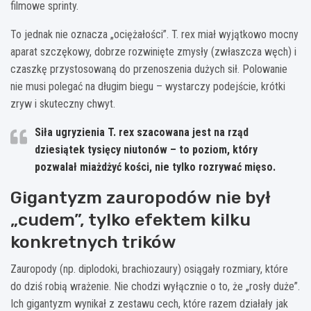
filmowe sprinty.
To jednak nie oznacza „ociężałości”. T. rex miał wyjątkowo mocny
aparat szczękowy, dobrze rozwinięte zmysły (zwłaszcza węch) i
czaszkę przystosowaną do przenoszenia dużych sił. Polowanie
nie musi polegać na długim biegu – wystarczy podejście, krótki
zryw i skuteczny chwyt.
Siła ugryzienia T. rex szacowana jest na rząd
dziesiątek tysięcy niutonów
– to poziom, który
pozwalał miażdżyć kości, nie tylko rozrywać mięso.
Gigantyzm zauropodów nie był
„cudem”, tylko efektem kilku
konkretnych trików
Zauropody (np. diplodoki, brachiozaury) osiągały rozmiary, które
do dziś robią wrażenie. Nie chodzi wyłącznie o to, że „rosły duże”.
Ich gigantyzm wynikał z zestawu cech, które razem działały jak