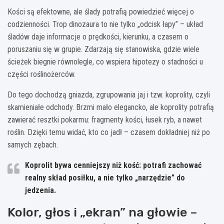
Kości są efektowne, ale ślady potrafią powiedzieć więcej o
codzienności. Trop dinozaura to nie tylko „odcisk łapy” – układ
śladów daje informacje o prędkości, kierunku, a czasem o
poruszaniu się w grupie. Zdarzają się stanowiska, gdzie wiele
ścieżek biegnie równolegle, co wspiera hipotezy o stadności u
części roślinożerców.
Do tego dochodzą gniazda, zgrupowania jaj i tzw. koprolity, czyli
skamieniałe odchody. Brzmi mało elegancko, ale koprolity potrafią
zawierać resztki pokarmu: fragmenty kości, łusek ryb, a nawet
roślin. Dzięki temu widać, kto co jadł – czasem dokładniej niż po
samych zębach.
Koprolit bywa cenniejszy niż kość: potrafi zachować
realny skład posiłku
, a nie tylko „narzędzie” do
jedzenia.
Kolor, głos i „ekran” na głowie –