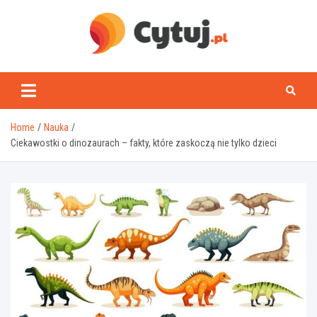
Skip
to
content
www.cytuj.pl
Home
Nauka
Ciekawostki o dinozaurach – fakty, które zaskoczą nie tylko dzieci