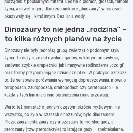
porządek z popularnymi mitami. Będzie o piórach, głosach, tempie
życia, a nawet o tym, dlaczego niektóre „dinozaury” w muzeach
okazywały się… kimś innym. Bez lania wody.
Dinozaury to nie jedna „rodzina” –
to kilka różnych planów na życie
Dinozaury nie były jednolitą grupą zwierząt o podobnym stylu
życia. To duży rozdział ewolucji gadów, w którym pojawiły się
zarówno szybkie drapieżniki, jak i masywne roślinożerne „czołgi”
oraz formy przypominające dzisiejsze ptaki. W praktyce oznacza
to, że sensowne porównania wymagają doprecyzowania: mowa o
teropodach, zauropodach, ornitopodach czy ceratopsach – a
każda z tych linii miała inne ograniczenia i inne przewagi.
Warto też pamiętać o jednym częstym skrócie myślowym: nie
wszystko, co żyło w czasach dinozaurów, było dinozaurem.
Plezjozaury, ichtiozaury czy mozazaury to morskie gady, a
pterozaury (tzw. pterodaktyle) to latające gady – spektakularne,