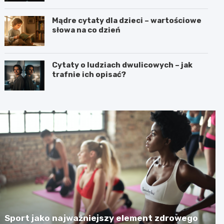
Mądre cytaty dla dzieci – wartościowe
słowa na co dzień
Cytaty o ludziach dwulicowych – jak
trafnie ich opisać?
Sport jako najważniejszy element zdrowego