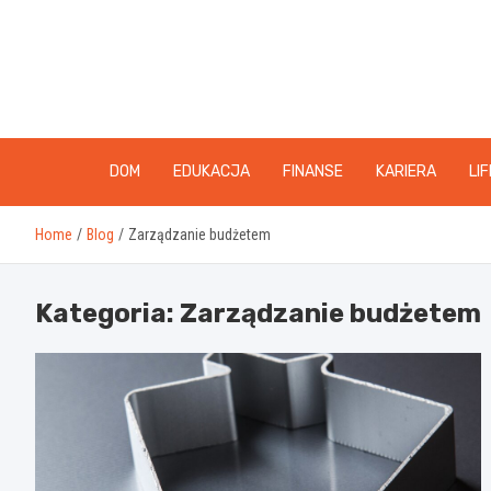
Skip
to
content
DOM
EDUKACJA
FINANSE
KARIERA
LI
Home
Blog
Zarządzanie budżetem
Kategoria:
Zarządzanie budżetem