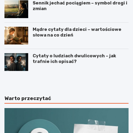
Sennik jechać pociągiem – symbol drogi i
zmian
Mądre cytaty dla dzieci – wartościowe
słowa na co dzień
Cytaty o ludziach dwulicowych – jak
trafnie ich opisać?
S
S
p
t
o
r
r
z
t
e
Warto przeczytać
j
l
a
e
k
c
o
t
n
w
a
o
j
s