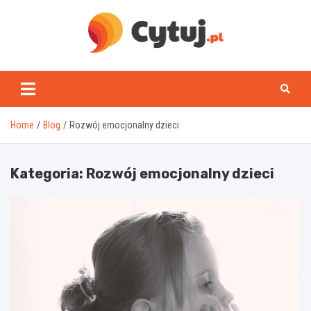
Skip
to
content
www.cytuj.pl
Home
Blog
Rozwój emocjonalny dzieci
Kategoria:
Rozwój emocjonalny dzieci