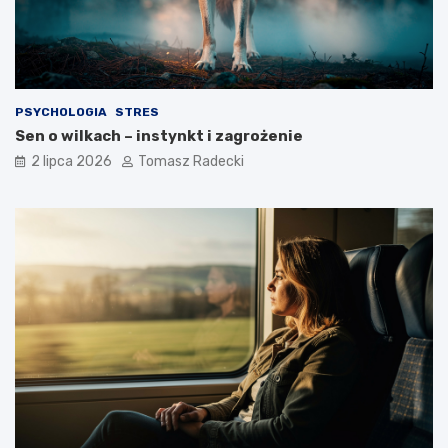
g
a
o
?
s
t
y
l
PSYCHOLOGIA
STRES
u
Sen o wilkach – instynkt i zagrożenie
ż
y
2 lipca 2026
Tomasz Radecki
c
i
a