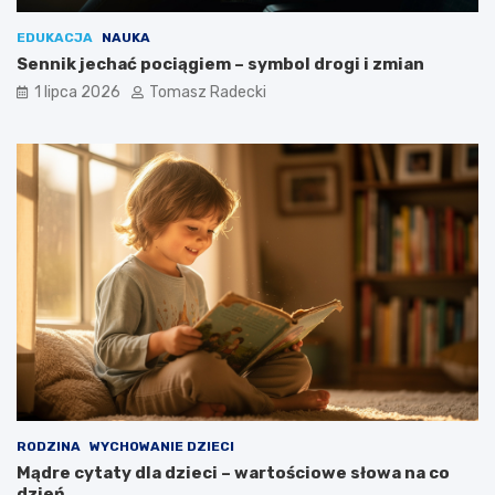
EDUKACJA
NAUKA
Sennik jechać pociągiem – symbol drogi i zmian
1 lipca 2026
Tomasz Radecki
RODZINA
WYCHOWANIE DZIECI
Mądre cytaty dla dzieci – wartościowe słowa na co
dzień